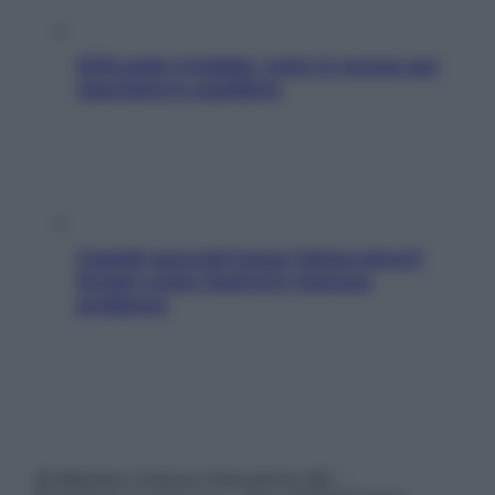
SOS pelle irritabile: tutte le mosse per
riportarla in equilibrio
Capelli spezzati lungo l’attaccatura?
Scopri come risolvere l’annoso
problema
© Belpietro Edizioni Periodiche SRL –