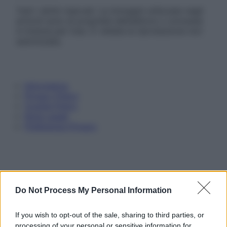
Tutti i diritti riservati. Le immagini utilizzate negli
articoli sono di proprietà dell’editore o concesse
in licenza per l’uso. È vietata la riproduzione non
autorizzata.
Informativa
Privacy Policy
Cookie Policy
Note Legali
Preferenze Privacy
Do Not Process My Personal Information
If you wish to opt-out of the sale, sharing to third parties, or
processing of your personal or sensitive information for