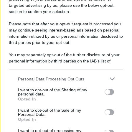
targeted advertising by us, please use the below opt-out
section to confirm your selection.
Please note that after your opt-out request is processed you
may continue seeing interest-based ads based on personal
information utilized by us or personal information disclosed to
third parties prior to your opt-out.
You may separately opt-out of the further disclosure of your
personal information by third parties on the IAB’s list of
downstream participants.
Personal Data Processing Opt Outs
This information may also be disclosed by us to third parties
on the IAB’s List of Downstream Participants that may further
I want to opt-out of the Sharing of my
disclose it to other third parties.
personal data.
Opted In
Please note that this website/app uses one or more Google
services and may gather and store information including but
I want to opt-out of the Sale of my
Personal Data.
not limited to your visit or usage behaviour. You may click to
Opted In
grant or deny consent to Google and its third-party tags to
use your data for below specified purposes in below Google
I want to opt-out of processing my