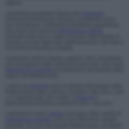
regione.
Leishmania guyanensis
Specie del
complesso
Leishmania brasiliensis
(talvolta considerata come
una sottospecie,
Leishmania brasiliensis guyanensis
)
che causa una forma di
leishmaniosi cutanea
chiamata
pian bois
; è stata rinvenuta nella foresta di
Guyana, al nord degli stati dell’Amazzonia e del Parà e
nel territorio Roraima in Brasile.
Leishmania infantis
Specie, qualche volta considerata
una sottospecie della
Leishmania donovani
, che causa
leishmaniosi viscerale
primariamente nei bambini delle
regioni del Mediterraneo.
I veicoli di
infezione
sono le zanzare del gruppo delle
Phlebotomus major
, mentre i portatori sani sono i cani
e, in qualche area, altri canidi. L’
infezione
è
generalmente limitata ai bambini sotto i due anni.
Leishmania tropica
Agente
eziologico della varietà di
leishmaniosi cutanea
, nota come
affezione cutanea
orientale
. Si trova nel litorale Mediterraneo, nel Medio