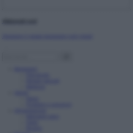
Abbonati ora!
Starbene ti regala benessere ogni mese!
Benessere
Psicologia
Rimedi naturali
Bellezza
Salute
News
Problemi e soluzioni
Alimentazione
Mangiare sano
Diete
Ricette