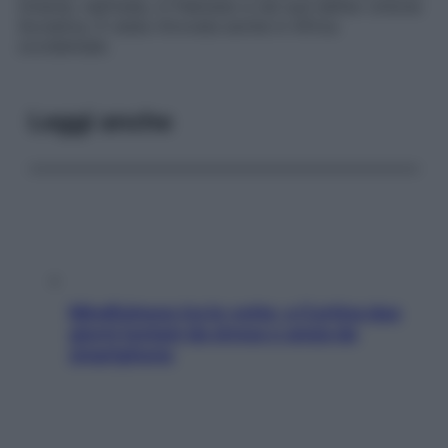
Oriente, nell’India, in Pakistan e nel sud dell’ex Unione
Sovietica. È stata ritrovata anche in Africa
occidentale.
Leggi anche
Mindfulness tra le vette: a Cortina due
giorni lontani da stress e ansia da
smartphone