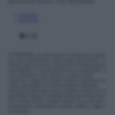
Riproduzione riservata – P.Iva 13673600964
Chi siamo
Pubblicità
Facebook
X
Instagram
ATTENZIONE: Le informazioni contenute in questo
sito sono presentate a solo scopo informativo, in
nessun caso possono costituire la formulazione di
una diagnosi o la prescrizione di un trattamento, e
non intendono e non devono in alcun modo
sostituire il rapporto diretto medico-paziente o la
visita specialistica. Si raccomanda di chiedere
sempre il parere del proprio medico curante e/o di
specialisti riguardo qualsiasi indicazione riportata.
Se si hanno dubbi o quesiti sull’uso di un farmaco
è necessario contattare il proprio medico. Leggi il
Disclaimer »