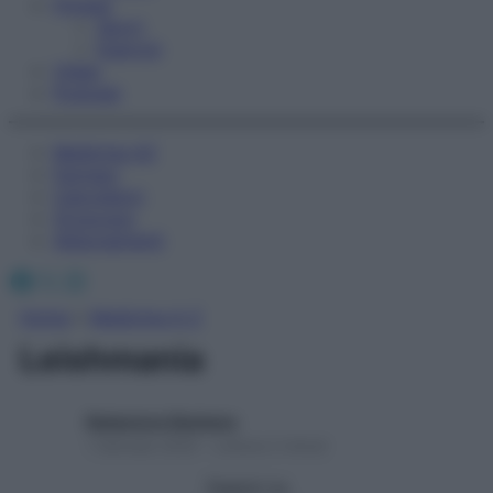
Fitness
Sport
Esercizi
Video
Podcast
Medicina AZ
Farmaci
Calcolatori
Oroscopo
Abbonamenti
Facebook
X
Instagram
Home
»
Medicina A-Z
Leishmania
Redazione Starbene
1 Gennaio 2025 – Lettura 2 minuti
Seguici su