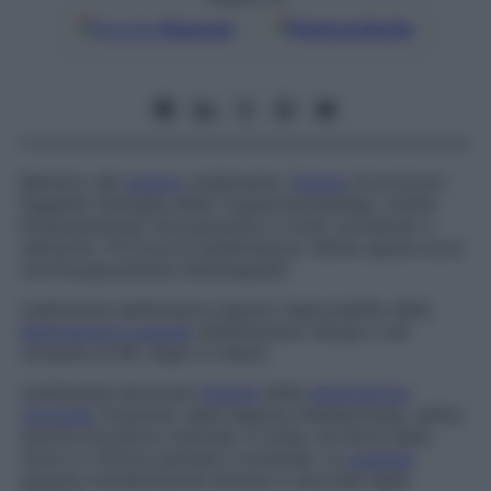
Google
Discover
Fonti preferite
Membro del
genere
Leishmania
.
Genere
di protozoi
flagellati (famiglia delle
Trypanosomatidae
, ordine
Kinetoplastida
) che parassita in molti vertebrati e
nell’uomo. Provoca la leishmaniosi. Molte specie sono
morfologicamente indistinguibili.
Leishmania aethinopica
Specie responsabile della
leishmaniosi cutanea
nell’altopiano etiope e nel
versante di Mt. Elgon in Kenia.
Leishmania donovani
Agente
della
leishmaniosi
viscerale
rinvenuto nella regione mediterranea, nell’ex
Unione Sovietica Centrale, in India, nel Nord della
Cina e in Africa centrale e orientale. La
malattia
assume caratteristiche diverse a seconda della