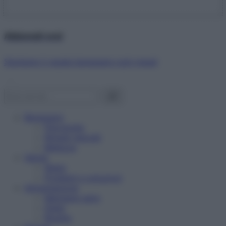
Abbonati ora!
Starbene ti regala benessere ogni mese!
Benessere
Psicologia
Rimedi naturali
Bellezza
Salute
News
Problemi e soluzioni
Alimentazione
Mangiare sano
Diete
Ricette