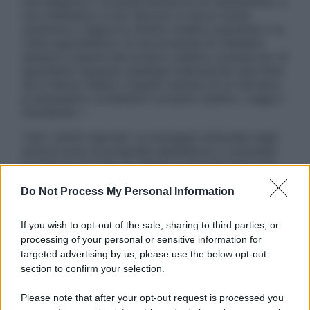
una diagnosi o la prescrizione di un trattamento, e
non intendono e non devono in alcun modo
sostituire il rapporto diretto medico-paziente o la
visita specialistica. Si raccomanda di chiedere
sempre il parere del proprio medico curante e/o di
specialisti riguardo qualsiasi indicazione riportata.
Se si hanno dubbi o quesiti sull’uso di un farmaco
è necessario contattare il proprio medico. Leggi il
Disclaimer »
Tutti i diritti riservati. Le immagini utilizzate negli
articoli sono di proprietà dell’editore o concesse
in licenza per l’uso. È vietata la riproduzione non
autorizzata.
Do Not Process My Personal Information
If you wish to opt-out of the sale, sharing to third parties, or
Informativa
processing of your personal or sensitive information for
Privacy Policy
targeted advertising by us, please use the below opt-out
Cookie Policy
section to confirm your selection.
Note Legali
Preferenze Privacy
Please note that after your opt-out request is processed you