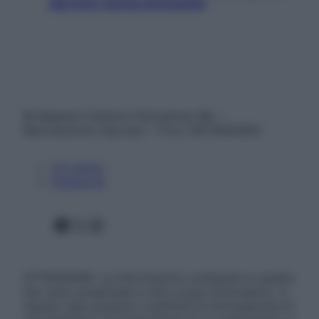
davvero senza stressarla
© Belpietro Edizioni Periodiche SRL –
Riproduzione riservata – P.Iva 13673600964
Chi siamo
Pubblicità
Facebook
X
Instagram
ATTENZIONE: Le informazioni contenute in questo
sito sono presentate a solo scopo informativo, in
nessun caso possono costituire la formulazione di