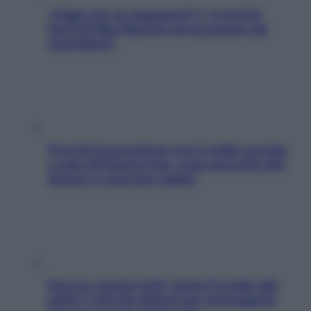
«Oggi che se magnamo?»: 4 ricette
facili di Max Mariola senza pesare gli
ingredienti
Perché la pressione con il caldo scende
e sale all’improvviso: cosa succede alle
donne e cosa fare subito
Doccia, lavarsi tutti i giorni fa male alla
pelle? I miti da sfatare per proteggerla