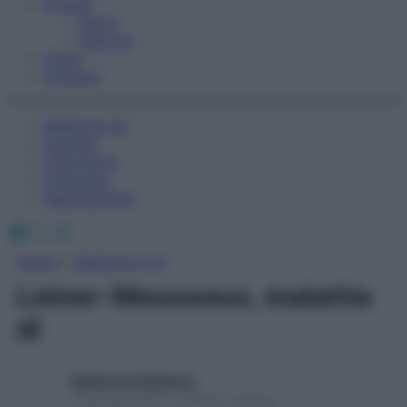
Fitness
Sport
Esercizi
Video
Podcast
Medicina AZ
Farmaci
Calcolatori
Oroscopo
Abbonamenti
Facebook
X
Instagram
Home
»
Medicina A-Z
Leiner-Moussous, malattia
di
Redazione Starbene
1 Gennaio 2025 – Lettura 1 minuto