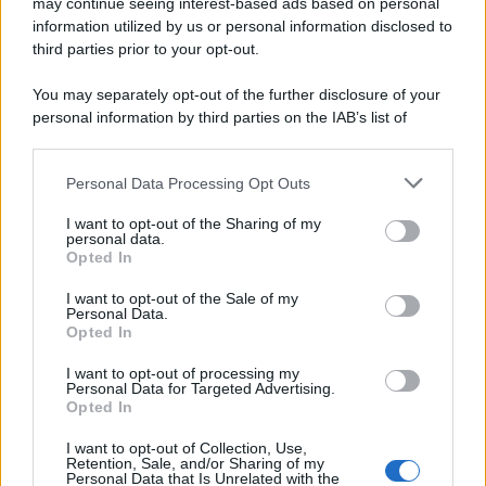
may continue seeing interest-based ads based on personal
information utilized by us or personal information disclosed to
third parties prior to your opt-out.
You may separately opt-out of the further disclosure of your
personal information by third parties on the IAB’s list of
downstream participants.
Personal Data Processing Opt Outs
This information may also be disclosed by us to third parties
on the IAB’s List of Downstream Participants that may further
I want to opt-out of the Sharing of my
disclose it to other third parties.
personal data.
Opted In
Please note that this website/app uses one or more Google
services and may gather and store information including but
I want to opt-out of the Sale of my
Personal Data.
not limited to your visit or usage behaviour. You may click to
Opted In
grant or deny consent to Google and its third-party tags to
use your data for below specified purposes in below Google
I want to opt-out of processing my
consent section.
Personal Data for Targeted Advertising.
Opted In
I want to opt-out of Collection, Use,
Retention, Sale, and/or Sharing of my
Personal Data that Is Unrelated with the