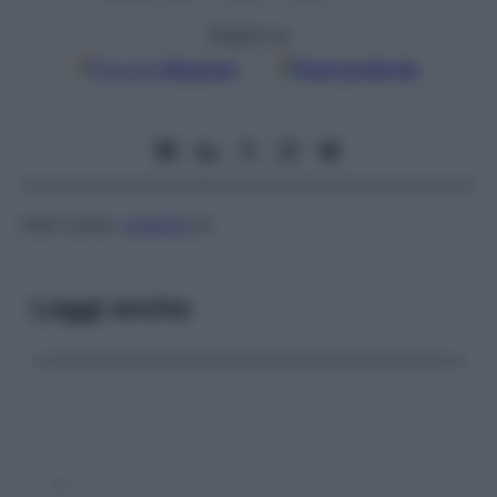
Seguici su
Google
Discover
Fonti preferite
Vedi
Leiner,
malattia
di
Leggi anche