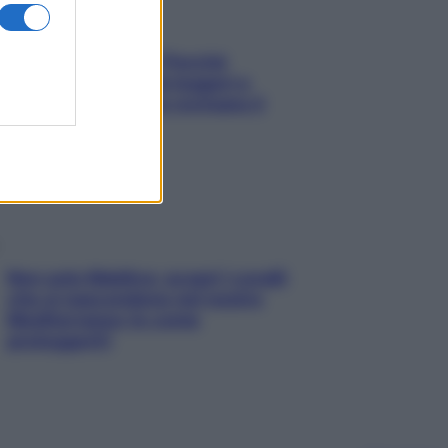
Fame dopo cena? Perché
succede e 6 snack leggeri e
appetitosi che non rovinano il
sonno
Non solo Maldive: scopri i coralli
che si nascondono nel nostro
Mediterraneo (e come
proteggerli)