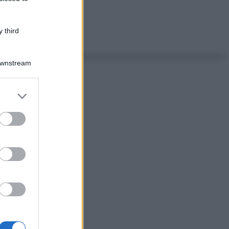
 third
Downstream
er and store
to grant or
ed purposes