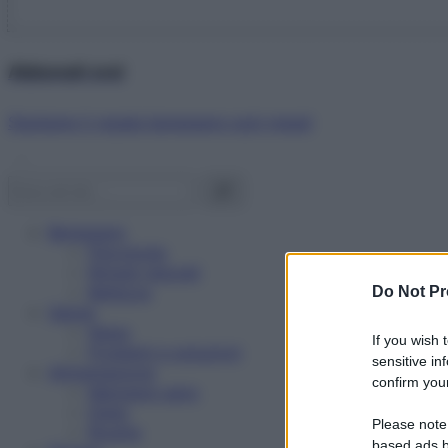
Abbonati ora!
Starbene ti regala benessere ogni mese!
Benessere
Psicologia
Rimedi naturali
Bellezza
Do Not Pr
Salute
News
If you wish 
Problemi e soluzioni
sensitive in
Alimentazione
confirm your
Mangiare sano
Diete
Please note
Ricette
based ads b