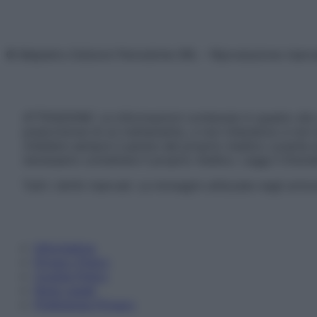
© Belpietro Edizioni Periodiche SRL – Riproduzione riser
ATTENZIONE: Le informazioni contenute in questo sito 
prescrizione di un trattamento, e non intendono e non 
chiedere sempre il parere del proprio medico curante e/o
necessario contattare il proprio medico. Leggi il Discl
Tutti i diritti riservati. Le immagini utilizzate negli ar
Informativa
Privacy Policy
Cookie Policy
Note Legali
Preferenze Privacy