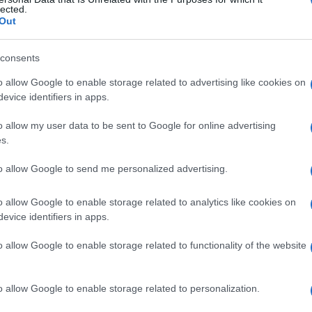
opraspinale
lected.
Out
consents
Le
o allow Google to enable storage related to advertising like cookies on
evice identifiers in apps.
ti preferite
o allow my user data to be sent to Google for online advertising
s.
to allow Google to send me personalized advertising.
o allow Google to enable storage related to analytics like cookies on
che connette le punte delle spine delle vertebre e si
evice identifiers in apps.
alla
cresta sacrale
mediale, dove continua con il
ciale. È detto anche
legamento sopraspinoso
.
o allow Google to enable storage related to functionality of the website
o allow Google to enable storage related to personalization.