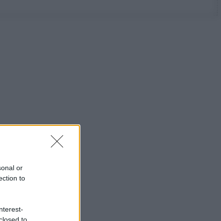
sonal or
ection to
nterest-
closed to