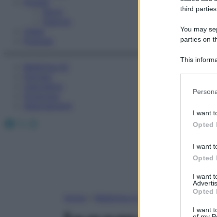
Fitness
third parties
Sport
Esercizi
You may sepa
Video
parties on t
Podcast
This informa
Medicina AZ
Participants
Farmaci
Calcolatori
Please note
Persona
Oroscopo
information 
Abbonamenti
deny consent
I want t
in below Go
Facebook
X
Instagram
Opted 
I want t
Opted 
I want 
Advertis
Opted 
Home
»
Medicina A-Z
I want t
of my P