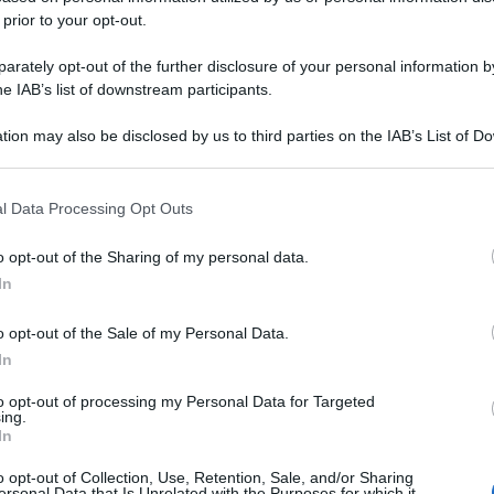
 prior to your opt-out.
rately opt-out of the further disclosure of your personal information by
he IAB’s list of downstream participants.
tion may also be disclosed by us to third parties on the IAB’s List of 
 that may further disclose it to other third parties.
 that this website/app uses one or more Google services and may gath
l Data Processing Opt Outs
including but not limited to your visit or usage behaviour. You may click 
 to Google and its third-party tags to use your data for below specifi
o opt-out of the Sharing of my personal data.
ogle consent section.
In
o opt-out of the Sale of my Personal Data.
In
to opt-out of processing my Personal Data for Targeted
ing.
In
o opt-out of Collection, Use, Retention, Sale, and/or Sharing
ersonal Data that Is Unrelated with the Purposes for which it