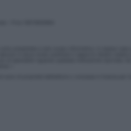
vata – P.Iva 13673600964
sono presentate a solo scopo informativo, in nessun caso p
devono in alcun modo sostituire il rapporto diretto medico-p
 di specialisti riguardo qualsiasi indicazione riportata. Se
aimer »
ticoli sono di proprietà dell’editore o concesse in licenza per 