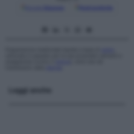
Google
Discover
Fonti preferite
Preparazione medicinale liquida a base di
oppio
,
utilizzata in passato per le sue proprietà calmanti e
analgesiche (contro il
dolore
), oltre che nel
trattamento della
diarrea
.
Leggi anche