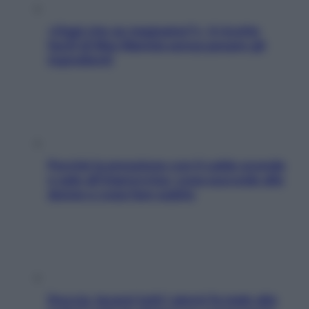
«Oggi che se magnamo?»: 4 ricette
facili di Max Mariola senza pesare gli
ingredienti
Perché la pressione con il caldo scende
e sale all’improvviso: cosa succede alle
donne e cosa fare subito
Doccia, lavarsi tutti i giorni fa male alla