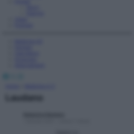
Fitness
Sport
Esercizi
Video
Podcast
Medicina AZ
Farmaci
Calcolatori
Oroscopo
Abbonamenti
Facebook
X
Instagram
Home
»
Medicina A-Z
Laudano
Redazione Starbene
1 Gennaio 2025 – Lettura 1 minuto
Seguici su