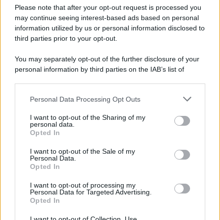
Preferenze Privacy
Please note that after your opt-out request is processed you
may continue seeing interest-based ads based on personal
information utilized by us or personal information disclosed to
third parties prior to your opt-out.
You may separately opt-out of the further disclosure of your
personal information by third parties on the IAB’s list of
downstream participants.
Personal Data Processing Opt Outs
This information may also be disclosed by us to third parties
on the IAB’s List of Downstream Participants that may further
I want to opt-out of the Sharing of my
disclose it to other third parties.
personal data.
Opted In
Please note that this website/app uses one or more Google
services and may gather and store information including but
I want to opt-out of the Sale of my
Personal Data.
not limited to your visit or usage behaviour. You may click to
Opted In
grant or deny consent to Google and its third-party tags to
use your data for below specified purposes in below Google
I want to opt-out of processing my
consent section.
Personal Data for Targeted Advertising.
Opted In
I want to opt-out of Collection, Use,