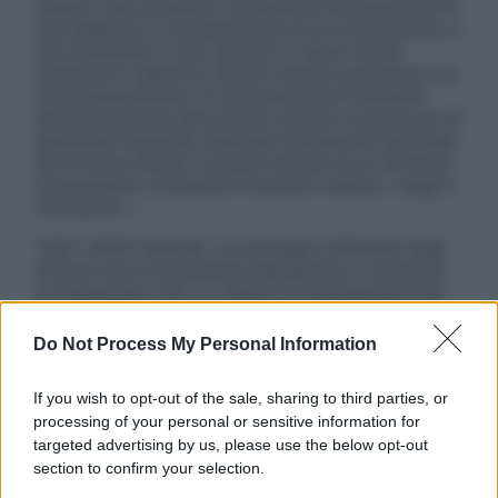
nessun caso possono costituire la formulazione di
una diagnosi o la prescrizione di un trattamento, e
non intendono e non devono in alcun modo
sostituire il rapporto diretto medico-paziente o la
visita specialistica. Si raccomanda di chiedere
sempre il parere del proprio medico curante e/o di
specialisti riguardo qualsiasi indicazione riportata.
Se si hanno dubbi o quesiti sull’uso di un farmaco
è necessario contattare il proprio medico. Leggi il
Disclaimer »
Tutti i diritti riservati. Le immagini utilizzate negli
articoli sono di proprietà dell’editore o concesse
in licenza per l’uso. È vietata la riproduzione non
autorizzata.
Do Not Process My Personal Information
If you wish to opt-out of the sale, sharing to third parties, or
Informativa
processing of your personal or sensitive information for
Privacy Policy
targeted advertising by us, please use the below opt-out
Cookie Policy
section to confirm your selection.
Note Legali