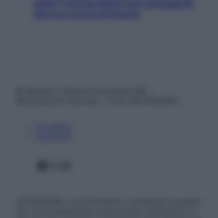
pelle? I miti da sfatare per proteggerla
davvero senza stressarla
© Belpietro Edizioni Periodiche SRL –
Riproduzione riservata – P.Iva 13673600964
Chi siamo
Pubblicità
Facebook
X
Instagram
ATTENZIONE: Le informazioni contenute in questo
sito sono presentate a solo scopo informativo, in