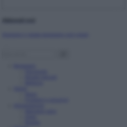
Abbonati ora!
Starbene ti regala benessere ogni mese!
Benessere
Psicologia
Rimedi naturali
Bellezza
Salute
News
Problemi e soluzioni
Alimentazione
Mangiare sano
Diete
Ricette