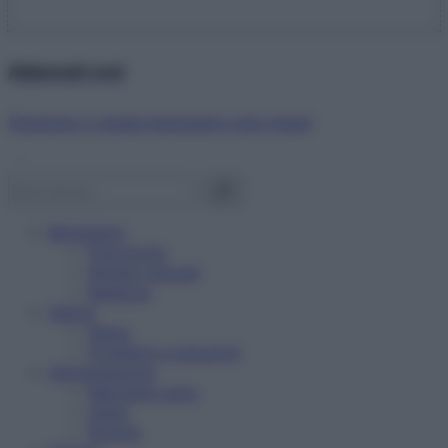
Abbonati ora!
Starbene ti regala benessere ogni mese!
Benessere
Psicologia
Rimedi naturali
Bellezza
Salute
News
Problemi e soluzioni
Alimentazione
Mangiare sano
Diete
Ricette