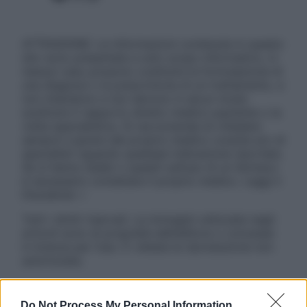
ATTENZIONE: Le informazioni contenute in questo
sito sono presentate a solo scopo informativo, in
nessun caso possono costituire la formulazione di
una diagnosi o la prescrizione di un trattamento, e
non intendono e non devono in alcun modo
sostituire il rapporto diretto medico-paziente o la
visita specialistica. Si raccomanda di chiedere
sempre il parere del proprio medico curante e/o di
specialisti riguardo qualsiasi indicazione riportata.
Se si hanno dubbi o quesiti sull’uso di un farmaco
è necessario contattare il proprio medico. Leggi il
Disclaimer »
Tutti i diritti riservati. Le immagini utilizzate negli
articoli sono di proprietà dell’editore o concesse
in licenza per l’uso. È vietata la riproduzione non
autorizzata.
Do Not Process My Personal Information