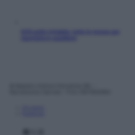
SOS pelle irritabile: tutte le mosse per
riportarla in equilibrio
© Belpietro Edizioni Periodiche SRL –
Riproduzione riservata – P.Iva 13673600964
Chi siamo
Pubblicità
Facebook
X
Instagram