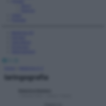
Fitness
Sport
Esercizi
Video
Podcast
Medicina AZ
Farmaci
Calcolatori
Oroscopo
Abbonamenti
Facebook
X
Instagram
Home
»
Medicina A-Z
laringografia
Redazione Starbene
1 Gennaio 2025 – Lettura 1 minuto
Seguici su