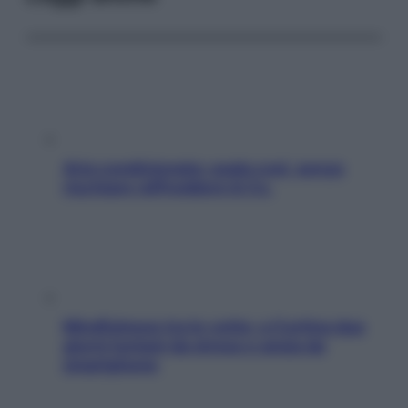
Aria condizionata: usala così, senza
rischiare raffreddore & Co.
Mindfulness tra le vette: a Cortina due
giorni lontani da stress e ansia da
smartphone