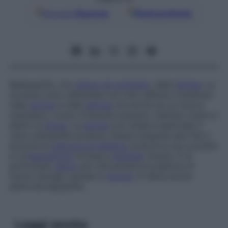
Google
Discover
Fonti preferite
Radiografia, con
mezzo di contrasto
, della
laringe
. Le
strutture sono delimitate non solo dall’aria contenuta
nella
laringe
e nella
faringe
ma anche da un mezzo
radiopaco, come il
Dionosil acqueus
, iniettato sopra e
dietro la
lingua
. La
laringe
può essere esaminata e
varie radiografie possono essere eseguite alla fine o
durante la
manovra di Valsalva
(manovra che consiste
in un’
espirazione
forzata a
glottide
chiusa). È di
particolare
valore
per dimostrare la presenza di
tumori laringei, paralisi e
stenosi
. È detta anche
elettrolaringografia
.
Leggi anche