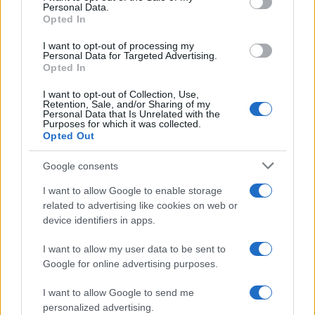
Personal Data.
not limited to your visit or usage behaviour. You may click to
Opted In
grant or deny consent to Google and its third-party tags to
use your data for below specified purposes in below Google
I want to opt-out of processing my
consent section.
Personal Data for Targeted Advertising.
Opted In
I want to opt-out of Collection, Use,
Retention, Sale, and/or Sharing of my
Personal Data that Is Unrelated with the
Purposes for which it was collected.
Opted Out
Google consents
I want to allow Google to enable storage
related to advertising like cookies on web or
device identifiers in apps.
I want to allow my user data to be sent to
Google for online advertising purposes.
I want to allow Google to send me
personalized advertising.