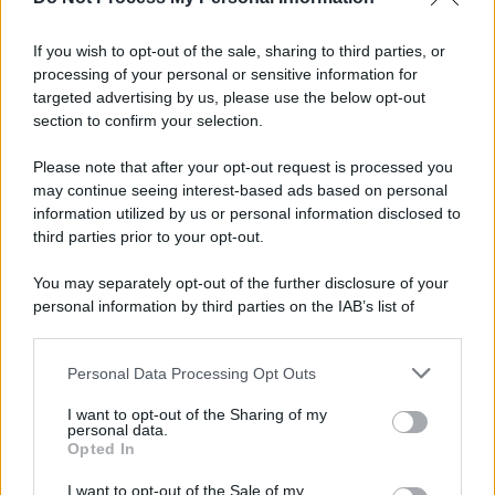
Informativa
Privacy Policy
If you wish to opt-out of the sale, sharing to third parties, or
Cookie Policy
processing of your personal or sensitive information for
Note Legali
targeted advertising by us, please use the below opt-out
Preferenze Privacy
section to confirm your selection.
Please note that after your opt-out request is processed you
may continue seeing interest-based ads based on personal
information utilized by us or personal information disclosed to
third parties prior to your opt-out.
You may separately opt-out of the further disclosure of your
personal information by third parties on the IAB’s list of
downstream participants.
Personal Data Processing Opt Outs
This information may also be disclosed by us to third parties
on the IAB’s List of Downstream Participants that may further
I want to opt-out of the Sharing of my
disclose it to other third parties.
personal data.
Opted In
Please note that this website/app uses one or more Google
services and may gather and store information including but
I want to opt-out of the Sale of my