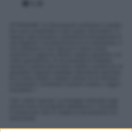
Facebook
X
Instagram
ATTENZIONE: Le informazioni contenute in questo
sito sono presentate a solo scopo informativo, in
nessun caso possono costituire la formulazione di
una diagnosi o la prescrizione di un trattamento, e
non intendono e non devono in alcun modo
sostituire il rapporto diretto medico-paziente o la
visita specialistica. Si raccomanda di chiedere
sempre il parere del proprio medico curante e/o di
specialisti riguardo qualsiasi indicazione riportata.
Se si hanno dubbi o quesiti sull’uso di un farmaco
è necessario contattare il proprio medico. Leggi il
Disclaimer »
Tutti i diritti riservati. Le immagini utilizzate negli
articoli sono di proprietà dell’editore o concesse
in licenza per l’uso. È vietata la riproduzione non
autorizzata.