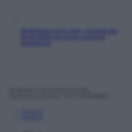
Mindfulness tra le vette: a Cortina due
giorni lontani da stress e ansia da
smartphone
© Belpietro Edizioni Periodiche SRL –
Riproduzione riservata – P.Iva 13673600964
Chi siamo
Pubblicità