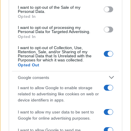
services and may gather and store information including but
I want to opt-out of the Sale of my
Personal Data.
not limited to your visit or usage behaviour. You may click to
Opted In
grant or deny consent to Google and its third-party tags to
use your data for below specified purposes in below Google
I want to opt-out of processing my
consent section.
Personal Data for Targeted Advertising.
Opted In
I want to opt-out of Collection, Use,
Retention, Sale, and/or Sharing of my
Personal Data that Is Unrelated with the
Purposes for which it was collected.
Opted Out
Google consents
I want to allow Google to enable storage
related to advertising like cookies on web or
device identifiers in apps.
I want to allow my user data to be sent to
Google for online advertising purposes.
I want to allow Google to send me