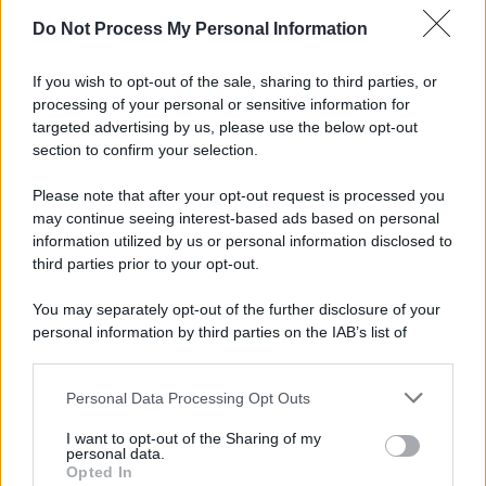
Do Not Process My Personal Information
Informativa
Privacy Policy
If you wish to opt-out of the sale, sharing to third parties, or
Cookie Policy
processing of your personal or sensitive information for
Note Legali
targeted advertising by us, please use the below opt-out
Preferenze Privacy
section to confirm your selection.
Please note that after your opt-out request is processed you
may continue seeing interest-based ads based on personal
information utilized by us or personal information disclosed to
third parties prior to your opt-out.
You may separately opt-out of the further disclosure of your
personal information by third parties on the IAB’s list of
downstream participants.
Personal Data Processing Opt Outs
This information may also be disclosed by us to third parties
on the IAB’s List of Downstream Participants that may further
I want to opt-out of the Sharing of my
disclose it to other third parties.
personal data.
Opted In
Please note that this website/app uses one or more Google