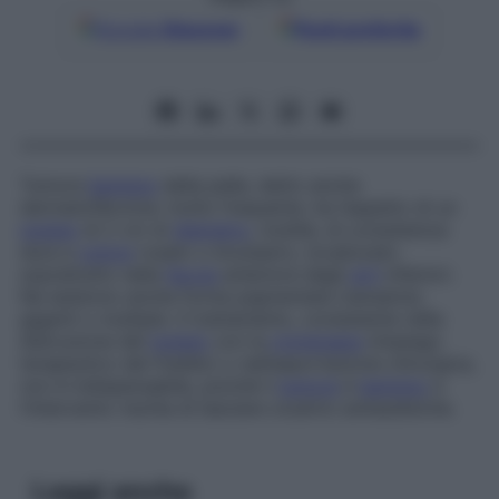
Google
Discover
Fonti preferite
Tumore
benigno
della pelle, detto anche
dermatofibroma
: molto frequente, ha l’aspetto di un
nodulo
di 2 cm di
diametro
, mobile, di consistenza
dura e
colore
rosato o brunastro, localizzato
soprattutto nella
faccia
anteriore degli
arti
inferiori.
Ne esistono anche forme pigmentate (nerastre),
giganti o multiple. Il trattamento, consistente nella
distruzione del
nodulo
con la
crioterapia
(impiego
terapeutico del freddo) o nell’asportazione chirurgica,
non è indispensabile, poiché il
tumore
è
benigno
e
l’intervento rischia di lasciare cicatrici antiestetiche.
Leggi anche