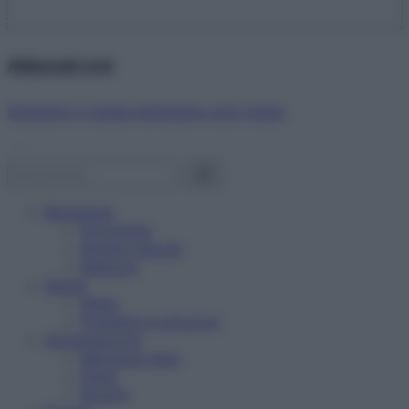
Abbonati ora!
Starbene ti regala benessere ogni mese!
Benessere
Psicologia
Rimedi naturali
Bellezza
Salute
News
Problemi e soluzioni
Alimentazione
Mangiare sano
Diete
Ricette