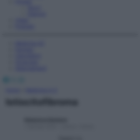
Fitness
Sport
Esercizi
Video
Podcast
Medicina AZ
Farmaci
Calcolatori
Oroscopo
Abbonamenti
Facebook
X
Instagram
Home
»
Medicina A-Z
Istiocitofibroma
Redazione Starbene
1 Gennaio 2025 – Lettura 1 minuto
Seguici su