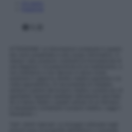
Chi siamo
Pubblicità
Facebook
X
Instagram
ATTENZIONE: Le informazioni contenute in questo
sito sono presentate a solo scopo informativo, in
nessun caso possono costituire la formulazione di
una diagnosi o la prescrizione di un trattamento, e
non intendono e non devono in alcun modo
sostituire il rapporto diretto medico-paziente o la
visita specialistica. Si raccomanda di chiedere
sempre il parere del proprio medico curante e/o di
specialisti riguardo qualsiasi indicazione riportata.
Se si hanno dubbi o quesiti sull’uso di un farmaco
è necessario contattare il proprio medico. Leggi il
Disclaimer »
Tutti i diritti riservati. Le immagini utilizzate negli
articoli sono di proprietà dell’editore o concesse