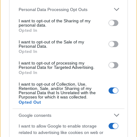
Personal Data Processing Opt Outs
This information may also be disclosed by us to third parties
on the IAB’s List of Downstream Participants that may further
I want to opt-out of the Sharing of my
disclose it to other third parties.
personal data.
Opted In
Please note that this website/app uses one or more Google
services and may gather and store information including but
I want to opt-out of the Sale of my
Personal Data.
not limited to your visit or usage behaviour. You may click to
Opted In
grant or deny consent to Google and its third-party tags to
use your data for below specified purposes in below Google
I want to opt-out of processing my
consent section.
Personal Data for Targeted Advertising.
Opted In
I want to opt-out of Collection, Use,
Retention, Sale, and/or Sharing of my
Personal Data that Is Unrelated with the
Purposes for which it was collected.
Opted Out
Google consents
I want to allow Google to enable storage
related to advertising like cookies on web or