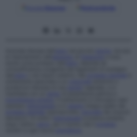
Google
Discover
Fonti preferite
Anomala discesa dell’
utero
nel piccolo
bacino
, dovuta
al rilasciamento dell’
apparato
di
fissazione
e nota
anche come
prolasso dell’
utero
;
dipende da
un’insufficienza congenita dei legamenti di sostegno
dell’
utero
o da traumi ostetrici. Nel
prolasso genitale
è
solitamente associata a un
colpocele
anteriore o
posteriore (discesa di una
parete
vaginale), e si
manifesta con un
senso
di pesantezza pelvica e
incontinenza urinaria
. Il trattamento è chirurgico (per
esempio
isteropessia
) e in
genere
integra quello del
prolasso genitale
(perineorrafia,
miorrafia
dei muscoli
elevatori). Di solito l’
isteropessia
si pratica soltanto
dopo l’ultimo
parto
, per il rischio che il
prolasso
recidivi a ogni nuova
gravidanza
.