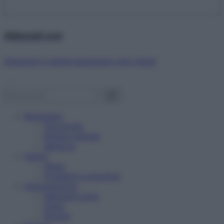
Abbonati ora!
Starbene ti regala benessere ogni mese!
Benessere
Psicologia
Rimedi naturali
Bellezza
Salute
News
Problemi e soluzioni
Alimentazione
Mangiare sano
Diete
Ricette