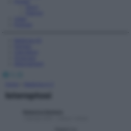
Fitness
Sport
Esercizi
Video
Podcast
Medicina AZ
Farmaci
Calcolatori
Oroscopo
Abbonamenti
Facebook
X
Instagram
Home
»
Medicina A-Z
Isteroptosi
Redazione Starbene
1 Gennaio 2025 – Lettura 1 minuto
Seguici su