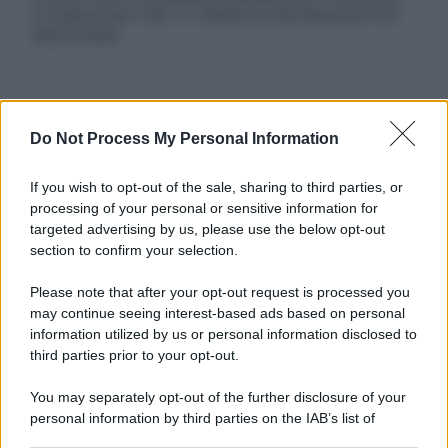
in licenza per l’uso. È vietata la riproduzione non
autorizzata.
Informativa
Do Not Process My Personal Information
Privacy Policy
Cookie Policy
Note Legali
If you wish to opt-out of the sale, sharing to third parties, or
Preferenze Privacy
processing of your personal or sensitive information for
targeted advertising by us, please use the below opt-out
section to confirm your selection.
Please note that after your opt-out request is processed you
may continue seeing interest-based ads based on personal
information utilized by us or personal information disclosed to
third parties prior to your opt-out.
You may separately opt-out of the further disclosure of your
personal information by third parties on the IAB’s list of
downstream participants.