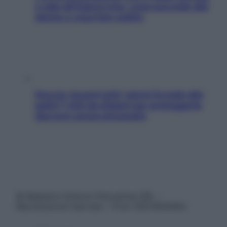
e sale all’improvviso: cosa succede alle
donne e cosa fare subito
Doccia, lavarsi tutti i giorni fa male alla
pelle? I miti da sfatare per proteggerla
davvero senza stressarla
© Belpietro Edizioni Periodiche SRL –
Riproduzione riservata – P.Iva 13673600964