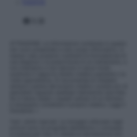
Pubblicità
Facebook
X
Instagram
ATTENZIONE: Le informazioni contenute in questo
sito sono presentate a solo scopo informativo, in
nessun caso possono costituire la formulazione di
una diagnosi o la prescrizione di un trattamento, e
non intendono e non devono in alcun modo
sostituire il rapporto diretto medico-paziente o la
visita specialistica. Si raccomanda di chiedere
sempre il parere del proprio medico curante e/o di
specialisti riguardo qualsiasi indicazione riportata.
Se si hanno dubbi o quesiti sull’uso di un farmaco
è necessario contattare il proprio medico. Leggi il
Disclaimer »
Tutti i diritti riservati. Le immagini utilizzate negli
articoli sono di proprietà dell’editore o concesse
in licenza per l’uso. È vietata la riproduzione non