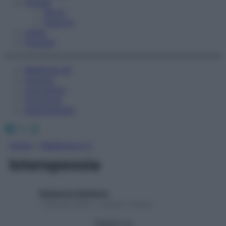
Fitness
Sport
Esercizi
Video
Podcast
Medicina AZ
Farmaci
Calcolatori
Oroscopo
Abbonamenti
Facebook
X
Instagram
Home
»
Medicina A-Z
Isteropessia
Redazione Starbene
1 Gennaio 2025 – Lettura 1 minuto
Seguici su