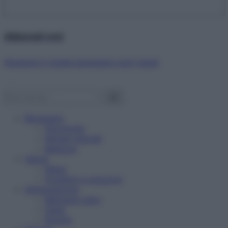
Abbonati ora!
Starbene ti regala benessere ogni mese!
Benessere
Psicologia
Rimedi naturali
Bellezza
Salute
News
Problemi e soluzioni
Alimentazione
Mangiare sano
Diete
Ricette