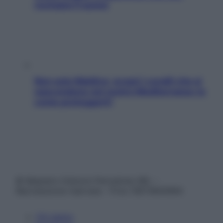
rovinano il sonno
Non solo Maldive: scopri i coralli che si
nascondono nel nostro Mediterraneo (e
come proteggerli)
© Belpietro Edizioni Periodiche SRL –
Riproduzione riservata – P.Iva 13673600964
Chi siamo