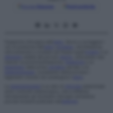
Google
Discover
Fonti preferite
Fissazione chirurgica dell’
utero
. Serve a correggere i
vizi di posizione dell’
utero
(
prolasso
, retroflessione,
retroversione) e consiste nel fissare quest’
organo
a un
elemento
stabile del piccolo
bacino
, utilizzando due
metodi: la promontofissazione,
fissazione
a un
legamento
della prima
vertebra
sacrale, e la
legamentopessi
, consistente nell’accorciare i
legamenti rotondi che sostengono l’
utero
.
La
legamentopessi
è un atto di
chirurgia
addominale
sotto controllo endoscopico, che si effettua
introducendo gli strumenti chirurgici attraverso
piccole incisioni praticate nell’
addome
.