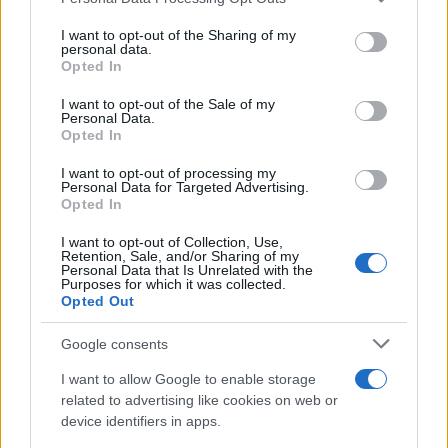
This information may also be disclosed by us to third parties
on the IAB’s List of Downstream Participants that may further
I want to opt-out of the Sharing of my
disclose it to other third parties.
personal data.
Opted In
Please note that this website/app uses one or more Google
services and may gather and store information including but
I want to opt-out of the Sale of my
Personal Data.
not limited to your visit or usage behaviour. You may click to
Opted In
grant or deny consent to Google and its third-party tags to
use your data for below specified purposes in below Google
I want to opt-out of processing my
consent section.
Personal Data for Targeted Advertising.
Opted In
I want to opt-out of Collection, Use,
Retention, Sale, and/or Sharing of my
Personal Data that Is Unrelated with the
Purposes for which it was collected.
Opted Out
Google consents
I want to allow Google to enable storage
related to advertising like cookies on web or
device identifiers in apps.