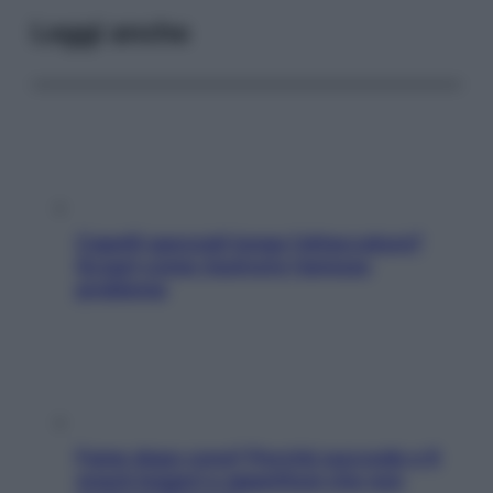
Leggi anche
Capelli spezzati lungo l’attaccatura?
Scopri come risolvere l’annoso
problema
Fame dopo cena? Perché succede e 6
snack leggeri e appetitosi che non