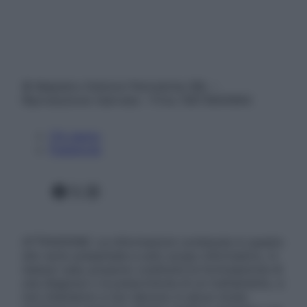
© Belpietro Edizioni Periodiche SRL –
Riproduzione riservata – P.Iva 13673600964
Chi siamo
Pubblicità
Facebook
X
Instagram
ATTENZIONE: Le informazioni contenute in questo
sito sono presentate a solo scopo informativo, in
nessun caso possono costituire la formulazione di
una diagnosi o la prescrizione di un trattamento, e
non intendono e non devono in alcun modo