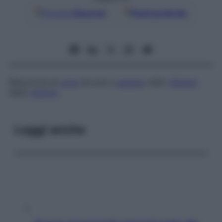
Google
Discover
Fonti preferite
Ritenzione di
urina
dovuta a
spasmo
dello
sfintere
della
vescica
.
Leggi anche