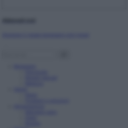
Abbonati ora!
Starbene ti regala benessere ogni mese!
Benessere
Psicologia
Rimedi naturali
Bellezza
Salute
News
Problemi e soluzioni
Alimentazione
Mangiare sano
Diete
Ricette