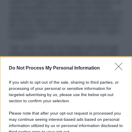
sostituire il rapporto diretto medico-paziente o la
visita specialistica. Si raccomanda di chiedere
sempre il parere del proprio medico curante e/o di
specialisti riguardo qualsiasi indicazione riportata.
Se si hanno dubbi o quesiti sull’uso di un farmaco
è necessario contattare il proprio medico. Leggi il
Disclaimer »
Tutti i diritti riservati. Le immagini utilizzate negli
articoli sono di proprietà dell’editore o concesse
in licenza per l’uso. È vietata la riproduzione non
autorizzata.
Do Not Process My Personal Information
If you wish to opt-out of the sale, sharing to third parties, or
processing of your personal or sensitive information for
Informativa
targeted advertising by us, please use the below opt-out
Privacy Policy
section to confirm your selection.
Cookie Policy
Note Legali
Please note that after your opt-out request is processed you
Preferenze Privacy
may continue seeing interest-based ads based on personal
information utilized by us or personal information disclosed to
third parties prior to your opt-out.