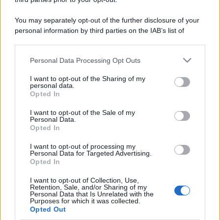
You may separately opt-out of the further disclosure of your
personal information by third parties on the IAB’s list of
downstream participants.
Personal Data Processing Opt Outs
This information may also be disclosed by us to third parties
on the IAB’s List of Downstream Participants that may further
I want to opt-out of the Sharing of my
disclose it to other third parties.
personal data.
Opted In
Please note that this website/app uses one or more Google
services and may gather and store information including but
I want to opt-out of the Sale of my
Personal Data.
not limited to your visit or usage behaviour. You may click to
Opted In
grant or deny consent to Google and its third-party tags to
use your data for below specified purposes in below Google
I want to opt-out of processing my
consent section.
Personal Data for Targeted Advertising.
Opted In
I want to opt-out of Collection, Use,
Retention, Sale, and/or Sharing of my
Personal Data that Is Unrelated with the
Purposes for which it was collected.
Opted Out