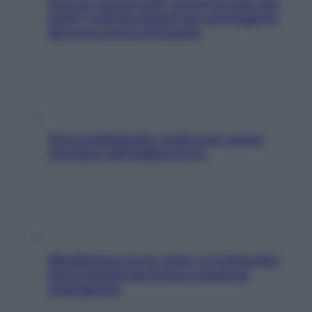
Doccia, lavarsi tutti i giorni fa male alla
pelle? I miti da sfatare per proteggerla
davvero senza stressarla
Aria condizionata: usala così, senza
rischiare raffreddore & Co.
Mindfulness tra le vette: a Cortina due
giorni lontani da stress e ansia da
smartphone