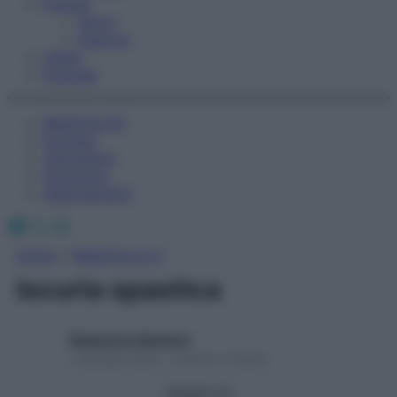
Fitness
Sport
Esercizi
Video
Podcast
Medicina AZ
Farmaci
Calcolatori
Oroscopo
Abbonamenti
Facebook
X
Instagram
Home
»
Medicina A-Z
iscuria spastica
Redazione Starbene
1 Gennaio 2025 – Lettura 1 minuto
Seguici su