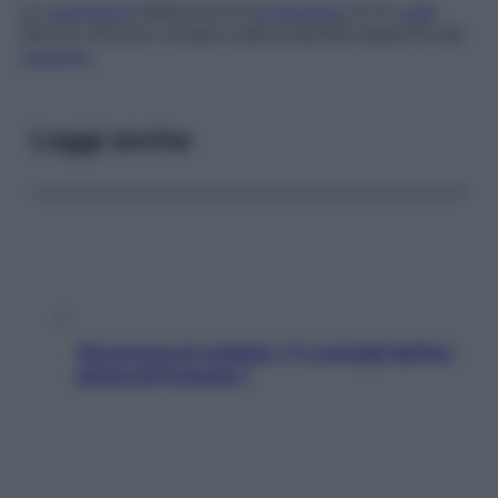
La
guarigione
determina la
formazione
di un
callo
fibroso che può incidere sulle proprietà elastiche del
muscolo
.
Leggi anche
Sicurezza al volante: i 5 consigli dell’ex
pilota di Formula 1