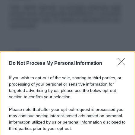
Tutti i diritti riservati. Le immagini utilizzate negli
articoli sono di proprietà dell’editore o concesse
in licenza per l’uso. È vietata la riproduzione non
autorizzata.
Informativa
Privacy Policy
Do Not Process My Personal Information
Cookie Policy
Note Legali
Preferenze Privacy
If you wish to opt-out of the sale, sharing to third parties, or
processing of your personal or sensitive information for
targeted advertising by us, please use the below opt-out
section to confirm your selection.
Please note that after your opt-out request is processed you
may continue seeing interest-based ads based on personal
information utilized by us or personal information disclosed to
third parties prior to your opt-out.