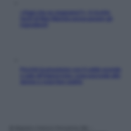
«Oggi che se magnamo?»: 4 ricette
facili di Max Mariola senza pesare gli
ingredienti
Perché la pressione con il caldo scende
e sale all’improvviso: cosa succede alle
donne e cosa fare subito
© Belpietro Edizioni Periodiche SRL –