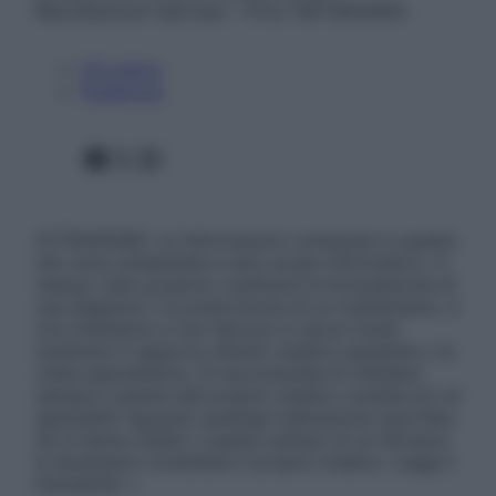
Riproduzione riservata – P.Iva 13673600964
Chi siamo
Pubblicità
Facebook
X
Instagram
ATTENZIONE: Le informazioni contenute in questo
sito sono presentate a solo scopo informativo, in
nessun caso possono costituire la formulazione di
una diagnosi o la prescrizione di un trattamento, e
non intendono e non devono in alcun modo
sostituire il rapporto diretto medico-paziente o la
visita specialistica. Si raccomanda di chiedere
sempre il parere del proprio medico curante e/o di
specialisti riguardo qualsiasi indicazione riportata.
Se si hanno dubbi o quesiti sull’uso di un farmaco
è necessario contattare il proprio medico. Leggi il
Disclaimer »