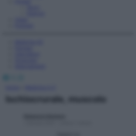
Fitness
Sport
Esercizi
Video
Podcast
Medicina AZ
Farmaci
Calcolatori
Oroscopo
Abbonamenti
Facebook
X
Instagram
Home
»
Medicina A-Z
Ischiocrurale, muscolo
Redazione Starbene
1 Gennaio 2025 – Lettura 1 minuto
Seguici su