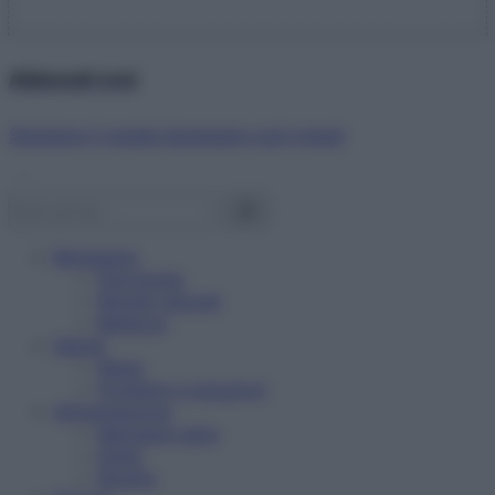
Abbonati ora!
Starbene ti regala benessere ogni mese!
Benessere
Psicologia
Rimedi naturali
Bellezza
Salute
News
Problemi e soluzioni
Alimentazione
Mangiare sano
Diete
Ricette