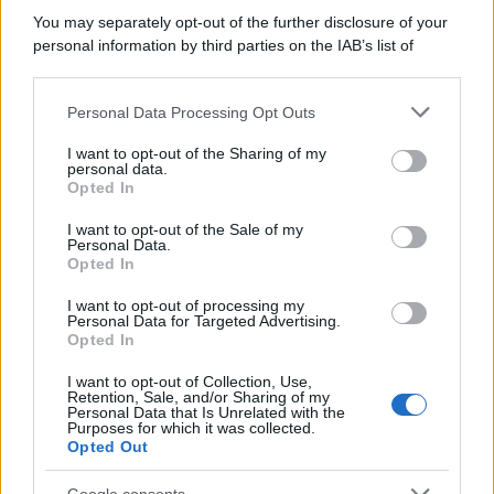
You may separately opt-out of the further disclosure of your
personal information by third parties on the IAB’s list of
downstream participants.
Personal Data Processing Opt Outs
This information may also be disclosed by us to third parties
on the IAB’s List of Downstream Participants that may further
I want to opt-out of the Sharing of my
disclose it to other third parties.
personal data.
Opted In
Please note that this website/app uses one or more Google
services and may gather and store information including but
I want to opt-out of the Sale of my
Personal Data.
not limited to your visit or usage behaviour. You may click to
Opted In
grant or deny consent to Google and its third-party tags to
use your data for below specified purposes in below Google
I want to opt-out of processing my
consent section.
Personal Data for Targeted Advertising.
Opted In
I want to opt-out of Collection, Use,
Retention, Sale, and/or Sharing of my
Personal Data that Is Unrelated with the
Purposes for which it was collected.
Opted Out
Google consents