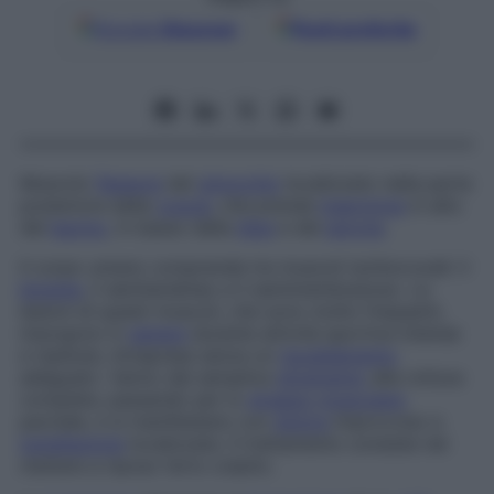
Google
Discover
Fonti preferite
Muscolo
flessore
del
ginocchio
localizzato nella parte
posteriore della
coscia
, che prende
inserzione
in alto
dal
bacino
, in basso dalla
tibia
e dal
perone
.
Il corpo umano comprende tre muscoli ischiocrurali: il
bicipite
, il semitendineo e il semimembranoso. Le
lesioni di questi muscoli, che sono molto frequenti,
insorgono in
genere
durante attività sportive intense
e ripetute, intraprese senza un
riscaldamento
adeguato. Vanno dal semplice
stiramento
alla rottura
completa, passando per lo
strappo muscolare
parziale, e si manifestano con
dolore
improvviso e
tumefazione
localizzata. Il trattamento consiste nel
mettere a riposo l’arto colpito.