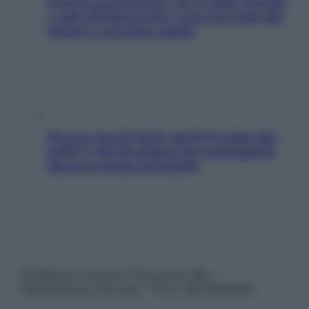
Perché la pressione con il caldo scende
e sale all’improvviso: cosa succede alle
donne e cosa fare subito
Doccia, lavarsi tutti i giorni fa male alla
pelle? I miti da sfatare per proteggerla
davvero senza stressarla
© Belpietro Edizioni Periodiche SRL –
Riproduzione riservata – P.Iva 13673600964