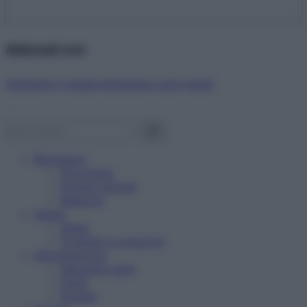
Abbonati ora!
Starbene ti regala benessere ogni mese!
Benessere
Psicologia
Rimedi naturali
Bellezza
Salute
News
Problemi e soluzioni
Alimentazione
Mangiare sano
Diete
Ricette