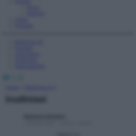
Fitness
Sport
Esercizi
Video
Podcast
Medicina AZ
Farmaci
Calcolatori
Oroscopo
Abbonamenti
Facebook
X
Instagram
Home
»
Medicina A-Z
irudiniasi
Redazione Starbene
1 Gennaio 2025 – Lettura 1 minuto
Seguici su