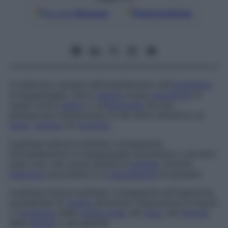
Google
Discover
Fonti preferite
Condizione causata dall’insediamento nell’
organismo
di sanguisughe, che in
genere
causa
ostruzione
di
canali come l’
uretra
o un’
emorragia
dovuta
all’attaccarsi temporaneo di tali vermi all’interno di
narici
,
faringe
od
orecchio
.
Irudiniasi esterna
Irudiniasi conseguente
all’insediamento di sanguisughe acquatiche o terrestri
sulla cute, che causa perdita di
sangue
, talvolta
infezione
secondaria e la
trasmissione
di parassiti.
Irudiniasi interna
Irudiniasi conseguente all’ingestione
accidentale di
irudina
attraverso l’assunzione di liquidi
o l’
invasione
della
cavità orale
, del
naso
, del
faringe
,
della
laringe
o dei genitali.