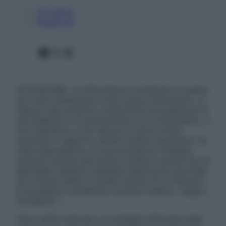
Chi siamo
Pubblicità
Facebook
X
Instagram
ATTENZIONE: Le informazioni contenute in questo
sito sono presentate a solo scopo informativo, in
nessun caso possono costituire la formulazione di
una diagnosi o la prescrizione di un trattamento, e
non intendono e non devono in alcun modo
sostituire il rapporto diretto medico-paziente o la
visita specialistica. Si raccomanda di chiedere
sempre il parere del proprio medico curante e/o di
specialisti riguardo qualsiasi indicazione riportata.
Se si hanno dubbi o quesiti sull’uso di un farmaco
è necessario contattare il proprio medico. Leggi il
Disclaimer »
Tutti i diritti riservati. Le immagini utilizzate negli