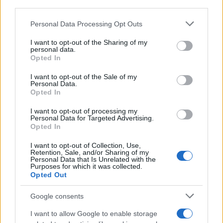
downstream participants.
Personal Data Processing Opt Outs
This information may also be disclosed by us to third parties
on the IAB’s List of Downstream Participants that may further
I want to opt-out of the Sharing of my
disclose it to other third parties.
personal data.
Opted In
Please note that this website/app uses one or more Google
services and may gather and store information including but
I want to opt-out of the Sale of my
Personal Data.
not limited to your visit or usage behaviour. You may click to
Opted In
grant or deny consent to Google and its third-party tags to
use your data for below specified purposes in below Google
I want to opt-out of processing my
consent section.
Personal Data for Targeted Advertising.
Opted In
I want to opt-out of Collection, Use,
Retention, Sale, and/or Sharing of my
Personal Data that Is Unrelated with the
Purposes for which it was collected.
Opted Out
Google consents
I want to allow Google to enable storage