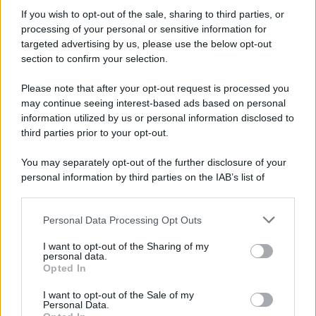
Informativa
Privacy Policy
If you wish to opt-out of the sale, sharing to third parties, or
Cookie Policy
processing of your personal or sensitive information for
Note Legali
targeted advertising by us, please use the below opt-out
Preferenze Privacy
section to confirm your selection.
Please note that after your opt-out request is processed you
may continue seeing interest-based ads based on personal
information utilized by us or personal information disclosed to
third parties prior to your opt-out.
You may separately opt-out of the further disclosure of your
personal information by third parties on the IAB’s list of
downstream participants.
Personal Data Processing Opt Outs
This information may also be disclosed by us to third parties
on the IAB’s List of Downstream Participants that may further
I want to opt-out of the Sharing of my
disclose it to other third parties.
personal data.
Opted In
Please note that this website/app uses one or more Google
services and may gather and store information including but
I want to opt-out of the Sale of my
Personal Data.
not limited to your visit or usage behaviour. You may click to