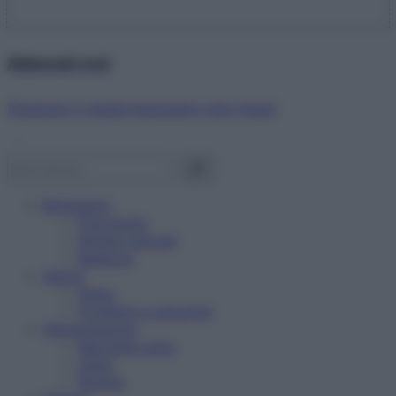
Abbonati ora!
Starbene ti regala benessere ogni mese!
Benessere
Psicologia
Rimedi naturali
Bellezza
Salute
News
Problemi e soluzioni
Alimentazione
Mangiare sano
Diete
Ricette