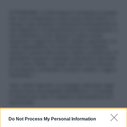
ATTENZIONE: Le informazioni contenute in questo
sito sono presentate a solo scopo informativo, in
nessun caso possono costituire la formulazione di
una diagnosi o la prescrizione di un trattamento, e
non intendono e non devono in alcun modo
sostituire il rapporto diretto medico-paziente o la
visita specialistica. Si raccomanda di chiedere
sempre il parere del proprio medico curante e/o di
specialisti riguardo qualsiasi indicazione riportata.
Se si hanno dubbi o quesiti sull’uso di un farmaco
è necessario contattare il proprio medico. Leggi il
Disclaimer »
Tutti i diritti riservati. Le immagini utilizzate negli
articoli sono di proprietà dell’editore o concesse
in licenza per l’uso. È vietata la riproduzione non
autorizzata.
Do Not Process My Personal Information