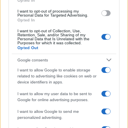
Opted In
grant or deny consent to Google and its third-party tags to
use your data for below specified purposes in below Google
I want to opt-out of processing my
consent section.
Personal Data for Targeted Advertising.
Opted In
I want to opt-out of Collection, Use,
Retention, Sale, and/or Sharing of my
Personal Data that Is Unrelated with the
Purposes for which it was collected.
Opted Out
Google consents
I want to allow Google to enable storage
related to advertising like cookies on web or
device identifiers in apps.
I want to allow my user data to be sent to
Google for online advertising purposes.
I want to allow Google to send me
personalized advertising.