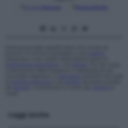
Google
Discover
Fonti preferite
Diminuzione della quantità d’aria che circola nei
polmoni. Di norma è imputabile a una
malattia
polmonare, a uno stadio relativamente grave di
insufficienza respiratoria
o ad
asfissia
. Può dar luogo
a diminuzione della frequenza o dell’ampiezza dei
movimenti respiratori, a
ipercapnia
(aumento dei livelli
di
anidride carbonica
) e ad
acidosi
(eccessiva acidità
del
sangue
). Il trattamento è rivolto alla
malattia
in
causa.
Leggi anche