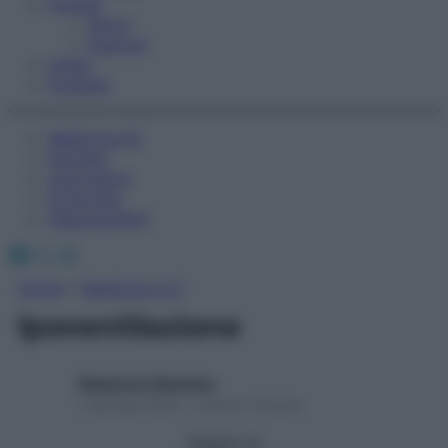
Fitness
Sport
Esercizi
Video
Podcast
Medicina AZ
Farmaci
Calcolatori
Oroscopo
Abbonamenti
Facebook
X
Instagram
Home
»
Medicina A-Z
Ipoventilazione
Redazione Starbene
1 Gennaio 2025 – Lettura 1 minuto
Seguici su