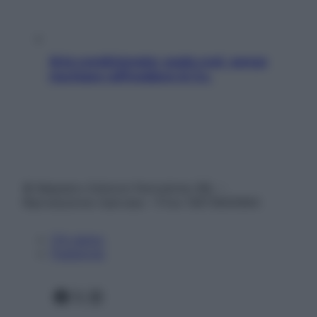
Aria condizionata: usala così, senza
rischiare raffreddore & Co.
© Belpietro Edizioni Periodiche SRL –
Riproduzione riservata – P.Iva 13673600964
Chi siamo
Pubblicità
Facebook
X
Instagram