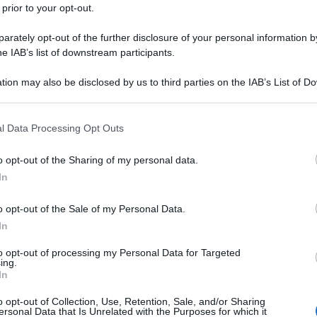
 prior to your opt-out.
rately opt-out of the further disclosure of your personal information by
he IAB’s list of downstream participants.
tion may also be disclosed by us to third parties on the IAB’s List of 
 that may further disclose it to other third parties.
 that this website/app uses one or more Google services and may gath
l Data Processing Opt Outs
including but not limited to your visit or usage behaviour. You may click 
 to Google and its third-party tags to use your data for below specifi
o opt-out of the Sharing of my personal data.
ogle consent section.
In
o opt-out of the Sale of my Personal Data.
In
to opt-out of processing my Personal Data for Targeted
ing.
In
o opt-out of Collection, Use, Retention, Sale, and/or Sharing
ersonal Data that Is Unrelated with the Purposes for which it