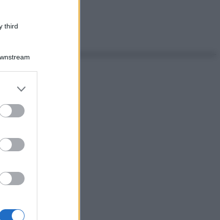
 third
Downstream
er and store
to grant or
ed purposes