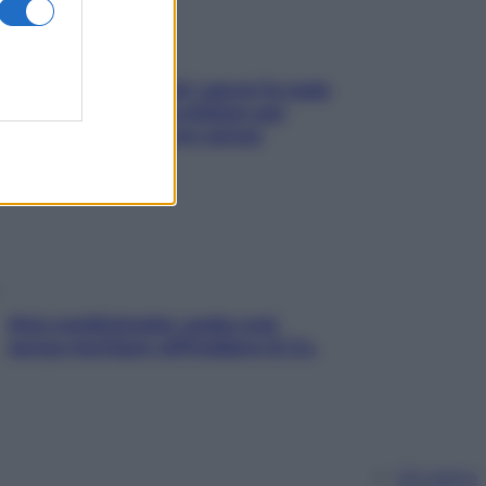
Doccia, lavarsi tutti i giorni fa male
alla pelle? I miti da sfatare per
proteggerla davvero senza
stressarla
Aria condizionata: usala così,
senza rischiare raffreddore & Co.
Chi siamo