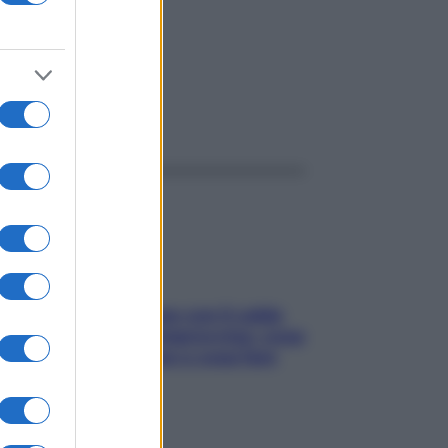
ggi anche
Perché la pressione con il caldo
scende e sale all’improvviso: cosa
succede alle donne e cosa fare
subito