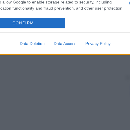
rtando così il
livello
plasmatico di fosfati ai valori
o allow Google to enable storage related to security, including
cation functionality and fraud prevention, and other user protection.
di
paratormone
mobilizza il
calcio
dalle ossa e
za renale cronica
. In questo modo, il mantenimento di
CONFIRM
vviene a spese di un
iperparatiroidismo
secondario e
Data Deletion
Data Access
Privacy Policy