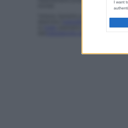
riassorbimento prossimale di fosfati, ripo
I want t
normali.
authenti
Tuttavia, l’aumento persistente dei livelli 
determina l’
osteodistrofia
dell’
insufficien
un
livello
plasmatico normale di fosfati a
dell’
osteodistrofia renale
.