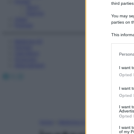
Fitness
third parties
Sport
Esercizi
You may sepa
Video
parties on t
Podcast
This informa
Medicina AZ
Participants
Farmaci
Please note
Calcolatori
Persona
information 
Oroscopo
deny consent
Abbonamenti
I want t
in below Go
Facebook
X
Instagram
Opted 
I want t
Opted 
I want 
Advertis
Opted 
Home
»
Medicina A-Z
I want t
of my P