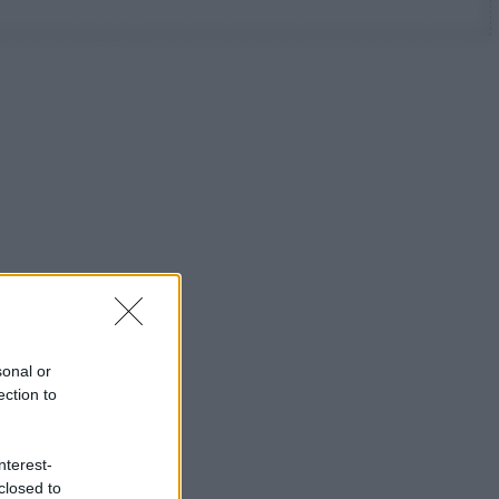
sonal or
ection to
nterest-
closed to