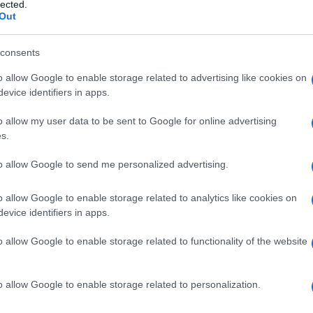
o scambio
lected.
Out
consents
o allow Google to enable storage related to advertising like cookies on
Le
evice identifiers in apps.
ti preferite
o allow my user data to be sent to Google for online advertising
s.
to allow Google to send me personalized advertising.
o allow Google to enable storage related to analytics like cookies on
evice identifiers in apps.
renale peggiora, intervengono diverse modificazioni
 concentrazione dei soluti nei liquidi del corpo a
o allow Google to enable storage related to functionality of the website
fare le spese ad altri organi o sistemi di organi.
ne di fosfati che avviene quando si ha un
are, che a sua volta determina un aumento della
o allow Google to enable storage related to personalization.
livelli di
ormone
paratiroideo inibisce il