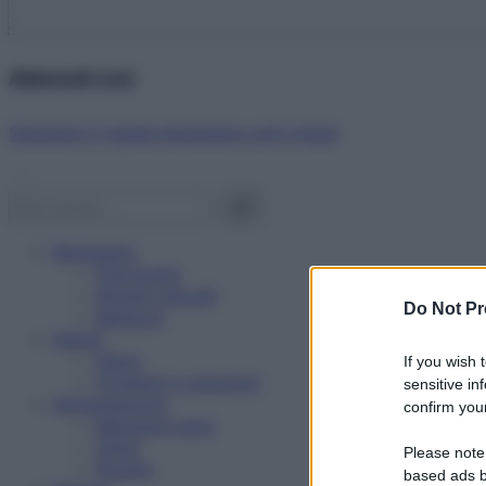
Abbonati ora!
Starbene ti regala benessere ogni mese!
Benessere
Psicologia
Rimedi naturali
Do Not Pr
Bellezza
Salute
News
If you wish 
Problemi e soluzioni
sensitive in
Alimentazione
confirm your
Mangiare sano
Diete
Please note
Ricette
based ads b