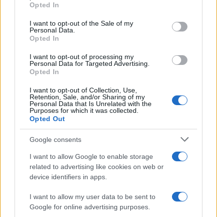
Opted In
Please note that this website/app uses one or more Google
services and may gather and store information including but
I want to opt-out of the Sale of my
Personal Data.
not limited to your visit or usage behaviour. You may click to
Opted In
grant or deny consent to Google and its third-party tags to
use your data for below specified purposes in below Google
I want to opt-out of processing my
consent section.
Personal Data for Targeted Advertising.
Opted In
I want to opt-out of Collection, Use,
Retention, Sale, and/or Sharing of my
Personal Data that Is Unrelated with the
Purposes for which it was collected.
Opted Out
Google consents
I want to allow Google to enable storage
related to advertising like cookies on web or
device identifiers in apps.
I want to allow my user data to be sent to
Google for online advertising purposes.