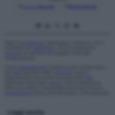
Google
Discover
Fonti preferite
Stato di
eccitazione
, passeggera o duratura, che si
manifesta con
iperattività
, umore esuberante e
logorrea
. Si riscontra nei soggetti inclini alla
socializzazione.
Come
manifestazione
transitoria può corrispondere
alla
fase
espansiva della
ciclotimia
, oppure
rappresentare una forma attenuata della
fase
maniacale tipica della
psicosi
maniacodepressiva.
Infine, può essere riconducibile ad alcune forme di
intossicazione
(alcol, psicostimolanti, corticosteroidi).
Leggi anche