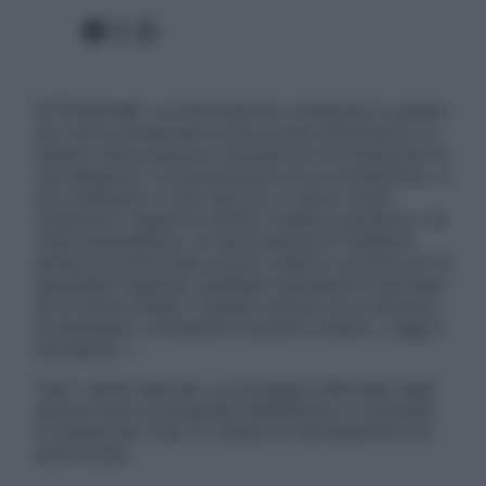
Facebook
X
Instagram
ATTENZIONE: Le informazioni contenute in questo
sito sono presentate a solo scopo informativo, in
nessun caso possono costituire la formulazione di
una diagnosi o la prescrizione di un trattamento, e
non intendono e non devono in alcun modo
sostituire il rapporto diretto medico-paziente o la
visita specialistica. Si raccomanda di chiedere
sempre il parere del proprio medico curante e/o di
specialisti riguardo qualsiasi indicazione riportata.
Se si hanno dubbi o quesiti sull’uso di un farmaco
è necessario contattare il proprio medico. Leggi il
Disclaimer »
Tutti i diritti riservati. Le immagini utilizzate negli
articoli sono di proprietà dell’editore o concesse
in licenza per l’uso. È vietata la riproduzione non
autorizzata.