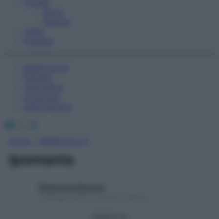
Fitness
Sport
Esercizi
Video
Podcast
Medicina AZ
Farmaci
Calcolatori
Oroscopo
Abbonamenti
Facebook
X
Instagram
Home
»
Medicina A-Z
Ipomania
Redazione Starbene
1 Gennaio 2025 – Lettura 1 minuto
Seguici su