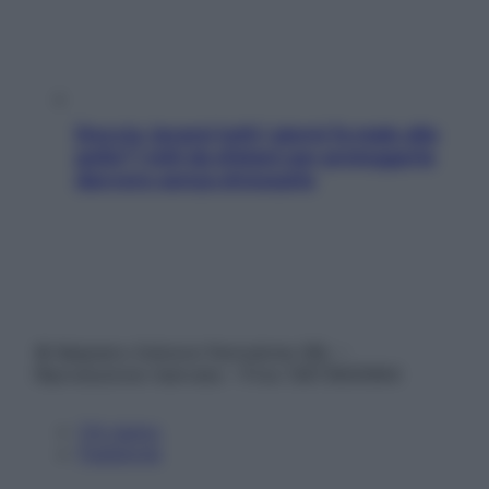
Doccia, lavarsi tutti i giorni fa male alla
pelle? I miti da sfatare per proteggerla
davvero senza stressarla
© Belpietro Edizioni Periodiche SRL –
Riproduzione riservata – P.Iva 13673600964
Chi siamo
Pubblicità