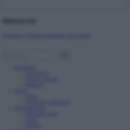
Abbonati ora!
Starbene ti regala benessere ogni mese!
Benessere
Psicologia
Rimedi naturali
Bellezza
Salute
News
Problemi e soluzioni
Alimentazione
Mangiare sano
Diete
Ricette