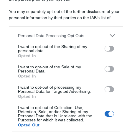
You may separately opt-out of the further disclosure of your
personal information by third parties on the IAB’s list of
downstream participants.
Personal Data Processing Opt Outs
This information may also be disclosed by us to third parties
on the IAB’s List of Downstream Participants that may further
I want to opt-out of the Sharing of my
disclose it to other third parties.
personal data.
Opted In
Please note that this website/app uses one or more Google
services and may gather and store information including but
I want to opt-out of the Sale of my
Personal Data.
not limited to your visit or usage behaviour. You may click to
Opted In
grant or deny consent to Google and its third-party tags to
use your data for below specified purposes in below Google
I want to opt-out of processing my
consent section.
Personal Data for Targeted Advertising.
Opted In
I want to opt-out of Collection, Use,
Retention, Sale, and/or Sharing of my
Personal Data that Is Unrelated with the
Purposes for which it was collected.
Opted Out