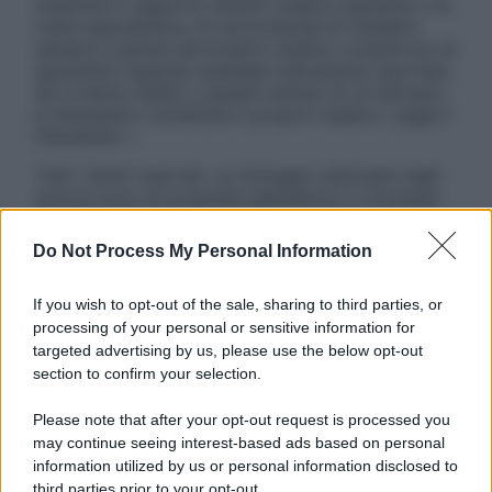
sostituire il rapporto diretto medico-paziente o la
visita specialistica. Si raccomanda di chiedere
sempre il parere del proprio medico curante e/o di
specialisti riguardo qualsiasi indicazione riportata.
Se si hanno dubbi o quesiti sull’uso di un farmaco
è necessario contattare il proprio medico. Leggi il
Disclaimer »
Tutti i diritti riservati. Le immagini utilizzate negli
articoli sono di proprietà dell’editore o concesse
in licenza per l’uso. È vietata la riproduzione non
autorizzata.
Do Not Process My Personal Information
If you wish to opt-out of the sale, sharing to third parties, or
processing of your personal or sensitive information for
Informativa
targeted advertising by us, please use the below opt-out
Privacy Policy
section to confirm your selection.
Cookie Policy
Note Legali
Please note that after your opt-out request is processed you
Preferenze Privacy
may continue seeing interest-based ads based on personal
information utilized by us or personal information disclosed to
third parties prior to your opt-out.