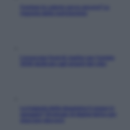
Contare le calorie serve ancora? La
risposta della nutrizionista
L’oroscopo food di Jupiter per l’estate
2026 dedicato agli amanti del cibo
La trappola della dopamina ti segue in
spiaggia? Strategie di digital detox per
staccare davvero