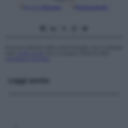
Google
Discover
Fonti preferite
Porzione inferiore della cavità laringea, che si estende
dalle
corde vocali
sino al margine inferiore della
cartilagine cricoidea
.
Leggi anche