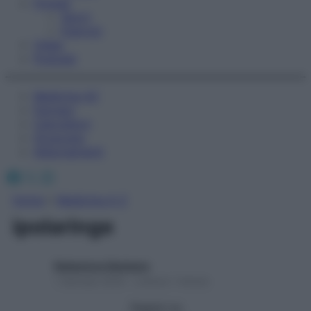
Fitness
Sport
Esercizi
Video
Podcast
Medicina AZ
Farmaci
Calcolatori
Oroscopo
Abbonamenti
Facebook
X
Instagram
Home
»
Medicina A-Z
ipolaringe
Redazione Starbene
1 Gennaio 2025 – Lettura 1 minuto
Seguici su