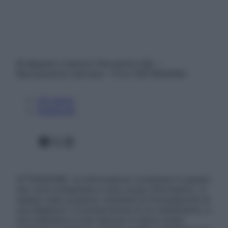
© Belpietro Edizioni Periodiche SRL –
Riproduzione riservata – P.Iva 13673600964
Chi siamo
Pubblicità
Facebook
X
Instagram
ATTENZIONE: Le informazioni contenute in questo
sito sono presentate a solo scopo informativo, in
nessun caso possono costituire la formulazione di
una diagnosi o la prescrizione di un trattamento, e
non intendono e non devono in alcun modo