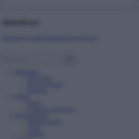
Abbonati ora!
Starbene ti regala benessere ogni mese!
Benessere
Psicologia
Rimedi naturali
Bellezza
Salute
News
Problemi e soluzioni
Alimentazione
Mangiare sano
Diete
Ricette