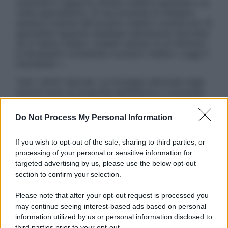
sostituire il rapporto diretto medico-paziente o la
visita specialistica. Si raccomanda di chiedere
sempre il parere del proprio medico curante e/o di
specialisti riguardo qualsiasi indicazione riportata.
Se si hanno dubbi o quesiti sull’uso di un farmaco
è necessario contattare il proprio medico. Leggi il
Disclaimer »
Tutti i diritti riservati. Le immagini utilizzate negli
articoli sono di proprietà dell’editore o concesse
in licenza per l’uso. È vietata la riproduzione non
autorizzata.
Do Not Process My Personal Information
If you wish to opt-out of the sale, sharing to third parties, or
processing of your personal or sensitive information for
Informativa
targeted advertising by us, please use the below opt-out
Privacy Policy
section to confirm your selection.
Cookie Policy
Note Legali
Please note that after your opt-out request is processed you
Preferenze Privacy
may continue seeing interest-based ads based on personal
information utilized by us or personal information disclosed to
third parties prior to your opt-out.