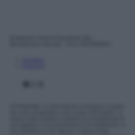
© Belpietro Edizioni Periodiche SRL –
Riproduzione riservata – P.Iva 13673600964
Chi siamo
Pubblicità
Facebook
X
Instagram
ATTENZIONE: Le informazioni contenute in questo
sito sono presentate a solo scopo informativo, in
nessun caso possono costituire la formulazione di
una diagnosi o la prescrizione di un trattamento, e
non intendono e non devono in alcun modo