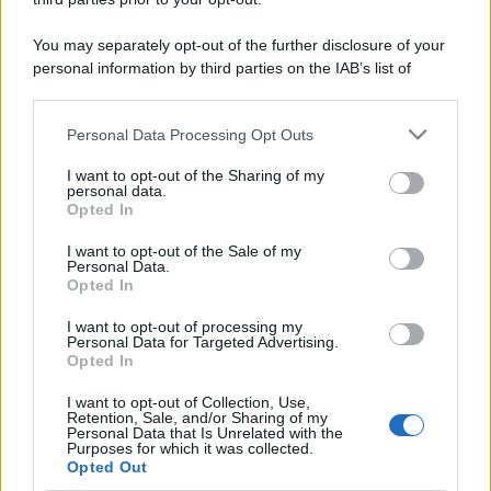
You may separately opt-out of the further disclosure of your
personal information by third parties on the IAB’s list of
downstream participants.
Personal Data Processing Opt Outs
This information may also be disclosed by us to third parties
on the IAB’s List of Downstream Participants that may further
I want to opt-out of the Sharing of my
disclose it to other third parties.
personal data.
Opted In
Please note that this website/app uses one or more Google
services and may gather and store information including but
I want to opt-out of the Sale of my
Personal Data.
not limited to your visit or usage behaviour. You may click to
Opted In
grant or deny consent to Google and its third-party tags to
use your data for below specified purposes in below Google
I want to opt-out of processing my
consent section.
Personal Data for Targeted Advertising.
Opted In
I want to opt-out of Collection, Use,
Retention, Sale, and/or Sharing of my
Personal Data that Is Unrelated with the
Purposes for which it was collected.
Opted Out