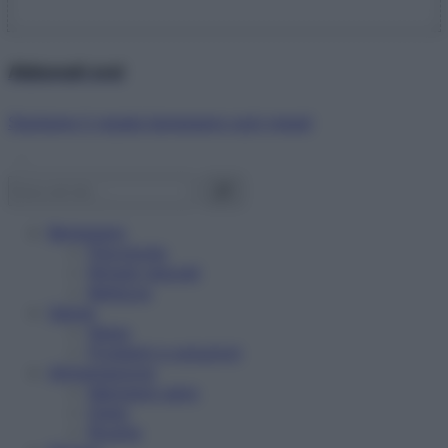
Abbonati ora!
Starbene ti regala benessere ogni mese!
Benessere
Psicologia
Rimedi naturali
Bellezza
Salute
News
Problemi e soluzioni
Alimentazione
Mangiare sano
Diete
Ricette