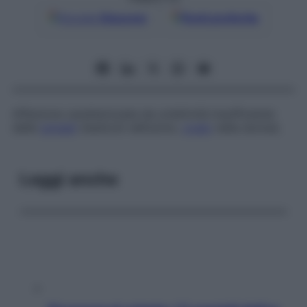
Google
Discover
Fonti preferite
Affezione caratterizzata da un’attività insufficiente
delle
gonadi
(testicoli nell’uomo,
ovaio
nella donna).
Leggi anche