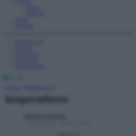
Fitness
Sport
Esercizi
Video
Podcast
Medicina AZ
Farmaci
Calcolatori
Oroscopo
Abbonamenti
Facebook
X
Instagram
Home
»
Medicina A-Z
Ipogonadismo
Redazione Starbene
1 Gennaio 2025 – Lettura 1 minuto
Seguici su