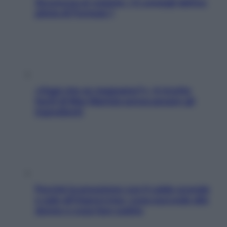
Sicurezza al volante: i 5 consigli dell’ex
pilota di Formula 1
«Oggi che se magnamo?»: 4 ricette
facili di Max Mariola senza pesare gli
ingredienti
Perché la pressione con il caldo scende
e sale all’improvviso: cosa succede alle
donne e cosa fare subito