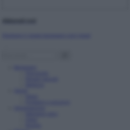
Abbonati ora!
Starbene ti regala benessere ogni mese!
Benessere
Psicologia
Rimedi naturali
Bellezza
Salute
News
Problemi e soluzioni
Alimentazione
Mangiare sano
Diete
Ricette