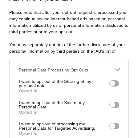
Note Legali
Preferenze Privacy
Please note that after your opt-out request is processed you
may continue seeing interest-based ads based on personal
information utilized by us or personal information disclosed to
third parties prior to your opt-out.
You may separately opt-out of the further disclosure of your
personal information by third parties on the IAB’s list of
downstream participants.
Personal Data Processing Opt Outs
This information may also be disclosed by us to third parties
on the IAB’s List of Downstream Participants that may further
I want to opt-out of the Sharing of my
disclose it to other third parties.
personal data.
Opted In
Please note that this website/app uses one or more Google
services and may gather and store information including but
I want to opt-out of the Sale of my
Personal Data.
not limited to your visit or usage behaviour. You may click to
Opted In
grant or deny consent to Google and its third-party tags to
use your data for below specified purposes in below Google
I want to opt-out of processing my
consent section.
Personal Data for Targeted Advertising.
Opted In