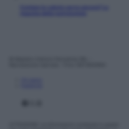
Contare le calorie serve ancora? La
risposta della nutrizionista
© Belpietro Edizioni Periodiche SRL –
Riproduzione riservata – P.Iva 13673600964
Chi siamo
Pubblicità
Facebook
X
Instagram
ATTENZIONE: Le informazioni contenute in questo