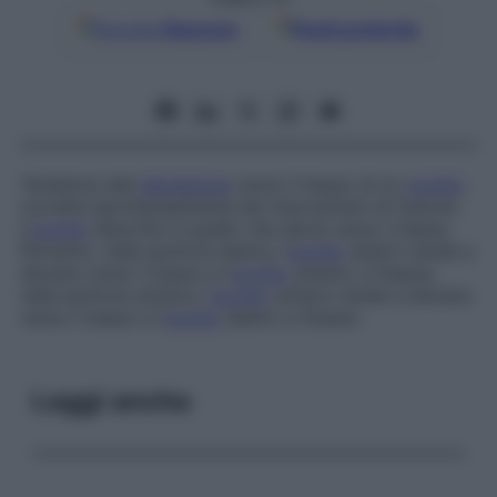
Google
Discover
Fonti preferite
Tendenza alla
deviazione
verso il basso di un
occhio
,
corretta spontaneamente dai meccanismi di fusione.
L’
occhio
descritto è quello che devia verso il basso.
Pertanto, nella ipoforia destra, l’
occhio
destro tende a
deviare verso il basso e l’
occhio
sinistro a fissare;
nella ipoforia sinistra, l’
occhio
sinistro tende a deviare
verso il basso e l’
occhio
destro a fissare.
Leggi anche