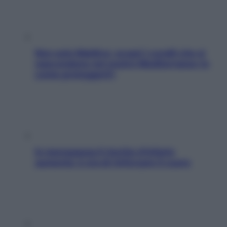
Non solo Maldive: scopri i coralli che si
nascondono nel nostro Mediterraneo (e
come proteggerli)
In menopausa il rischio d’infarto
aumenta: è ora di rinforzare il cuore