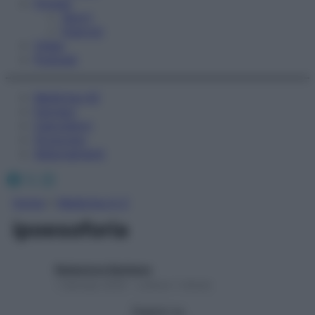
Fitness
Sport
Esercizi
Video
Podcast
Medicina AZ
Farmaci
Calcolatori
Oroscopo
Abbonamenti
Facebook
X
Instagram
Home
»
Medicina A-Z
ipoesoforia
Redazione Starbene
1 Gennaio 2025 – Lettura 1 minuto
Seguici su