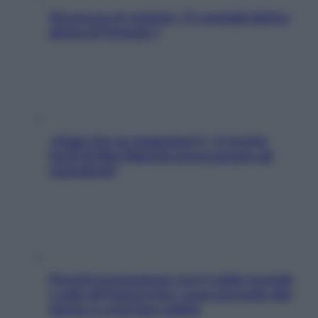
Sicurezza al volante: i 5 consigli dell’ex
pilota di Formula 1
«Oggi che se magnamo?»: 4 ricette
facili di Max Mariola senza pesare gli
ingredienti
Perché la pressione con il caldo scende
e sale all’improvviso: cosa succede alle
donne e cosa fare subito