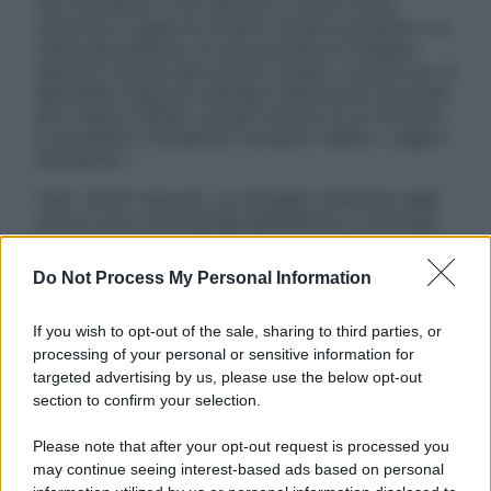
non intendono e non devono in alcun modo
sostituire il rapporto diretto medico-paziente o la
visita specialistica. Si raccomanda di chiedere
sempre il parere del proprio medico curante e/o di
specialisti riguardo qualsiasi indicazione riportata.
Se si hanno dubbi o quesiti sull’uso di un farmaco
è necessario contattare il proprio medico. Leggi il
Disclaimer »
Tutti i diritti riservati. Le immagini utilizzate negli
articoli sono di proprietà dell’editore o concesse
in licenza per l’uso. È vietata la riproduzione non
autorizzata.
Do Not Process My Personal Information
If you wish to opt-out of the sale, sharing to third parties, or
processing of your personal or sensitive information for
Informativa
targeted advertising by us, please use the below opt-out
Privacy Policy
section to confirm your selection.
Cookie Policy
Note Legali
Please note that after your opt-out request is processed you
Preferenze Privacy
may continue seeing interest-based ads based on personal