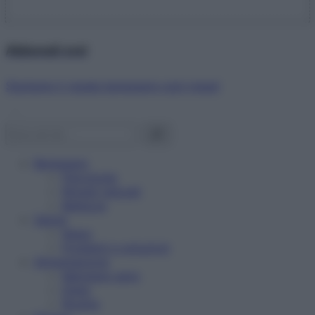
Abbonati ora!
Starbene ti regala benessere ogni mese!
Benessere
Psicologia
Rimedi naturali
Bellezza
Salute
News
Problemi e soluzioni
Alimentazione
Mangiare sano
Diete
Ricette