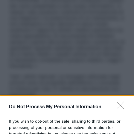
ATTENZIONE: Le informazioni contenute in questo
sito sono presentate a solo scopo informativo, in
nessun caso possono costituire la formulazione di
una diagnosi o la prescrizione di un trattamento, e
non intendono e non devono in alcun modo
sostituire il rapporto diretto medico-paziente o la
visita specialistica. Si raccomanda di chiedere
sempre il parere del proprio medico curante e/o di
specialisti riguardo qualsiasi indicazione riportata.
Se si hanno dubbi o quesiti sull’uso di un farmaco
è necessario contattare il proprio medico. Leggi il
Disclaimer »
Tutti i diritti riservati. Le immagini utilizzate negli
articoli sono di proprietà dell’editore o concesse
in licenza per l’uso. È vietata la riproduzione non
autorizzata.
Do Not Process My Personal Information
Informativa
If you wish to opt-out of the sale, sharing to third parties, or
Privacy Policy
processing of your personal or sensitive information for
Cookie Policy
targeted advertising by us, please use the below opt-out