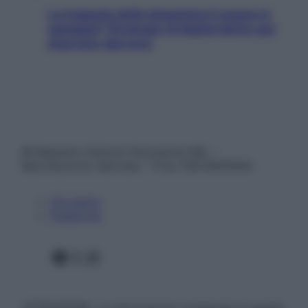
La trappola della dopamina ti segue in
spiaggia? Strategie di digital detox per
staccare davvero
© Belpietro Edizioni Periodiche SRL –
Riproduzione riservata – P.Iva 13673600964
Chi siamo
Pubblicità
Facebook
X
Instagram