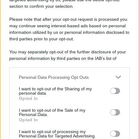
Note Legali
section to confirm your selection.
Preferenze Privacy
Please note that after your opt-out request is processed you
may continue seeing interest-based ads based on personal
information utilized by us or personal information disclosed to
third parties prior to your opt-out.
You may separately opt-out of the further disclosure of your
personal information by third parties on the IAB’s list of
downstream participants.
Personal Data Processing Opt Outs
This information may also be disclosed by us to third parties
on the IAB’s List of Downstream Participants that may further
I want to opt-out of the Sharing of my
disclose it to other third parties.
personal data.
Opted In
Please note that this website/app uses one or more Google
services and may gather and store information including but
I want to opt-out of the Sale of my
Personal Data.
not limited to your visit or usage behaviour. You may click to
Opted In
grant or deny consent to Google and its third-party tags to
use your data for below specified purposes in below Google
I want to opt-out of processing my
consent section.
Personal Data for Targeted Advertising.