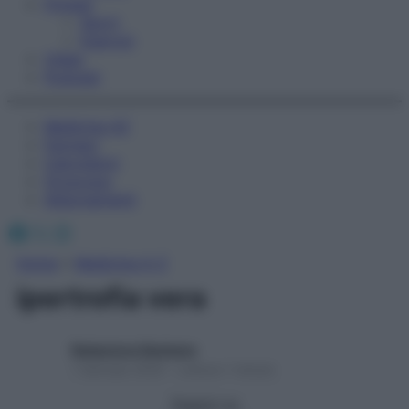
Fitness
Sport
Esercizi
Video
Podcast
Medicina AZ
Farmaci
Calcolatori
Oroscopo
Abbonamenti
Facebook
X
Instagram
Home
»
Medicina A-Z
ipertrofia vera
Redazione Starbene
1 Gennaio 2025 – Lettura 1 minuto
Seguici su