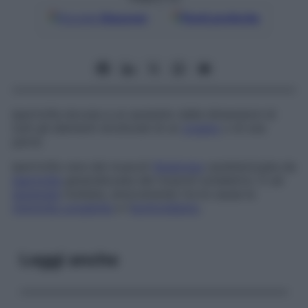
Google
Discover
Fonti preferite
Ipertrofia dovuta a un aumento delle dimensioni di
tutti gli elementi strutturali di un
organo
o di una
parte.
Ipertrofia vera dei muscoli
Sindrome
caratterizzata da
ipertrofia
generalizzata dei muscoli scheletrici. È ad
eziologia
multipla, annoverando tra le cause la
miotonia congenita
e l’
ipotiroidismo
.
Leggi anche