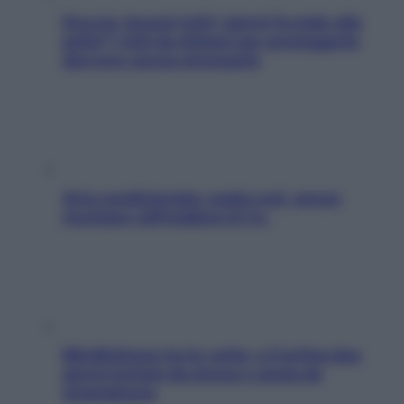
Doccia, lavarsi tutti i giorni fa male alla
pelle? I miti da sfatare per proteggerla
davvero senza stressarla
Aria condizionata: usala così, senza
rischiare raffreddore & Co.
Mindfulness tra le vette: a Cortina due
giorni lontani da stress e ansia da
smartphone