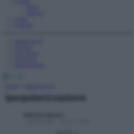
Fitness
Sport
Esercizi
Video
Podcast
Medicina AZ
Farmaci
Calcolatori
Oroscopo
Abbonamenti
Facebook
X
Instagram
Home
»
Medicina A-Z
iperpolarizzazione
Redazione Starbene
1 Gennaio 2025 – Lettura 1 minuto
Seguici su