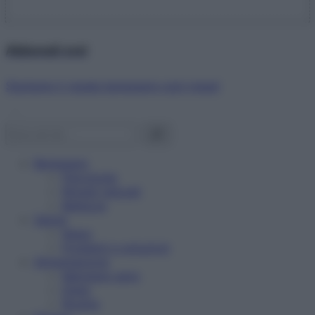
Abbonati ora!
Starbene ti regala benessere ogni mese!
Benessere
Psicologia
Rimedi naturali
Bellezza
Salute
News
Problemi e soluzioni
Alimentazione
Mangiare sano
Diete
Ricette