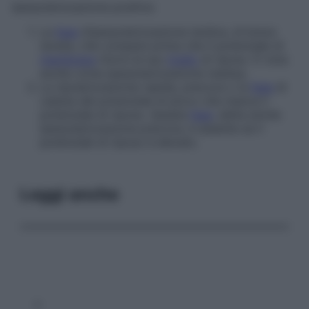
Iperpolarizzazione positiva
La
fase
d’iperpolarizzazione tardiva, di breve
durata, che compare prima che il potenziale di
membrana
ritorni al suo
livello
di riposo. È nota
anche come
iperpolarizzazione residua
.
La ripolarizzazione rapida, precoce o la
fase
di
caduta del potenziale di picco che manca il
potenziale di riposo. Questa
fase
, detta anche
iperpolarizzazione precoce
, è assente se il
potenziale di riposo è elevato.
Leggi anche