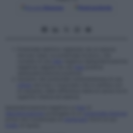
Google
Discover
Fonti preferite
Potenziale elettrico registrato da un assone
nervoso dopo un potenziale di picco, che
consiste di una
fase
negativa (iperpolarizzazione
negativa) seguita da una
fase
positiva
(iperpolarizzazione positiva).
Aumento del potenziale transmembrana di una
cellula
nervosa o muscolare che si verifica con
un aumento della differenza netta di carica tra le
superfici interna ed esterna.
Iperpolarizzazione negativa
La
fase
di
depolarizzazione
prolungata di un
potenziale d’azione
prima che il potenziale di
membrana
ritorni al suo
livello
di riposo.