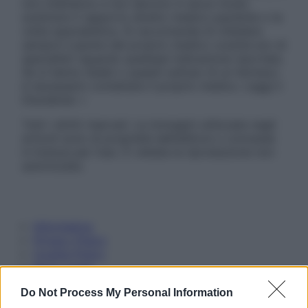
non intendono e non devono in alcun modo
sostituire il rapporto diretto medico-paziente o la
visita specialistica. Si raccomanda di chiedere
sempre il parere del proprio medico curante e/o di
specialisti riguardo qualsiasi indicazione riportata.
Se si hanno dubbi o quesiti sull’uso di un farmaco
è necessario contattare il proprio medico. Leggi il
Disclaimer »
Tutti i diritti riservati. Le immagini utilizzate negli
articoli sono di proprietà dell’editore o concesse
in licenza per l’uso. È vietata la riproduzione non
autorizzata.
Informativa
Privacy Policy
Cookie Policy
Note Legali
Preferenze Privacy
Do Not Process My Personal Information