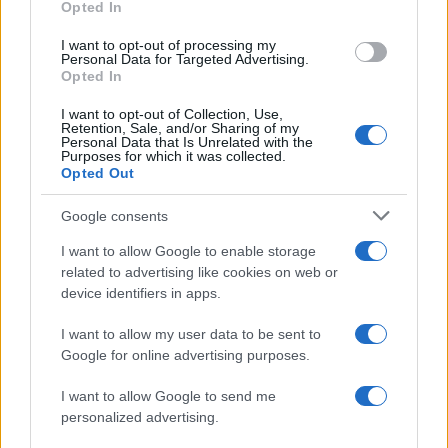
Opted In
grant or deny consent to Google and its third-party tags to
use your data for below specified purposes in below Google
I want to opt-out of processing my
consent section.
Personal Data for Targeted Advertising.
Opted In
I want to opt-out of Collection, Use,
Retention, Sale, and/or Sharing of my
Personal Data that Is Unrelated with the
Purposes for which it was collected.
Opted Out
Google consents
I want to allow Google to enable storage
related to advertising like cookies on web or
device identifiers in apps.
I want to allow my user data to be sent to
Google for online advertising purposes.
I want to allow Google to send me
personalized advertising.