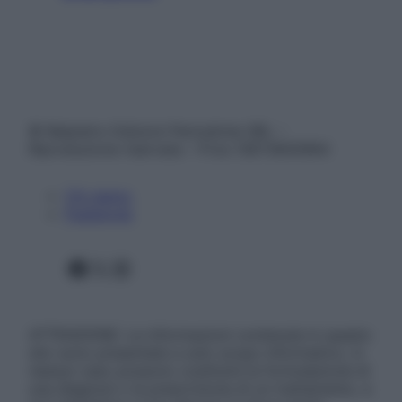
© Belpietro Edizioni Periodiche SRL –
Riproduzione riservata – P.Iva 13673600964
Chi siamo
Pubblicità
Facebook
X
Instagram
ATTENZIONE: Le informazioni contenute in questo
sito sono presentate a solo scopo informativo, in
nessun caso possono costituire la formulazione di
una diagnosi o la prescrizione di un trattamento, e