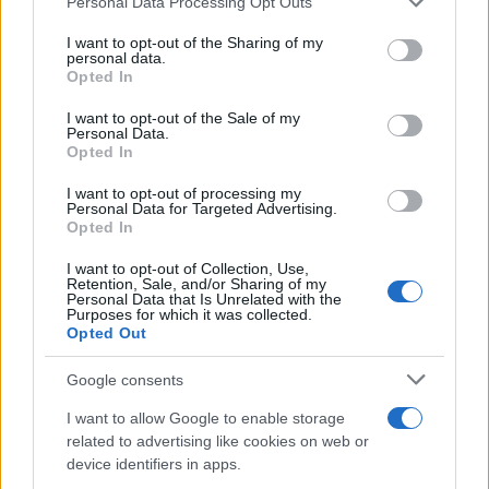
Personal Data Processing Opt Outs
This information may also be disclosed by us to third parties
on the IAB’s List of Downstream Participants that may further
I want to opt-out of the Sharing of my
disclose it to other third parties.
personal data.
Opted In
Please note that this website/app uses one or more Google
services and may gather and store information including but
I want to opt-out of the Sale of my
Personal Data.
not limited to your visit or usage behaviour. You may click to
Opted In
grant or deny consent to Google and its third-party tags to
use your data for below specified purposes in below Google
I want to opt-out of processing my
consent section.
Personal Data for Targeted Advertising.
Opted In
I want to opt-out of Collection, Use,
Retention, Sale, and/or Sharing of my
Personal Data that Is Unrelated with the
Purposes for which it was collected.
Opted Out
Google consents
I want to allow Google to enable storage
related to advertising like cookies on web or
device identifiers in apps.