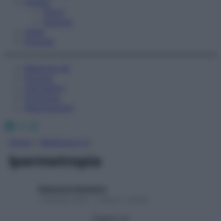
Fitness
Sport
Esercizi
Video
Podcast
Medicina AZ
Farmaci
Calcolatori
Oroscopo
Abbonamenti
Facebook
X
Instagram
Home
»
Medicina A-Z
Ipermetropia
Redazione Starbene
1 Gennaio 2025 – Lettura 1 minuto
Seguici su