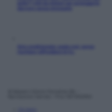
pelle? I miti da sfatare per proteggerla
davvero senza stressarla
Aria condizionata: usala così, senza
rischiare raffreddore & Co.
© Belpietro Edizioni Periodiche SRL –
Riproduzione riservata – P.Iva 13673600964
Chi siamo