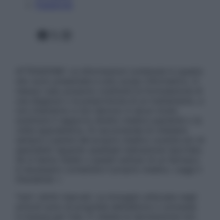
Pubblicità
Facebook
X
Instagram
ATTENZIONE: Le informazioni contenute in questo
sito sono presentate a solo scopo informativo, in
nessun caso possono costituire la formulazione di
una diagnosi o la prescrizione di un trattamento, e
non intendono e non devono in alcun modo
sostituire il rapporto diretto medico-paziente o la
visita specialistica. Si raccomanda di chiedere
sempre il parere del proprio medico curante e/o di
specialisti riguardo qualsiasi indicazione riportata.
Se si hanno dubbi o quesiti sull’uso di un farmaco
è necessario contattare il proprio medico. Leggi il
Disclaimer »
Tutti i diritti riservati. Le immagini utilizzate negli
articoli sono di proprietà dell’editore o concesse
in licenza per l’uso. È vietata la riproduzione non