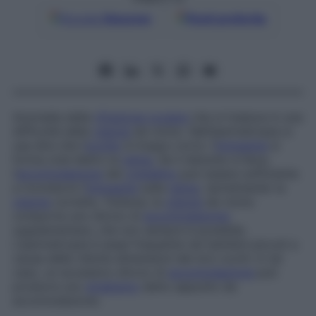
Google
Discover
Fonti preferite
Anomalia della
rifrazione oculare
che si traduce in una
difficoltà della
visione
da vicino. Nell’ipermetropia si
usa dire che l’
occhio
è
troppo corto
: l’
immagine
si
forma cioè dietro la
retina
. Se il disturbo è lieve,
l’
accomodazione
del
cristallino
può essere sufficiente
a ricondurre l’
immagine
sulla
retina
, ripristinando la
visione
corretta. Tuttavia, la
visione
da vicino
comporta uno sforzo di
accomodazione
supplementare, che non sempre è possibile.
L’ipermetropia è assai frequente nei bambini piccoli a
causa delle ridotte dimensioni dei loro occhi: in tal
caso, un eccessivo sforzo di
accomodazione
può
produrre uno
strabismo
detto appunto
da
accomodazione
.