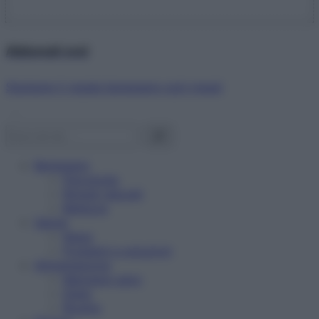
Abbonati ora!
Starbene ti regala benessere ogni mese!
Benessere
Psicologia
Rimedi naturali
Bellezza
Salute
News
Problemi e soluzioni
Alimentazione
Mangiare sano
Diete
Ricette