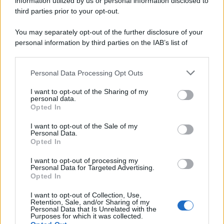
information utilized by us or personal information disclosed to
third parties prior to your opt-out.
You may separately opt-out of the further disclosure of your
personal information by third parties on the IAB’s list of
downstream participants.
Personal Data Processing Opt Outs
This information may also be disclosed by us to third parties
on the IAB’s List of Downstream Participants that may further
I want to opt-out of the Sharing of my
disclose it to other third parties.
personal data.
Opted In
Please note that this website/app uses one or more Google
services and may gather and store information including but
I want to opt-out of the Sale of my
Personal Data.
not limited to your visit or usage behaviour. You may click to
Opted In
grant or deny consent to Google and its third-party tags to
use your data for below specified purposes in below Google
I want to opt-out of processing my
consent section.
Personal Data for Targeted Advertising.
Opted In
I want to opt-out of Collection, Use,
Retention, Sale, and/or Sharing of my
Personal Data that Is Unrelated with the
Purposes for which it was collected.