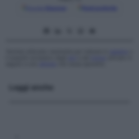
Google
Discover
Fonti preferite
Termine utilizzato raramente per indicare lo
spasmo
o
il sussulto eccessivo degli
arti
e del
tronco
attivato in
seguito a uno
stimolo
che causa spavento.
Leggi anche