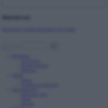
Abbonati ora!
Starbene ti regala benessere ogni mese!
Benessere
Psicologia
Rimedi naturali
Bellezza
Salute
News
Problemi e soluzioni
Alimentazione
Mangiare sano
Diete
Ricette