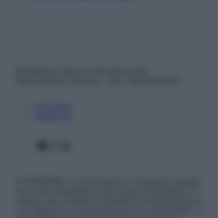
© Belpietro Edizioni Periodiche SRL –
Riproduzione riservata – P.Iva 13673600964
Chi siamo
Pubblicità
Facebook
X
Instagram
ATTENZIONE: Le informazioni contenute in questo
sito sono presentate a solo scopo informativo, in
nessun caso possono costituire la formulazione di
una diagnosi o la prescrizione di un trattamento, e