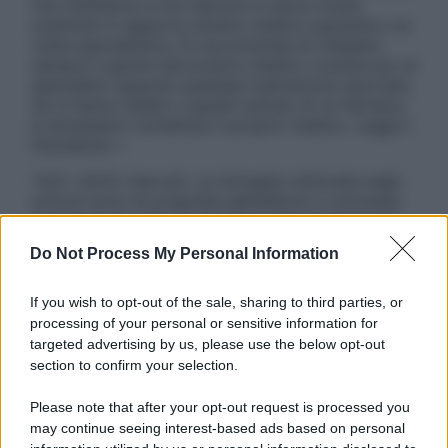
non intendono e non devono in alcun modo
sostituire il rapporto diretto medico-paziente o la
visita specialistica. Si raccomanda di chiedere
sempre il parere del proprio medico curante e/o di
specialisti riguardo qualsiasi indicazione riportata.
Se si hanno dubbi o quesiti sull’uso di un farmaco
è necessario contattare il proprio medico. Leggi il
Disclaimer »
Tutti i diritti riservati. Le immagini utilizzate negli
articoli sono di proprietà dell’editore o concesse
in licenza per l’uso. È vietata la riproduzione non
autorizzata.
Do Not Process My Personal Information
If you wish to opt-out of the sale, sharing to third parties, or
processing of your personal or sensitive information for
Informativa
targeted advertising by us, please use the below opt-out
Privacy Policy
section to confirm your selection.
Cookie Policy
Note Legali
Please note that after your opt-out request is processed you
Preferenze Privacy
may continue seeing interest-based ads based on personal