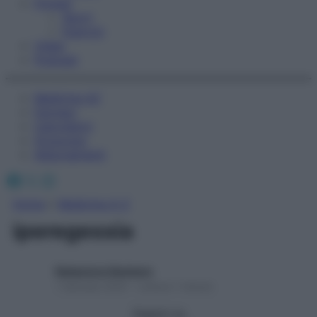
Fitness
Sport
Esercizi
Video
Podcast
Medicina AZ
Farmaci
Calcolatori
Oroscopo
Abbonamenti
Facebook
X
Instagram
Home
»
Medicina A-Z
iperegessia
Redazione Starbene
1 Gennaio 2025 – Lettura 1 minuto
Seguici su