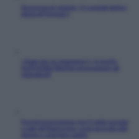
Sicurezza al volante: i 5 consigli dell’ex
pilota di Formula 1
«Oggi che se magnamo?»: 4 ricette
facili di Max Mariola senza pesare gli
ingredienti
Perché la pressione con il caldo scende
e sale all’improvviso: cosa succede alle
donne e cosa fare subito