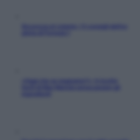
Sicurezza al volante: i 5 consigli dell’ex
pilota di Formula 1
«Oggi che se magnamo?»: 4 ricette
facili di Max Mariola senza pesare gli
ingredienti