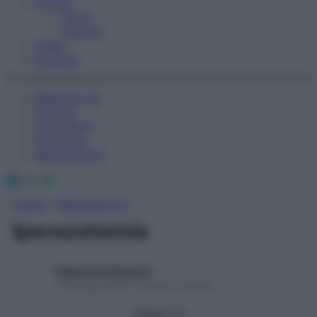
Fitness
Sport
Esercizi
Video
Podcast
Medicina AZ
Farmaci
Calcolatori
Oroscopo
Abbonamenti
Facebook
X
Instagram
Home
»
Medicina A-Z
Iperazotemia
Redazione Starbene
1 Gennaio 2025 – Lettura 1 minuto
Seguici su