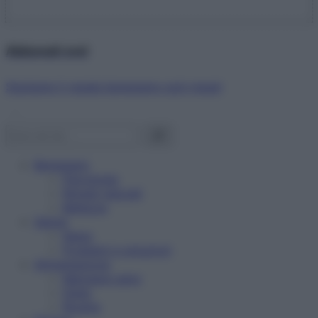
Abbonati ora!
Starbene ti regala benessere ogni mese!
Benessere
Psicologia
Rimedi naturali
Bellezza
Salute
News
Problemi e soluzioni
Alimentazione
Mangiare sano
Diete
Ricette