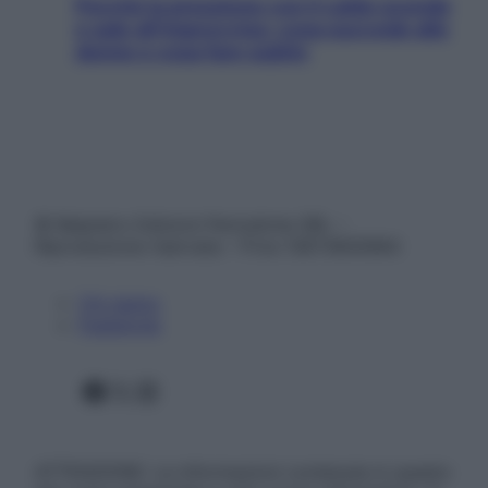
Perché la pressione con il caldo scende
e sale all’improvviso: cosa succede alle
donne e cosa fare subito
© Belpietro Edizioni Periodiche SRL –
Riproduzione riservata – P.Iva 13673600964
Chi siamo
Pubblicità
Facebook
X
Instagram
ATTENZIONE: Le informazioni contenute in questo