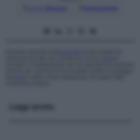
Google
Discover
Fonti preferite
Aumento anomalo dell’
azotemia
(livelli ematici di
sostanze azotate non proteiche, tra cui l’
urea
).Il
concetto di iperazotemia non ha applicazioni pratiche
perché, per valutare la funzionalità renale, il dosaggio
dell’
urea
è stato ormai soppiantato da quello della
creatinina ematica.
Leggi anche