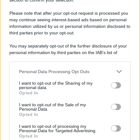
Note Legali
section to confirm your selection.
Preferenze Privacy
Please note that after your opt-out request is processed you
may continue seeing interest-based ads based on personal
information utilized by us or personal information disclosed to
third parties prior to your opt-out.
You may separately opt-out of the further disclosure of your
personal information by third parties on the IAB’s list of
downstream participants.
Personal Data Processing Opt Outs
This information may also be disclosed by us to third parties
on the IAB’s List of Downstream Participants that may further
I want to opt-out of the Sharing of my
disclose it to other third parties.
personal data.
Opted In
Please note that this website/app uses one or more Google
services and may gather and store information including but
I want to opt-out of the Sale of my
Personal Data.
not limited to your visit or usage behaviour. You may click to
Opted In
grant or deny consent to Google and its third-party tags to
use your data for below specified purposes in below Google
I want to opt-out of processing my
consent section.
Personal Data for Targeted Advertising.
Opted In