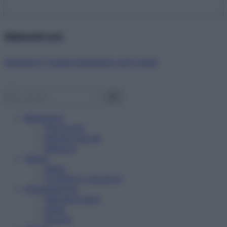
Abbonati ora!
Starbene ti regala benessere ogni mese!
Benessere
Psicologia
Rimedi naturali
Bellezza
Salute
News
Problemi e soluzioni
Alimentazione
Mangiare sano
Diete
Ricette