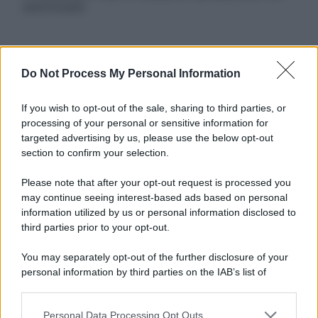
autorizzata.
Informativa
Do Not Process My Personal Information
Privacy Policy
Cookie Policy
If you wish to opt-out of the sale, sharing to third parties, or
Note Legali
processing of your personal or sensitive information for
Preferenze Privacy
targeted advertising by us, please use the below opt-out
section to confirm your selection.
Please note that after your opt-out request is processed you
may continue seeing interest-based ads based on personal
information utilized by us or personal information disclosed to
third parties prior to your opt-out.
You may separately opt-out of the further disclosure of your
personal information by third parties on the IAB’s list of
downstream participants.
Personal Data Processing Opt Outs
This information may also be disclosed by us to third parties