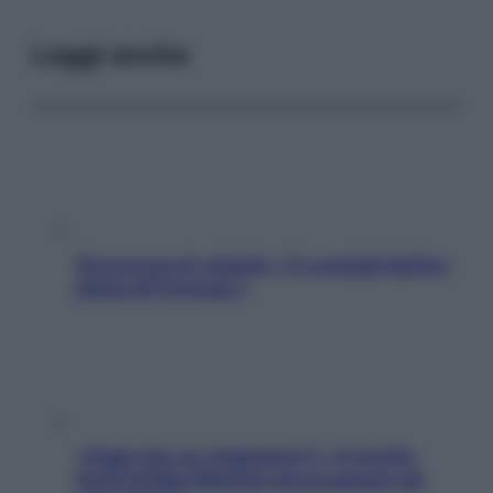
Leggi anche
Sicurezza al volante: i 5 consigli dell’ex
pilota di Formula 1
«Oggi che se magnamo?»: 4 ricette
facili di Max Mariola senza pesare gli