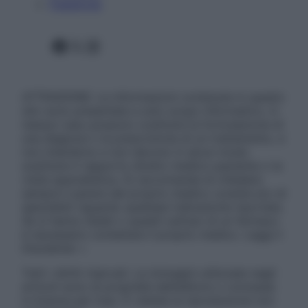
Pubblicità
Facebook
X
Instagram
ATTENZIONE: Le informazioni contenute in questo
sito sono presentate a solo scopo informativo, in
nessun caso possono costituire la formulazione di
una diagnosi o la prescrizione di un trattamento, e
non intendono e non devono in alcun modo
sostituire il rapporto diretto medico-paziente o la
visita specialistica. Si raccomanda di chiedere
sempre il parere del proprio medico curante e/o di
specialisti riguardo qualsiasi indicazione riportata.
Se si hanno dubbi o quesiti sull’uso di un farmaco
è necessario contattare il proprio medico. Leggi il
Disclaimer »
Tutti i diritti riservati. Le immagini utilizzate negli
articoli sono di proprietà dell’editore o concesse
in licenza per l’uso. È vietata la riproduzione non