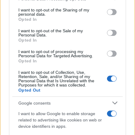
on the IAB’s List of Downstream Participants that may further
I want to opt-out of the Sharing of my
disclose it to other third parties.
personal data.
Opted In
Please note that this website/app uses one or more Google
services and may gather and store information including but
I want to opt-out of the Sale of my
Personal Data.
not limited to your visit or usage behaviour. You may click to
Opted In
grant or deny consent to Google and its third-party tags to
use your data for below specified purposes in below Google
I want to opt-out of processing my
consent section.
Personal Data for Targeted Advertising.
Opted In
I want to opt-out of Collection, Use,
Retention, Sale, and/or Sharing of my
Personal Data that Is Unrelated with the
Purposes for which it was collected.
Opted Out
Google consents
I want to allow Google to enable storage
related to advertising like cookies on web or
device identifiers in apps.