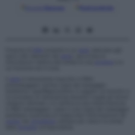
Google
Discover
Fonti preferite
Frazione di
DNA
presente in un
gene
, alternata agli
esoni (altri elementi del
gene
), sprovvista di
informazioni relative alla sintesi di una
proteina
e la
cui funzione non è nota.
Il
gene
è interamente trascritto in RNA-
premessaggero (prima copia del messaggio
ereditario): quest&apos;ultimo in seguito va incontro a
un processo di maturazione durante il quale gli introni
vengono eliminati, e si verifica la sua trasformazione
in RNA-messaggero, ossia in una copia del messaggio
ereditario incaricata di trasportare l’informazione nel
nucleo
del
citoplasma
cellulare per indurvi la sintesi
della
proteina
corrispondente.