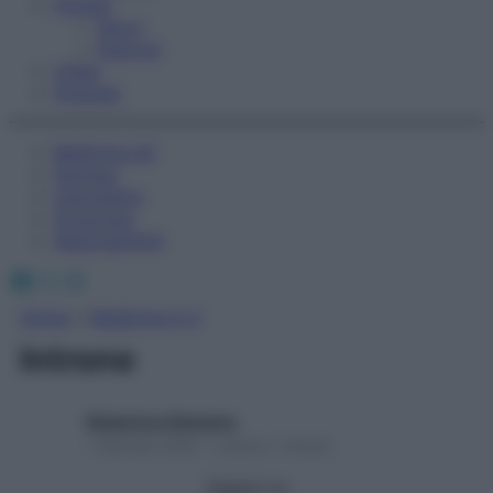
Fitness
Sport
Esercizi
Video
Podcast
Medicina AZ
Farmaci
Calcolatori
Oroscopo
Abbonamenti
Facebook
X
Instagram
Home
»
Medicina A-Z
Introne
Redazione Starbene
1 Gennaio 2025 – Lettura 1 minuto
Seguici su