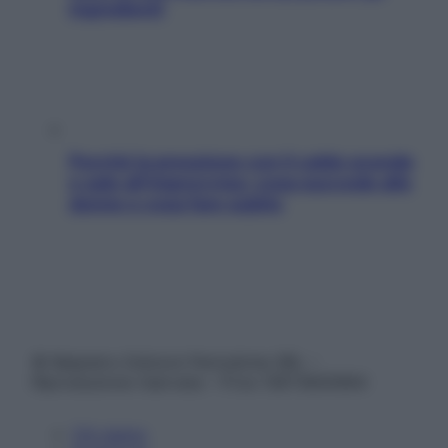
ingredienti
Perché la pressione con il caldo scende
e sale all’improvviso: cosa succede alle
donne e cosa fare subito
© Belpietro Edizioni Periodiche SRL –
Riproduzione riservata – P.Iva 13673600964
Chi siamo