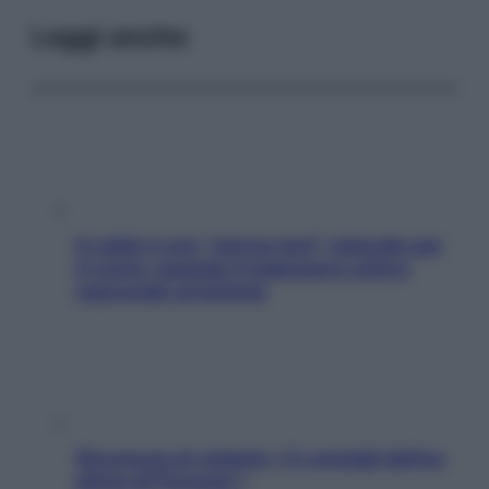
Leggi anche
Il caldo è uno “stress test” naturale per
il cuore: quando il malessere estivo
nasconde un’aritmia
Sicurezza al volante: i 5 consigli dell’ex
pilota di Formula 1