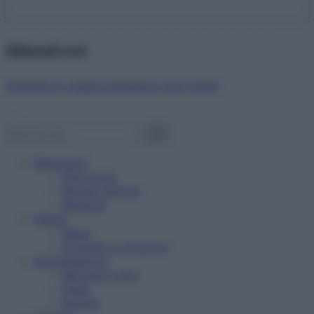
Abbonati ora!
Starbene ti regala benessere ogni mese!
Benessere
Psicologia
Rimedi naturali
Bellezza
Salute
News
Problemi e soluzioni
Alimentazione
Mangiare sano
Diete
Ricette