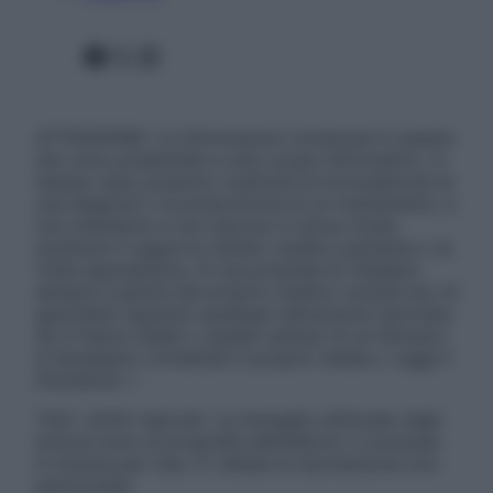
Facebook
X
Instagram
ATTENZIONE: Le informazioni contenute in questo
sito sono presentate a solo scopo informativo, in
nessun caso possono costituire la formulazione di
una diagnosi o la prescrizione di un trattamento, e
non intendono e non devono in alcun modo
sostituire il rapporto diretto medico-paziente o la
visita specialistica. Si raccomanda di chiedere
sempre il parere del proprio medico curante e/o di
specialisti riguardo qualsiasi indicazione riportata.
Se si hanno dubbi o quesiti sull’uso di un farmaco
è necessario contattare il proprio medico. Leggi il
Disclaimer »
Tutti i diritti riservati. Le immagini utilizzate negli
articoli sono di proprietà dell’editore o concesse
in licenza per l’uso. È vietata la riproduzione non
autorizzata.