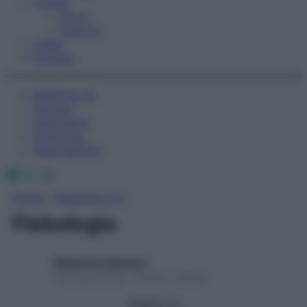
Fitness
Sport
Esercizi
Video
Podcast
Medicina AZ
Farmaci
Calcolatori
Oroscopo
Abbonamenti
Facebook
X
Instagram
Home
»
Medicina A-Z
Flebologia
Redazione Starbene
1 Gennaio 2025 – Lettura 1 minuto
Seguici su