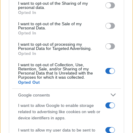
I want to opt-out of the Sharing of my
disclose it to other third parties.
personal data.
Opted In
Please note that this website/app uses one or more Google
services and may gather and store information including but
I want to opt-out of the Sale of my
Personal Data.
not limited to your visit or usage behaviour. You may click to
Opted In
grant or deny consent to Google and its third-party tags to
use your data for below specified purposes in below Google
I want to opt-out of processing my
consent section.
Personal Data for Targeted Advertising.
Opted In
I want to opt-out of Collection, Use,
Retention, Sale, and/or Sharing of my
Personal Data that Is Unrelated with the
Purposes for which it was collected.
Opted Out
Google consents
I want to allow Google to enable storage
related to advertising like cookies on web or
device identifiers in apps.
I want to allow my user data to be sent to