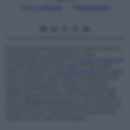
Google
Discover
Fonti preferite
Branca della medicina che studia il sistema venoso e
le sue patologie. La flebologia si occupa
principalmente dei fenomeni di
trombosi
(
formazione
di coaguli all’interno di una
vena
) all’origine della
flebite, e del rischio di
embolia polmonare
che questa
comporta (ambito delle malattie tromboemboliche).
Inoltre studia le possibili sequele di una flebite
(
malattia
postflebitica) e i fenomeni di distensione
venosa rappresentati dalle varici. Meno gravi delle
flebiti e dell’
embolia polmonare
, le varici arrecano un
notevole fastidio funzionale, in quanto l’insufficienza
venosa può essere responsabile di problemi trofici
(
edema
cronico,
ulcera
dalla
gamba
).