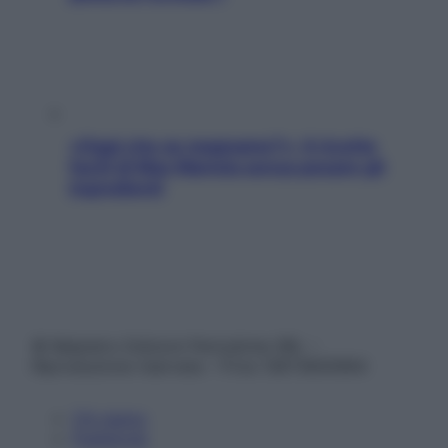
«Oggi che se magnamo?»: 4 ricette
facili di Max Mariola senza pesare gli
ingredienti
© Belpietro Edizioni Periodiche SRL –
Riproduzione riservata – P.Iva 13673600964
Chi siamo
Pubblicità