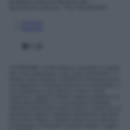
© Belpietro Edizioni Periodiche SRL –
Riproduzione riservata – P.Iva 13673600964
Chi siamo
Pubblicità
Facebook
X
Instagram
ATTENZIONE: Le informazioni contenute in questo
sito sono presentate a solo scopo informativo, in
nessun caso possono costituire la formulazione di
una diagnosi o la prescrizione di un trattamento, e
non intendono e non devono in alcun modo
sostituire il rapporto diretto medico-paziente o la
visita specialistica. Si raccomanda di chiedere
sempre il parere del proprio medico curante e/o di
specialisti riguardo qualsiasi indicazione riportata.
Se si hanno dubbi o quesiti sull’uso di un farmaco
è necessario contattare il proprio medico. Leggi il