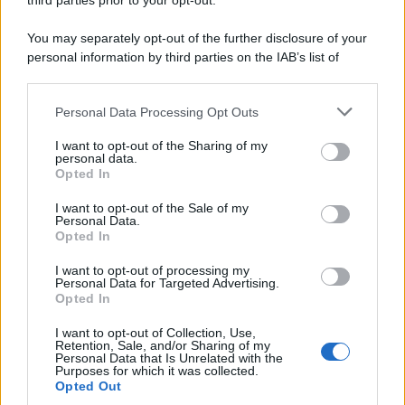
third parties prior to your opt-out.
You may separately opt-out of the further disclosure of your
personal information by third parties on the IAB’s list of
downstream participants.
Personal Data Processing Opt Outs
This information may also be disclosed by us to third parties
on the IAB’s List of Downstream Participants that may further
I want to opt-out of the Sharing of my
disclose it to other third parties.
personal data.
Opted In
Please note that this website/app uses one or more Google
services and may gather and store information including but
I want to opt-out of the Sale of my
Personal Data.
not limited to your visit or usage behaviour. You may click to
Opted In
grant or deny consent to Google and its third-party tags to
use your data for below specified purposes in below Google
I want to opt-out of processing my
consent section.
Personal Data for Targeted Advertising.
Opted In
I want to opt-out of Collection, Use,
Retention, Sale, and/or Sharing of my
Personal Data that Is Unrelated with the
Purposes for which it was collected.
Opted Out