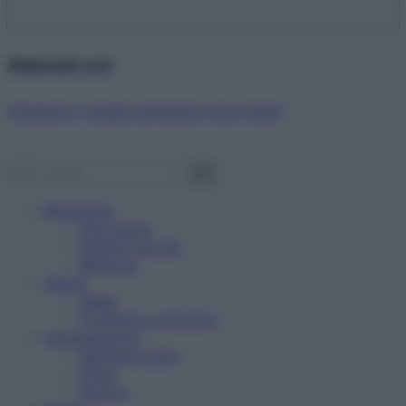
Abbonati ora!
Starbene ti regala benessere ogni mese!
Benessere
Psicologia
Rimedi naturali
Bellezza
Salute
News
Problemi e soluzioni
Alimentazione
Mangiare sano
Diete
Ricette