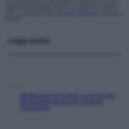
Gli individui che ne sono affetti presentano, di solito,
un’altezza lievemente inferiore a quella dei familiari
sani. Le anomalie della
colonna vertebrale
sono lievi o
assenti.
Leggi anche
Mindfulness tra le vette: a Cortina due
giorni lontani da stress e ansia da
smartphone