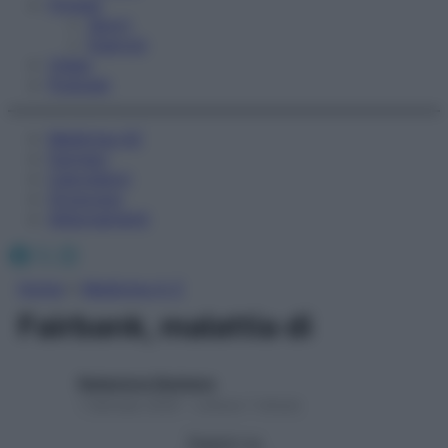
Fitness
Sport
Esercizi
Video
Podcast
Medicina AZ
Farmaci
Calcolatori
Oroscopo
Abbonamenti
Facebook
X
Instagram
Home
»
Medicina A-Z
Fairbank, malattia di
Redazione Starbene
1 Gennaio 2025 – Lettura 1 minuto
Seguici su