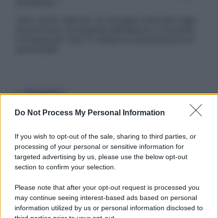
Disclaimer »
Tutti i diritti riservati. Le immagini utilizzate negli
articoli sono di proprietà dell’editore o concesse
in licenza per l’uso. È vietata la riproduzione non
autorizzata.
Informativa
Privacy Policy
Cookie Policy
Do Not Process My Personal Information
Note Legali
Preferenze Privacy
If you wish to opt-out of the sale, sharing to third parties, or
processing of your personal or sensitive information for
targeted advertising by us, please use the below opt-out
section to confirm your selection.
Please note that after your opt-out request is processed you
may continue seeing interest-based ads based on personal
information utilized by us or personal information disclosed to