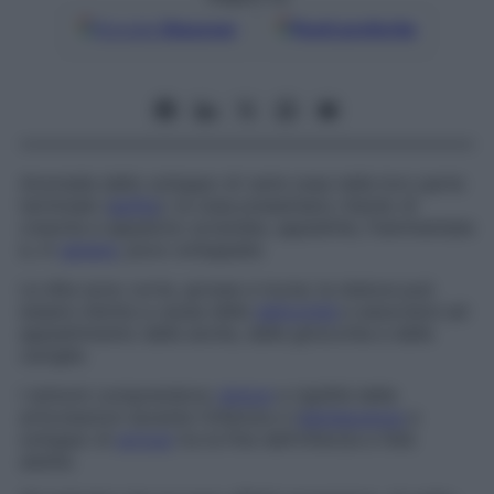
Google
Discover
Fonti preferite
Anomalia dello sviluppo di varie ossa nella loro parte
terminale (
epifisi
); le ossa presentano ritardo di
crescita e appaiono screziate, appiattite, frammentate
e, in
genere
, poco sviluppate.
Le dita sono corte, grosse e tozze; la statura può
essere ridotta a causa delle
deformità
e associarsi ad
appiattimento delle anche, delle ginocchia e delle
caviglie.
I sintomi comprendono
dolore
e rigidità delle
articolazioni durante l’infanzia e l’
adolescenza
e
sviluppo di
artrosi
tra la fine dell’infanzia e l’età
adulta.