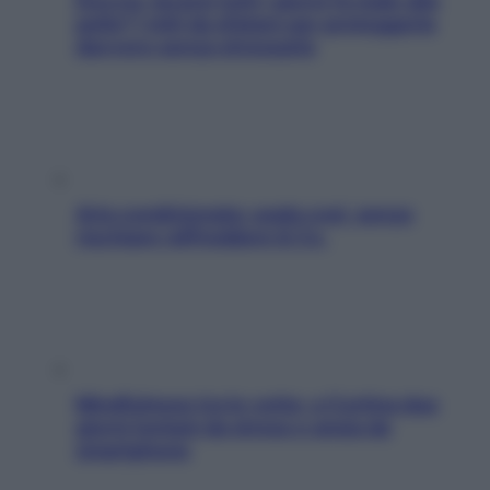
Doccia, lavarsi tutti i giorni fa male alla
pelle? I miti da sfatare per proteggerla
davvero senza stressarla
Aria condizionata: usala così, senza
rischiare raffreddore & Co.
Mindfulness tra le vette: a Cortina due
giorni lontani da stress e ansia da
smartphone