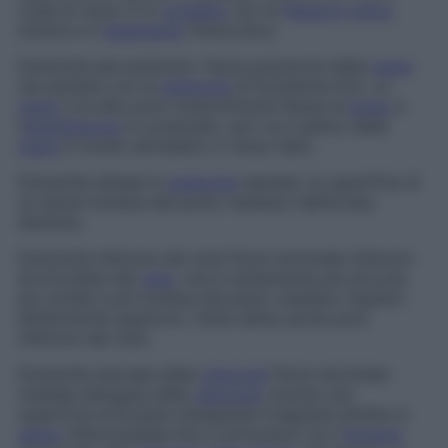
coda di milza
. È in
contatto
con la
flessura
colica
sinistra e il
legamento
frenocolico.
Estremità del poliziotto
Tipica posizione della
mano
nei pazienti con la
sindrome
di Duchenne-Erb. La
mano
e le dita sono notevolmente flesse al
polso
e
l’
avambraccio
è rovesciato, per cui il palmo della
mano
è rivolto all’indietro e verso l’alto.
Estremità distale
In
anatomia
dentale, la superficie di
un dente lontana dal punto mediano dell’arcata
dentaria.
Estremità inferiore del rene
Parte terminale inferiore
arrotondata del
rene
, che è solitamente più piccola,
più sottile e più lontana dal piano mediano rispetto
all’estremità superiore. Viene detta anche
polo
inferiore del rene
.
Estremità sternale della
clavicola
Parte terminale
mediale allargata della
clavicola
, avente una
superficie articolare triangolare irregolare diretta in
senso
inferomediale fino a articolarsi con l’
incisura