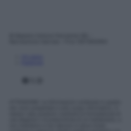
© Belpietro Edizioni Periodiche SRL –
Riproduzione riservata – P.Iva 13673600964
Chi siamo
Pubblicità
Facebook
X
Instagram
ATTENZIONE: Le informazioni contenute in questo
sito sono presentate a solo scopo informativo, in
nessun caso possono costituire la formulazione di
una diagnosi o la prescrizione di un trattamento, e
non intendono e non devono in alcun modo