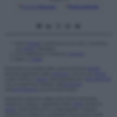
Google
Discover
Fonti preferite
Parte
distale
o periferica di un arto o struttura
od
organo
allungato.
Arto superiore o inferiore;
membro
.
Mano o
piede
.
Estremità acromiale della clavicola
Parte
distale
laterale appiattita della
clavicola
, che ha una
faccia
ovale diretta in
senso
inferolaterale per l’
articolazione
con la superficie mediale dell’
acromion
nell’
articolazione
acromioclavicolare.
Estremità anteriore della milza
Parte terminale,
anteriore, ampia e appiattita della
milza
diretta in
senso
anteroinferiore e congiungente i margini
superiore e inferiore, in passato nota anche come