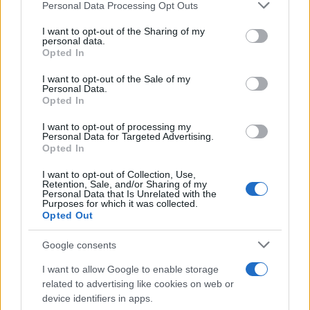
Personal Data Processing Opt Outs
This information may also be disclosed by us to third parties
on the IAB’s List of Downstream Participants that may further
I want to opt-out of the Sharing of my
disclose it to other third parties.
personal data.
Opted In
Please note that this website/app uses one or more Google
services and may gather and store information including but
I want to opt-out of the Sale of my
Personal Data.
not limited to your visit or usage behaviour. You may click to
Opted In
grant or deny consent to Google and its third-party tags to
use your data for below specified purposes in below Google
I want to opt-out of processing my
consent section.
Personal Data for Targeted Advertising.
Opted In
I want to opt-out of Collection, Use,
Retention, Sale, and/or Sharing of my
Personal Data that Is Unrelated with the
Purposes for which it was collected.
Opted Out
Google consents
I want to allow Google to enable storage
related to advertising like cookies on web or
device identifiers in apps.