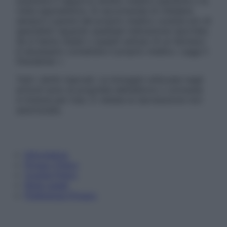
sostituire il rapporto diretto medico-paziente o la
visita specialistica. Si raccomanda di chiedere
sempre il parere del proprio medico curante e/o di
specialisti riguardo qualsiasi indicazione riportata.
Se si hanno dubbi o quesiti sull’uso di un farmaco
è necessario contattare il proprio medico. Leggi il
Disclaimer »
Tutti i diritti riservati. Le immagini utilizzate negli
articoli sono di proprietà dell’editore o concesse
in licenza per l’uso. È vietata la riproduzione non
autorizzata.
Informativa
Privacy Policy
Cookie Policy
Note Legali
Preferenze Privacy