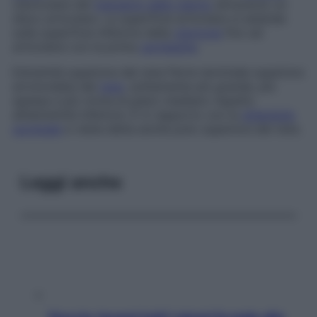
clavicolare del
manubrio dello sterno
attraverso un
disco articolare. La superficie articolare si estende
sulla superficie inferiore della
clavicola
fino ad
articolarsi con la prima
cartilagine
.
Estremità superiore del rene
Parte terminale superiore
arrotondata del
rene
, solitamente più grande, più
spessa e più vicina al piano mediano rispetto
all’estremità inferiore. È in rapporto con la
ghiandola
surrenale
e viene detta anche
polo superiore del rene
.
Leggi anche