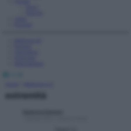
Fitness
Sport
Esercizi
Video
Podcast
Medicina AZ
Farmaci
Calcolatori
Oroscopo
Abbonamenti
Facebook
X
Instagram
Home
»
Medicina A-Z
estremità
Redazione Starbene
1 Gennaio 2025 – Lettura 2 minuti
Seguici su