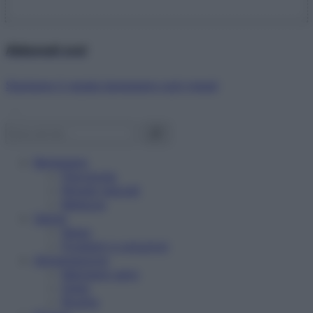
Abbonati ora!
Starbene ti regala benessere ogni mese!
Benessere
Psicologia
Rimedi naturali
Bellezza
Salute
News
Problemi e soluzioni
Alimentazione
Mangiare sano
Diete
Ricette