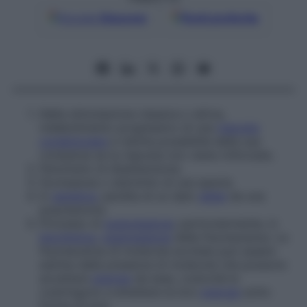
Google
Discover
Fonti preferite
Nella stimolazione classica o attiva,
indebolimento progressivo di una
risposta
condizionata
e ridotta possibilità della sua
comparsa se la risposta non viene rinforzata.
Fenomeno di disattenzione.
Scomparsa o sterminio di una specie.
In
genetica
, perdita di un dato
allele
da una
popolazione.
Processo di
soppressione
; particolarmente, in
biochimica
,
soppressione
della fluorescenza. La
fluorescenza di molecole eccitate può essere
estinta dalla presenza di molecole che possono
accettare
energia
da esse, cosicché le
costringono a emettere la loro
energia
sotto
forma di luce.