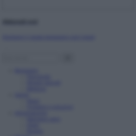
Abbonati ora!
Starbene ti regala benessere ogni mese!
Benessere
Psicologia
Rimedi naturali
Bellezza
Salute
News
Problemi e soluzioni
Alimentazione
Mangiare sano
Diete
Ricette