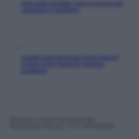
SOS pelle irritabile: tutte le mosse per
riportarla in equilibrio
Capelli spezzati lungo l’attaccatura?
Scopri come risolvere l’annoso
problema
© Belpietro Edizioni Periodiche SRL –
Riproduzione riservata – P.Iva 13673600964