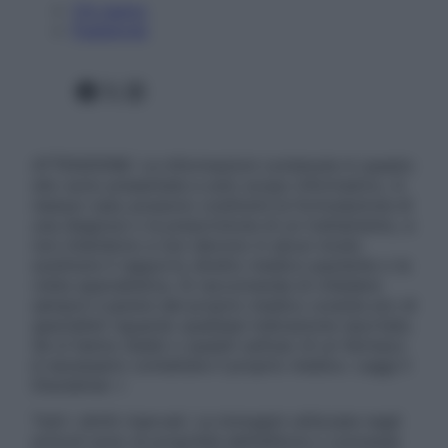
Chi siamo
Pubblicità
Facebook
X
Instagram
ATTENZIONE: Le informazioni contenute in questo
sito sono presentate a solo scopo informativo, in
nessun caso possono costituire la formulazione di
una diagnosi o la prescrizione di un trattamento, e
non intendono e non devono in alcun modo
sostituire il rapporto diretto medico-paziente o la
visita specialistica. Si raccomanda di chiedere
sempre il parere del proprio medico curante e/o di
specialisti riguardo qualsiasi indicazione riportata.
Se si hanno dubbi o quesiti sull’uso di un farmaco
è necessario contattare il proprio medico. Leggi il
Disclaimer »
Tutti i diritti riservati. Le immagini utilizzate negli
articoli sono di proprietà dell’editore o concesse