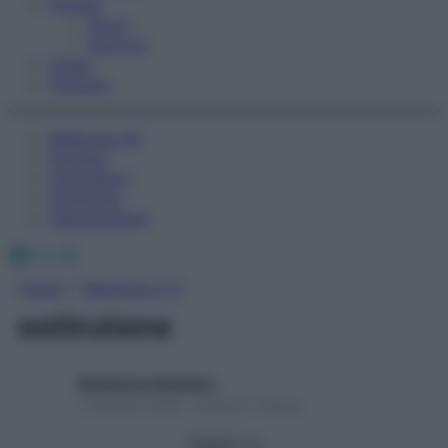
Fitness
Sport
Esercizi
Video
Podcast
Medicina AZ
Farmaci
Calcolatori
Oroscopo
Abbonamenti
Facebook
X
Instagram
Home
»
Medicina A-Z
estinzione
Redazione Starbene
1 Gennaio 2025 – Lettura 1 minuto
Seguici su