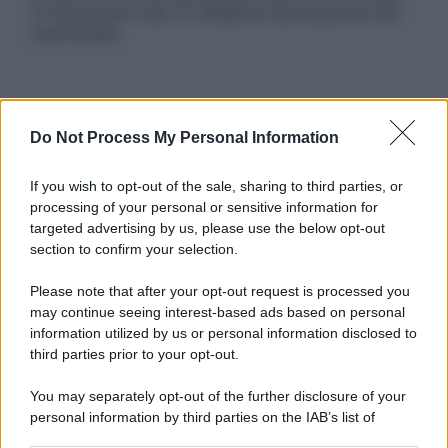
in licenza per l’uso. È vietata la riproduzione non
autorizzata.
Informativa
Do Not Process My Personal Information
Privacy Policy
Cookie Policy
Note Legali
If you wish to opt-out of the sale, sharing to third parties, or
Preferenze Privacy
processing of your personal or sensitive information for
targeted advertising by us, please use the below opt-out
section to confirm your selection.
Please note that after your opt-out request is processed you
may continue seeing interest-based ads based on personal
information utilized by us or personal information disclosed to
third parties prior to your opt-out.
You may separately opt-out of the further disclosure of your
personal information by third parties on the IAB’s list of
downstream participants.