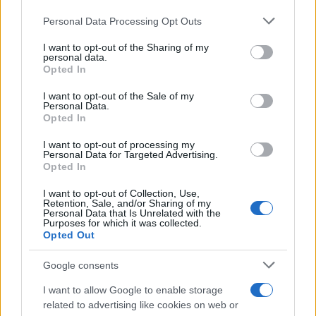
Personal Data Processing Opt Outs
This information may also be disclosed by us to third parties
on the IAB’s List of Downstream Participants that may further
I want to opt-out of the Sharing of my
disclose it to other third parties.
personal data.
Opted In
Please note that this website/app uses one or more Google
services and may gather and store information including but
I want to opt-out of the Sale of my
Personal Data.
not limited to your visit or usage behaviour. You may click to
Opted In
grant or deny consent to Google and its third-party tags to
use your data for below specified purposes in below Google
I want to opt-out of processing my
consent section.
Personal Data for Targeted Advertising.
Opted In
I want to opt-out of Collection, Use,
Retention, Sale, and/or Sharing of my
Personal Data that Is Unrelated with the
Purposes for which it was collected.
Opted Out
Google consents
I want to allow Google to enable storage
related to advertising like cookies on web or