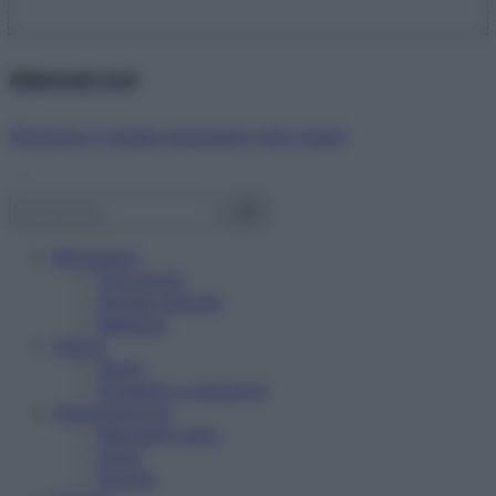
Abbonati ora!
Starbene ti regala benessere ogni mese!
Benessere
Psicologia
Rimedi naturali
Bellezza
Salute
News
Problemi e soluzioni
Alimentazione
Mangiare sano
Diete
Ricette