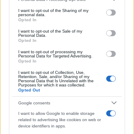
This information may also be disclosed by us to third parties
on the IAB’s List of Downstream Participants that may further
I want to opt-out of the Sharing of my
disclose it to other third parties.
personal data.
Opted In
Please note that this website/app uses one or more Google
services and may gather and store information including but
I want to opt-out of the Sale of my
Personal Data.
not limited to your visit or usage behaviour. You may click to
Opted In
grant or deny consent to Google and its third-party tags to
use your data for below specified purposes in below Google
I want to opt-out of processing my
consent section.
Personal Data for Targeted Advertising.
Opted In
I want to opt-out of Collection, Use,
Retention, Sale, and/or Sharing of my
Personal Data that Is Unrelated with the
Purposes for which it was collected.
Opted Out
Google consents
I want to allow Google to enable storage
related to advertising like cookies on web or
device identifiers in apps.