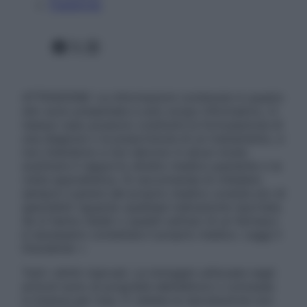
Pubblicità
Facebook
X
Instagram
ATTENZIONE: Le informazioni contenute in questo
sito sono presentate a solo scopo informativo, in
nessun caso possono costituire la formulazione di
una diagnosi o la prescrizione di un trattamento, e
non intendono e non devono in alcun modo
sostituire il rapporto diretto medico-paziente o la
visita specialistica. Si raccomanda di chiedere
sempre il parere del proprio medico curante e/o di
specialisti riguardo qualsiasi indicazione riportata.
Se si hanno dubbi o quesiti sull’uso di un farmaco
è necessario contattare il proprio medico. Leggi il
Disclaimer »
Tutti i diritti riservati. Le immagini utilizzate negli
articoli sono di proprietà dell’editore o concesse
in licenza per l’uso. È vietata la riproduzione non