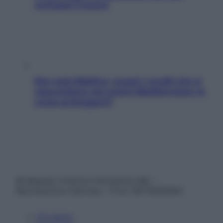
rovinano il sonno
Non solo Maldive: scopri i coralli che si
nascondono nel nostro Mediterraneo (e
come proteggerli)
© Belpietro Edizioni Periodiche SRL –
Riproduzione riservata – P.Iva 13673600964
Chi siamo