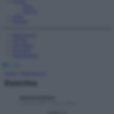
Fitness
Sport
Esercizi
Video
Podcast
Medicina AZ
Farmaci
Calcolatori
Oroscopo
Abbonamenti
Facebook
X
Instagram
Home
»
Medicina A-Z
Esocrino
Redazione Starbene
1 Gennaio 2025 – Lettura 1 minuto
Seguici su