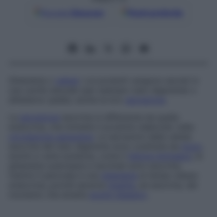
Google
Discover
Fonti preferite
Ghiandola o
cellula
i cui prodotti vengono escreti in
una cavità naturale (per esempio tubo digerente) o
all’esterno (pelle); anche la loro
secrezione
.
La
secrezione
esocrina si differenzia da quella
endocrina, che immette il prodotto elaborato nella
circolazione sanguigna
. Le secrezioni delle cellule
esocrine del tubo digerente sono costituite da
muco
,
enzimi e varie sostanze, come il
fattore intrinseco
; le
ghiandole sudoripare e lacrimali sono esocrine,
mentre il pancreas è una
ghiandola
al tempo stesso
endocrina, poiché secerne
insulina
, ed esocrina, dal
momento che emette
enzimi digestivi
.