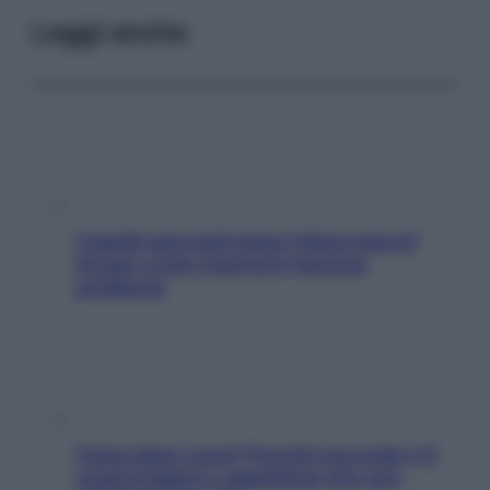
Leggi anche
Capelli spezzati lungo l’attaccatura?
Scopri come risolvere l’annoso
problema
Fame dopo cena? Perché succede e 6
snack leggeri e appetitosi che non