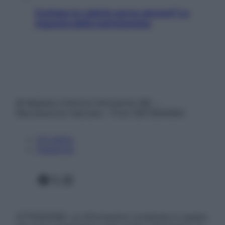
Contare le calorie serve ancora? La
risposta della nutrizionista
© Belpietro Edizioni Periodiche SRL –
Riproduzione riservata – P.Iva 13673600964
Chi siamo
Pubblicità
Facebook
X
Instagram
ATTENZIONE: Le informazioni contenute in questo