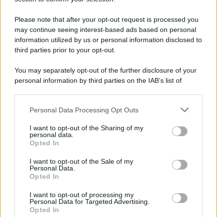
Note Legali
Preferenze Privacy
Please note that after your opt-out request is processed you
may continue seeing interest-based ads based on personal
information utilized by us or personal information disclosed to
third parties prior to your opt-out.
You may separately opt-out of the further disclosure of your
personal information by third parties on the IAB’s list of
downstream participants.
Personal Data Processing Opt Outs
This information may also be disclosed by us to third parties
on the IAB’s List of Downstream Participants that may further
I want to opt-out of the Sharing of my
disclose it to other third parties.
personal data.
Opted In
Please note that this website/app uses one or more Google
services and may gather and store information including but
I want to opt-out of the Sale of my
Personal Data.
not limited to your visit or usage behaviour. You may click to
Opted In
grant or deny consent to Google and its third-party tags to
use your data for below specified purposes in below Google
I want to opt-out of processing my
consent section.
Personal Data for Targeted Advertising.
Opted In