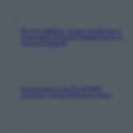
Non solo Maldive: scopri i coralli che si
nascondono nel nostro Mediterraneo (e
come proteggerli)
In menopausa il rischio d’infarto
aumenta: è ora di rinforzare il cuore