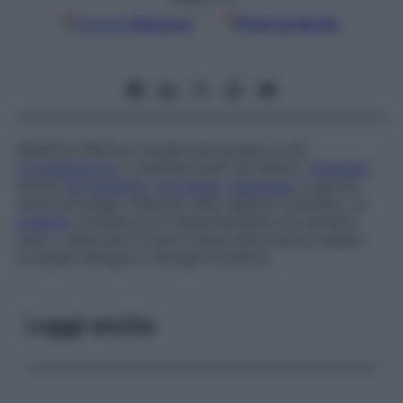
Google
Discover
Fonti preferite
Malattia infettiva causata dal gruppo A dei
coxsackievirus
e caratterizzata da febbre,
displasia
,
severa
faringodinia
,
anoressia
,
malessere
e tipiche
vescicole grigio-bianche nella regione tonsillare. La
malattia
compare più frequentemente nei bambini
sotto i sette anni di età e viene detta anche
angina
croupale benigna
o
faringite erpetica
.
Leggi anche