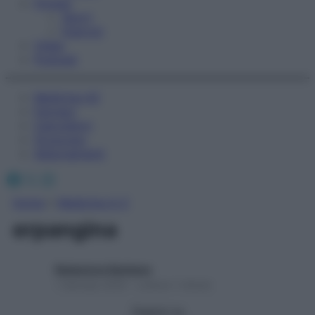
Fitness
Sport
Esercizi
Video
Podcast
Medicina AZ
Farmaci
Calcolatori
Oroscopo
Abbonamenti
Facebook
X
Instagram
Home
»
Medicina A-Z
erpangina
Redazione Starbene
1 Gennaio 2025 – Lettura 1 minuto
Seguici su