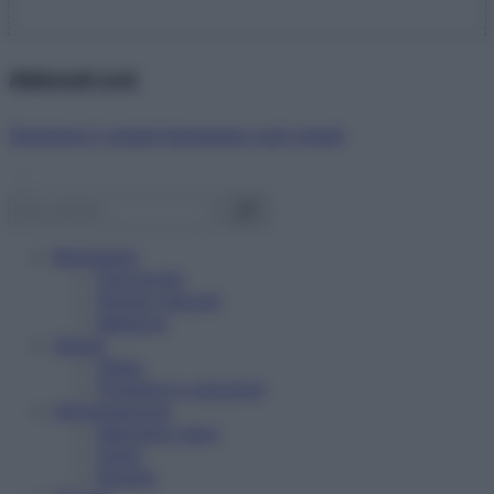
Abbonati ora!
Starbene ti regala benessere ogni mese!
Benessere
Psicologia
Rimedi naturali
Bellezza
Salute
News
Problemi e soluzioni
Alimentazione
Mangiare sano
Diete
Ricette