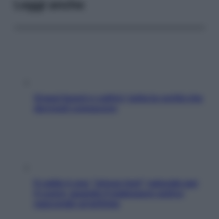
Leggi anche
Grassi buoni e cattivi: tutta la verità che
dovresti conoscere
Il caldo è uno “stress test” naturale per
il cuore: quando il malessere estivo
nasconde un’aritmia