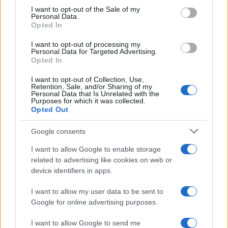
services and may gather and store information including but
I want to opt-out of the Sale of my
Personal Data.
not limited to your visit or usage behaviour. You may click to
Opted In
grant or deny consent to Google and its third-party tags to
use your data for below specified purposes in below Google
I want to opt-out of processing my
consent section.
Personal Data for Targeted Advertising.
Opted In
I want to opt-out of Collection, Use,
Retention, Sale, and/or Sharing of my
Personal Data that Is Unrelated with the
Purposes for which it was collected.
Opted Out
Google consents
I want to allow Google to enable storage
related to advertising like cookies on web or
device identifiers in apps.
I want to allow my user data to be sent to
Google for online advertising purposes.
I want to allow Google to send me