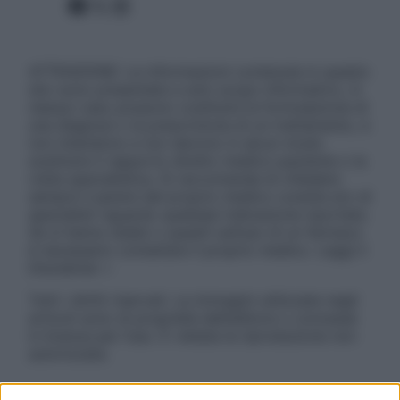
Facebook
X
Instagram
ATTENZIONE: Le informazioni contenute in questo
sito sono presentate a solo scopo informativo, in
nessun caso possono costituire la formulazione di
una diagnosi o la prescrizione di un trattamento, e
non intendono e non devono in alcun modo
sostituire il rapporto diretto medico-paziente o la
visita specialistica. Si raccomanda di chiedere
sempre il parere del proprio medico curante e/o di
specialisti riguardo qualsiasi indicazione riportata.
Se si hanno dubbi o quesiti sull’uso di un farmaco
è necessario contattare il proprio medico. Leggi il
Disclaimer »
Tutti i diritti riservati. Le immagini utilizzate negli
articoli sono di proprietà dell’editore o concesse
in licenza per l’uso. È vietata la riproduzione non
autorizzata.