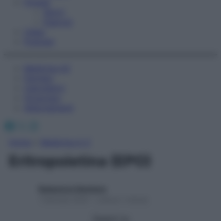
Fitness
Sport
Esercizi
Video
Podcast
Medicina AZ
Farmaci
Calcolatori
Oroscopo
Abbonamenti
Facebook
X
Instagram
Home
»
Medicina A-Z
Eritropoietina (EPO)
Redazione Starbene
1 Gennaio 2025 – Lettura 1 minuto
Seguici su