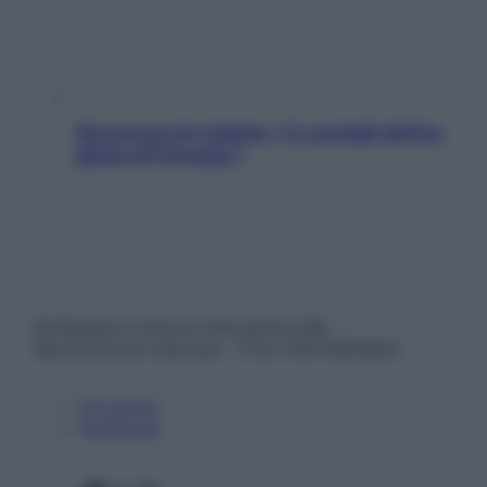
Sicurezza al volante: i 5 consigli dell’ex
pilota di Formula 1
© Belpietro Edizioni Periodiche SRL –
Riproduzione riservata – P.Iva 13673600964
Chi siamo
Pubblicità