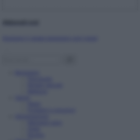
Abbonati ora!
Starbene ti regala benessere ogni mese!
Benessere
Psicologia
Rimedi naturali
Bellezza
Salute
News
Problemi e soluzioni
Alimentazione
Mangiare sano
Diete
Ricette