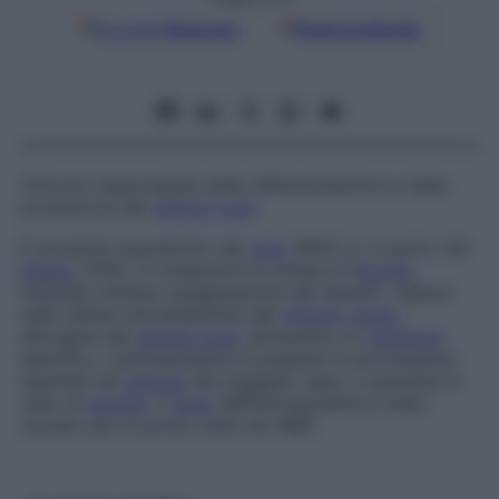
Google
Discover
Fonti preferite
Ormone responsabile della differenziazione e della
produzione dei
globuli rossi
.
È prodotta soprattutto dal
rene
(90%) e, in parte, dal
fegato
(10%). A innescarne la sintesi è l’
ipossia
tissutale (ridotta ossigenazione dei tessuti). Agisce
sulle cellule eritroblastiche del
midollo osseo
,
all’origine dei
globuli rossi
, attraverso un
recettore
specifico. L’eritropoietina è presente in piccolissime
quantità nel
sangue
del soggetto sano, e aumenta in
caso di
anemia
. Il
gene
dell’eritropoietina è stato
clonato per la prima volta nel 1985.