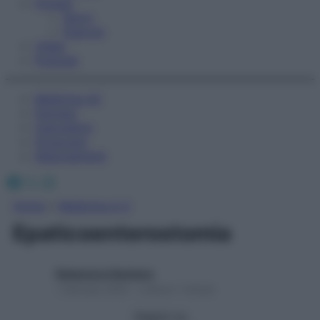
Fitness
Sport
Esercizi
Video
Podcast
Medicina AZ
Farmaci
Calcolatori
Oroscopo
Abbonamenti
Facebook
X
Instagram
Home
»
Medicina A-Z
Epaticoenterostomia
Redazione Starbene
1 Gennaio 2025 – Lettura 1 minuto
Seguici su