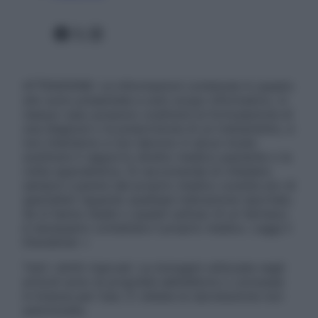
Facebook
X
Instagram
ATTENZIONE: Le informazioni contenute in questo
sito sono presentate a solo scopo informativo, in
nessun caso possono costituire la formulazione di
una diagnosi o la prescrizione di un trattamento, e
non intendono e non devono in alcun modo
sostituire il rapporto diretto medico-paziente o la
visita specialistica. Si raccomanda di chiedere
sempre il parere del proprio medico curante e/o di
specialisti riguardo qualsiasi indicazione riportata.
Se si hanno dubbi o quesiti sull’uso di un farmaco
è necessario contattare il proprio medico. Leggi il
Disclaimer »
Tutti i diritti riservati. Le immagini utilizzate negli
articoli sono di proprietà dell’editore o concesse
in licenza per l’uso. È vietata la riproduzione non
autorizzata.