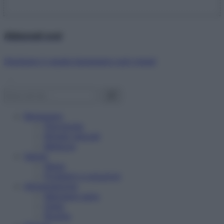
Abbonati ora!
Starbene ti regala benessere ogni mese!
Benessere
Psicologia
Rimedi naturali
Bellezza
Salute
News
Problemi e soluzioni
Alimentazione
Mangiare sano
Diete
Ricette