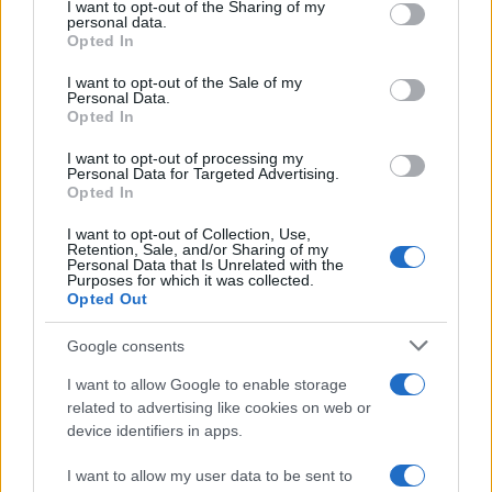
I want to opt-out of the Sharing of my
disclose it to other third parties.
personal data.
Opted In
Please note that this website/app uses one or more Google
services and may gather and store information including but
I want to opt-out of the Sale of my
Personal Data.
not limited to your visit or usage behaviour. You may click to
Opted In
grant or deny consent to Google and its third-party tags to
use your data for below specified purposes in below Google
I want to opt-out of processing my
consent section.
Personal Data for Targeted Advertising.
Opted In
I want to opt-out of Collection, Use,
Retention, Sale, and/or Sharing of my
Personal Data that Is Unrelated with the
Purposes for which it was collected.
Opted Out
Google consents
I want to allow Google to enable storage
related to advertising like cookies on web or
device identifiers in apps.
I want to allow my user data to be sent to