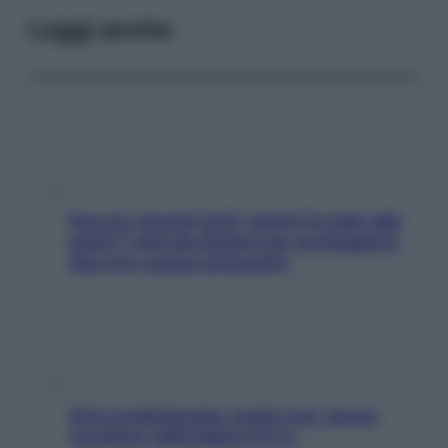
Leggi anche
Doccia, lavarsi tutti i giorni fa male alla
pelle? I miti da sfatare per proteggerla
davvero senza stressarla
Aria condizionata: usala così, senza
rischiare raffreddore & Co.