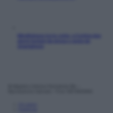
Mindfulness tra le vette: a Cortina due
giorni lontani da stress e ansia da
smartphone
© Belpietro Edizioni Periodiche SRL –
Riproduzione riservata – P.Iva 13673600964
Chi siamo
Pubblicità