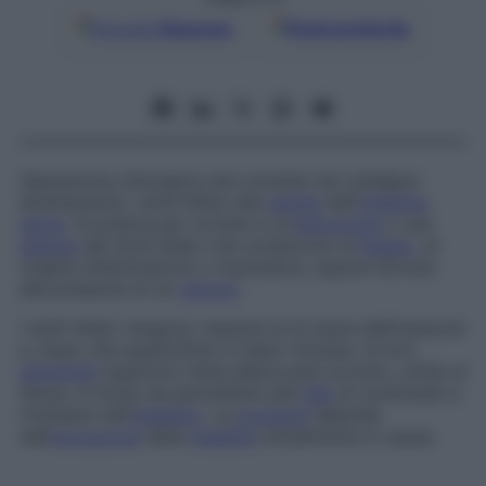
Google
Discover
Fonti preferite
Operazione chirurgica che consiste nel collegare
direttamente i dotti biliari alla
parete
dell’
intestino
tenue
. Si pratica per ovviare a un’
ostruzione
o una
stenosi
dei dotti biliari che conducono al
fegato
, di
origine infiammatoria o traumatica, oppure dovuta
alla presenza di un
tumore
.
I dotti biliari vengono resecati al di sopra dell’ostacolo
e, dopo che quest’ultimo è stato rimosso, la loro
estremità
superiore viene abboccata (ovvero, unita) al
tenue, in modo da permettere alla
bile
di continuare a
riversarsi nell’
intestino
. La
prognosi
dipende
dall’
evoluzione
della
malattia
inizialmente in causa.