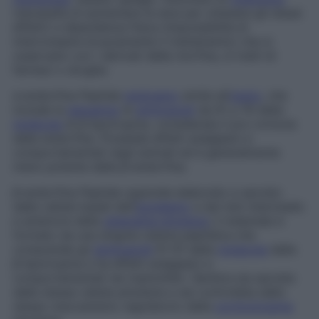
(necessità di aumentare le dosi per ottenere gli stessi
effetti) e dipendenza fisica (impossibilità di
interrompere bruscamente il trattamento) che si
osservano con i derivati della morfina, si tratti di
farmaci o droghe.
α-endorfina
Peptide
endogeno
simile all’
oppio
, che
include la
sequenza
di
aminoacidi
da 61 a 76 della
molecola
di
β
-lipotropina, considerata il pro-ormone
delle endorfine. Possiede effetti analgesici e
comportamentali negli animali ed è generalmente
meno potente della β-endorfina.
β-endorfina
Peptide oppioide elaborato e secreto
dalle cellule basali dell’
ipotalamo
e dai lobi intermedio
e anteriore della
ghiandola pituitaria
; il materiale è
formato da una singola catena peptidica che
comprende gli
aminoacidi
61-91 della
molecola
della
β-lipotropina e ha effetti analgesici e
comportamentali nei mammiferi. Sembra sia secreta
dalle stesse cellule pituitarie e sia controllata dallo
stesso meccanismo regolatorio della
corticotropina