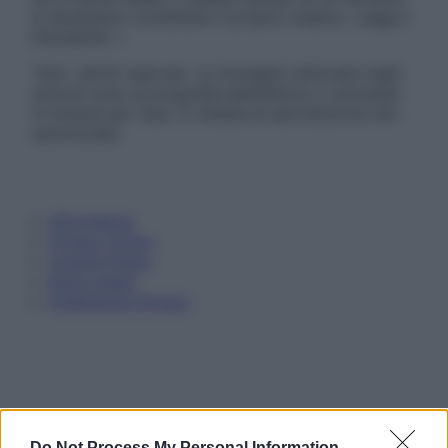
è necessario contattare il proprio medico. Leggi il
Disclaimer »
Tutti i diritti riservati. Le immagini utilizzate negli
articoli sono di proprietà dell’editore o concesse
in licenza per l’uso. È vietata la riproduzione non
autorizzata.
Informativa
Privacy Policy
Cookie Policy
Note Legali
Preferenze Privacy
Do Not Process My Personal Information