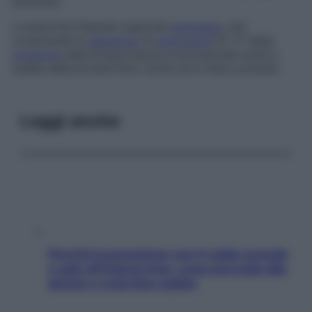
pituitaria.
γ-endorfina
Peptide oppioide
endogeno
che
comprende la
sequenza
di
aminoacidi
61-77 della
molecola
della β-lipotropina e ha proprietà simili a
quelle della β-endorfina, anche se è meno potente.
Leggi anche
Perché la pressione con il caldo scende
e sale all’improvviso: cosa succede alle
donne e cosa fare subito