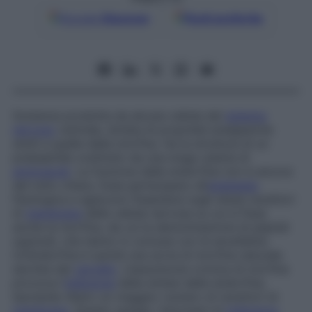
Google
Discover
Fonti preferite
Sostanza prodotta da alcune cellule del
sistema
nervoso
centrale, dotata di proprietà analgesiche
simili a quelle della morfina. Ha la struttura di un
polipeptide costituito da una lunga catena di
aminoacidi
. La funzione delle endorfine non è ancora
del tutto chiara. Esse partecipano all’
analgesia
fisiologica e agiscono fissandosi sugli stessi recettori
di
membrana
delle cellule nervose su cui si fissa
anche la morfina, da cui la denominazione di
peptidi
oppioidi
, che hanno in comune con le encefaline.
Un’endorfina è quindi una sorta di morfina naturale
secreta dal
cervello
. L’assunzione cronica di morfina
provoca l’
inibizione
della sintesi delle endorfine,
lasciando libero un maggior numero di recettori di
membrana
. Questo spiega i fenomeni di
tolleranza