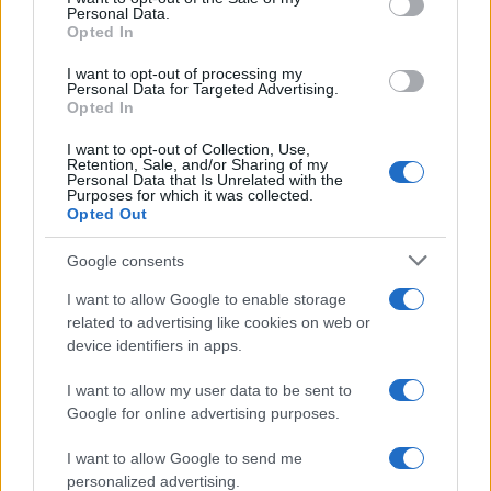
Personal Data.
not limited to your visit or usage behaviour. You may click to
Opted In
grant or deny consent to Google and its third-party tags to
use your data for below specified purposes in below Google
I want to opt-out of processing my
consent section.
Personal Data for Targeted Advertising.
Opted In
I want to opt-out of Collection, Use,
Retention, Sale, and/or Sharing of my
Personal Data that Is Unrelated with the
Purposes for which it was collected.
Opted Out
Google consents
I want to allow Google to enable storage
related to advertising like cookies on web or
device identifiers in apps.
I want to allow my user data to be sent to
Google for online advertising purposes.
I want to allow Google to send me
personalized advertising.