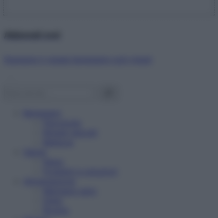
Abbonati ora!
Starbene ti regala benessere ogni mese!
Benessere
Psicologia
Rimedi naturali
Bellezza
Salute
News
Problemi e soluzioni
Alimentazione
Mangiare sano
Diete
Ricette