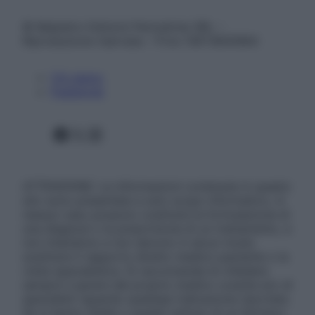
© Belpietro Edizioni Periodiche SRL –
Riproduzione riservata – P.Iva 13673600964
Chi siamo
Pubblicità
Facebook
X
Instagram
ATTENZIONE: Le informazioni contenute in questo
sito sono presentate a solo scopo informativo, in
nessun caso possono costituire la formulazione di
una diagnosi o la prescrizione di un trattamento, e
non intendono e non devono in alcun modo
sostituire il rapporto diretto medico-paziente o la
visita specialistica. Si raccomanda di chiedere
sempre il parere del proprio medico curante e/o di
specialisti riguardo qualsiasi indicazione riportata.
Se si hanno dubbi o quesiti sull’uso di un farmaco