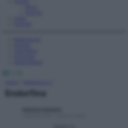
Fitness
Sport
Esercizi
Video
Podcast
Medicina AZ
Farmaci
Calcolatori
Oroscopo
Abbonamenti
Facebook
X
Instagram
Home
»
Medicina A-Z
Endorfina
Redazione Starbene
1 Gennaio 2025 – Lettura 2 minuti
Seguici su