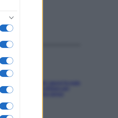
ggi anche
Doccia, lavarsi tutti i giorni fa male
alla pelle? I miti da sfatare per
proteggerla davvero senza
stressarla