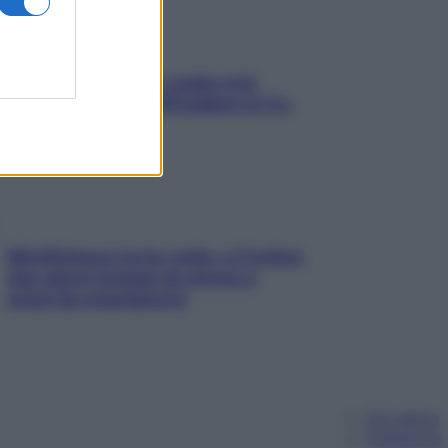
Aria condizionata: usala così,
senza rischiare raffreddore & Co.
Mindfulness tra le vette: a Cortina
due giorni lontani da stress e
ansia da smartphone
Chi siamo
Pubblicità