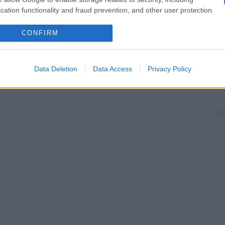
a cessano durante il
sonno
. Nei neurolettici i disturbi
cation functionality and fraud prevention, and other user protection.
CONFIRM
Data Deletion
Data Access
Privacy Policy