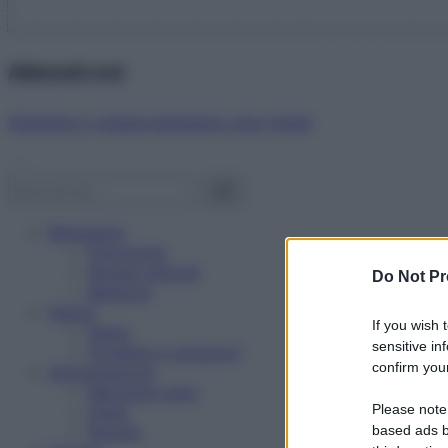
Abbonati ora!
Starbene ti regala benessere ogni mese!
Benessere
Psicologia
Rimedi naturali
Do Not Pr
Bellezza
Salute
If you wish 
News
sensitive in
Problemi e soluzioni
confirm your
Alimentazione
Mangiare sano
Please note
Diete
Ricette
based ads b