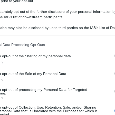
 prior to your opt-out.
rately opt-out of the further disclosure of your personal information by
he IAB’s list of downstream participants.
tion may also be disclosed by us to third parties on the IAB’s List of 
 that may further disclose it to other third parties.
 that this website/app uses one or more Google services and may gath
l Data Processing Opt Outs
including but not limited to your visit or usage behaviour. You may click 
 to Google and its third-party tags to use your data for below specifi
o opt-out of the Sharing of my personal data.
ogle consent section.
In
o opt-out of the Sale of my Personal Data.
In
to opt-out of processing my Personal Data for Targeted
ing.
In
o opt-out of Collection, Use, Retention, Sale, and/or Sharing
ersonal Data that Is Unrelated with the Purposes for which it
lected.