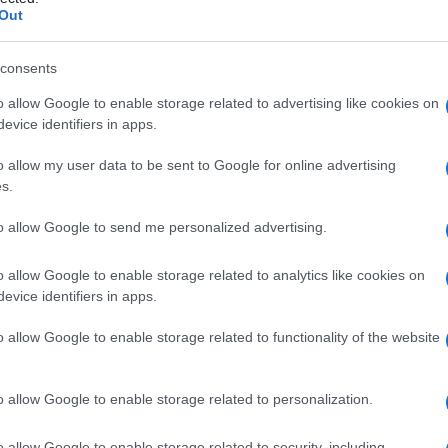
Out
consents
o allow Google to enable storage related to advertising like cookies on
Le
evice identifiers in apps.
ti preferite
o allow my user data to be sent to Google for online advertising
s.
to allow Google to send me personalized advertising.
o allow Google to enable storage related to analytics like cookies on
evice identifiers in apps.
ovimenti anomali e stereotipati della metà destra o
del
nucleo grigio
localizzato in profondità nel
o allow Google to enable storage related to functionality of the website
ine per lo più vascolare, può essere dovuta a
prattutto, a
emorragia
.
I movimenti involontari
zati soprattutto alla radice degli
arti
(spalle, anche) e
o allow Google to enable storage related to personalization.
o dalla
corea
e dall’
emicorea
è la stereotipia (cioè la
ontari; questi possono essere fonte di traumi e
o allow Google to enable storage related to security, including