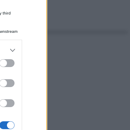
 third
Downstream
er and store
to grant or
ed purposes