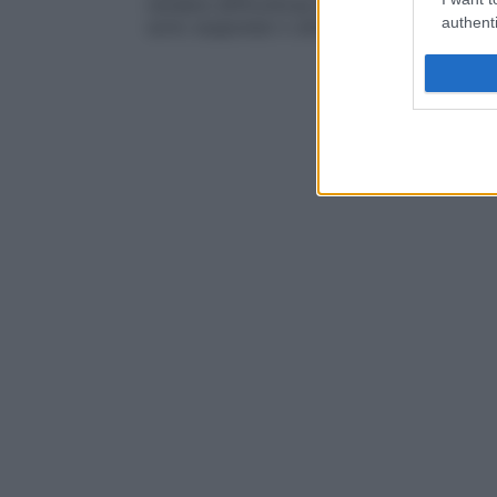
rendere difficoltosa la
deambulazione
, m
authenti
sono soppressi o attenuati.