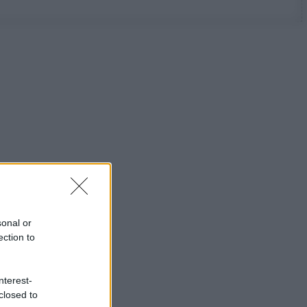
sonal or
ection to
nterest-
closed to