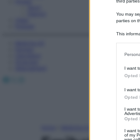
Fitness
third parties
Sport
Esercizi
You may sepa
Video
parties on t
Podcast
This informa
Participants
Medicina AZ
Farmaci
Please note
Persona
Calcolatori
information 
Oroscopo
deny consent
Abbonamenti
I want t
in below Go
Opted 
Facebook
X
Instagram
I want t
Opted 
I want 
Advertis
Opted 
Home
»
Medicina A-Z
I want t
of my P
was col