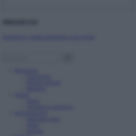
Abbonati ora!
Starbene ti regala benessere ogni mese!
Benessere
Psicologia
Rimedi naturali
Bellezza
Salute
News
Problemi e soluzioni
Alimentazione
Mangiare sano
Diete
Ricette