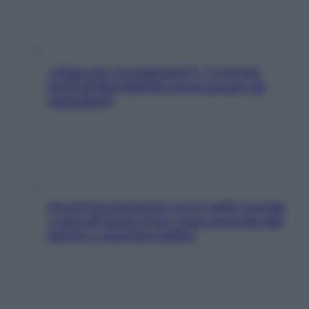
«Oggi che se magnamo?»: 4 ricette
facili di Max Mariola senza pesare gli
ingredienti
Perché la pressione con il caldo scende
e sale all’improvviso: cosa succede alle
donne e cosa fare subito