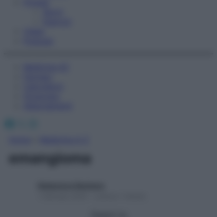
Fitness
Sport
Esercizi
Video
Podcast
Medicina AZ
Farmaci
Calcolatori
Oroscopo
Abbonamenti
Facebook
X
Instagram
Home
»
Medicina A-Z
emangioma
Redazione Starbene
1 Gennaio 2025 – Lettura 1 minuto
Seguici su