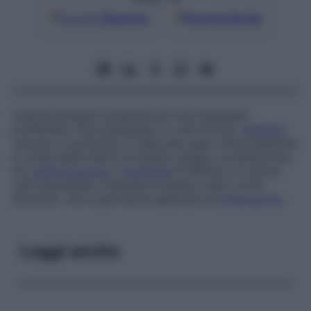
Google
Discover
Fonti preferite
Lesione benigna composta da vasi sanguigni
proliferanti. Può presentarsi in varie forme,
capillare
venosa o cavernosa, in base alle quali viene suddivisa.
In molte delle lesioni di questo gruppo, la distinzione
fra
malformazione
e
neoplasia
è difficile e in alcuni
casi impossibile.
Angioma
è spesso usato come
sinonimo, ma si può anche applicare al
linfangioma
.
Leggi anche