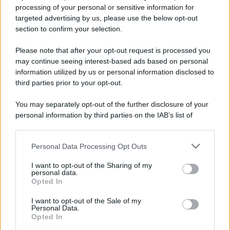
Privacy Policy
processing of your personal or sensitive information for
Cookie Policy
targeted advertising by us, please use the below opt-out
Note Legali
section to confirm your selection.
Preferenze Privacy
Please note that after your opt-out request is processed you
may continue seeing interest-based ads based on personal
information utilized by us or personal information disclosed to
third parties prior to your opt-out.
You may separately opt-out of the further disclosure of your
personal information by third parties on the IAB’s list of
downstream participants.
Personal Data Processing Opt Outs
This information may also be disclosed by us to third parties
on the IAB’s List of Downstream Participants that may further
I want to opt-out of the Sharing of my
disclose it to other third parties.
personal data.
Opted In
Please note that this website/app uses one or more Google
services and may gather and store information including but
I want to opt-out of the Sale of my
Personal Data.
not limited to your visit or usage behaviour. You may click to
Opted In
grant or deny consent to Google and its third-party tags to