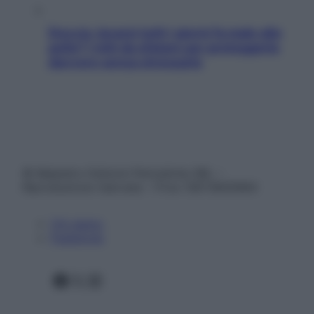
Doccia, lavarsi tutti i giorni fa male alla
pelle? I miti da sfatare per proteggerla
davvero senza stressarla
© Belpietro Edizioni Periodiche SRL –
Riproduzione riservata – P.Iva 13673600964
Chi siamo
Pubblicità
Facebook
X
Instagram