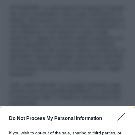
ATTENZIONE: Le informazioni contenute in questo
sito sono presentate a solo scopo informativo, in
nessun caso possono costituire la formulazione di
una diagnosi o la prescrizione di un trattamento, e
non intendono e non devono in alcun modo
sostituire il rapporto diretto medico-paziente o la
visita specialistica. Si raccomanda di chiedere
sempre il parere del proprio medico curante e/o di
specialisti riguardo qualsiasi indicazione riportata.
Se si hanno dubbi o quesiti sull’uso di un farmaco
è necessario contattare il proprio medico. Leggi il
Disclaimer »
Tutti i diritti riservati. Le immagini utilizzate negli
articoli sono di proprietà dell’editore o concesse
in licenza per l’uso. È vietata la riproduzione non
autorizzata.
Do Not Process My Personal Information
Informativa
If you wish to opt-out of the sale, sharing to third parties, or