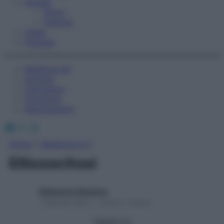
Fitness
Sport
Esercizi
Video
Podcast
Medicina AZ
Farmaci
Calcolatori
Oroscopo
Abbonamenti
Facebook
X
Instagram
Home
»
Medicina A-Z
Ellissocitosi
Redazione Starbene
1 Gennaio 2025 – Lettura 1 minuto
Seguici su