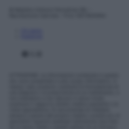
© Belpietro Edizioni Periodiche SRL –
Riproduzione riservata – P.Iva 13673600964
Chi siamo
Pubblicità
Facebook
X
Instagram
ATTENZIONE: Le informazioni contenute in questo
sito sono presentate a solo scopo informativo, in
nessun caso possono costituire la formulazione di
una diagnosi o la prescrizione di un trattamento, e
non intendono e non devono in alcun modo
sostituire il rapporto diretto medico-paziente o la
visita specialistica. Si raccomanda di chiedere
sempre il parere del proprio medico curante e/o di
specialisti riguardo qualsiasi indicazione riportata.
Se si hanno dubbi o quesiti sull’uso di un farmaco