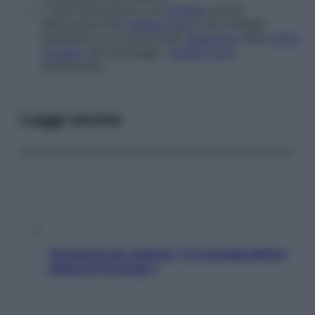
▪
una forma grave, con
emolisi
severa
(distruzione dei
globuli rossi
) che richiede
trasfusioni e, in alcuni casi,
ablazione
della
milza
(
organo
che distrugge i
globuli rossi
malformati).
Leggi anche
Sicurezza al volante: i 5 consigli dell’ex
pilota di Formula 1