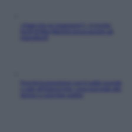
«Oggi che se magnamo?»: 4 ricette
facili di Max Mariola senza pesare gli
ingredienti
Perché la pressione con il caldo scende
e sale all’improvviso: cosa succede alle
donne e cosa fare subito