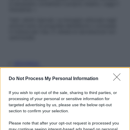
è necessario contattare il proprio medico. Leggi il
Disclaimer »
Tutti i diritti riservati. Le immagini utilizzate negli
articoli sono di proprietà dell’editore o concesse
in licenza per l’uso. È vietata la riproduzione non
autorizzata.
Informativa
Privacy Policy
Cookie Policy
Do Not Process My Personal Information
Note Legali
Preferenze Privacy
If you wish to opt-out of the sale, sharing to third parties, or
processing of your personal or sensitive information for
targeted advertising by us, please use the below opt-out
section to confirm your selection.
Please note that after your opt-out request is processed you
may continue seeing interest-based ads based on personal