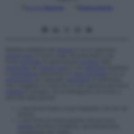
Google
Discover
Fonti preferite
Malattia ereditaria del
sangue
in cui si osservano
globuli rossi
di forma ovale. Riconducibile a una
forma
anormale
di spettrina(una
proteina
della
membrana
dei
globuli rossi
) è una
patologia
ereditaria
a
trasmissione
autosomica (il
gene
portatore
è su un
cromosoma
non sessuale)
dominante
(è sufficiente
che il soggetto lo riceva da un solo genitore perché la
malattia
si sviluppi). Se ne distinguono tre forme, a
seconda della gravità:
▪
una forma frustra, la più frequente, che non dà
sintomi;
▪
una forma di scarsa gravità, che provoca
anemia
emolitica moderata, spontaneamente
compensata dal malato;