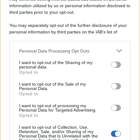
information utilized by us or personal information disclosed to
third parties prior to your opt-out.
You may separately opt-out of the further disclosure of your
personal information by third parties on the IAB’s list of
downstream participants.
Personal Data Processing Opt Outs
This information may also be disclosed by us to third parties
on the IAB’s List of Downstream Participants that may further
I want to opt-out of the Sharing of my
disclose it to other third parties.
personal data.
Opted In
Please note that this website/app uses one or more Google
services and may gather and store information including but
I want to opt-out of the Sale of my
Personal Data.
not limited to your visit or usage behaviour. You may click to
Opted In
grant or deny consent to Google and its third-party tags to
use your data for below specified purposes in below Google
I want to opt-out of processing my
consent section.
Personal Data for Targeted Advertising.
Opted In
I want to opt-out of Collection, Use,
Retention, Sale, and/or Sharing of my
Personal Data that Is Unrelated with the