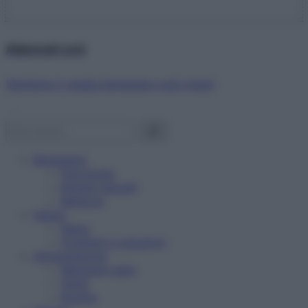
Abbonati ora!
Starbene ti regala benessere ogni mese!
Benessere
Psicologia
Rimedi naturali
Bellezza
Salute
News
Problemi e soluzioni
Alimentazione
Mangiare sano
Diete
Ricette