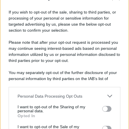
Informativa
Privacy Policy
If you wish to opt-out of the sale, sharing to third parties, or
Cookie Policy
processing of your personal or sensitive information for
Note Legali
targeted advertising by us, please use the below opt-out
Preferenze Privacy
section to confirm your selection.
Please note that after your opt-out request is processed you
may continue seeing interest-based ads based on personal
information utilized by us or personal information disclosed to
third parties prior to your opt-out.
You may separately opt-out of the further disclosure of your
personal information by third parties on the IAB’s list of
downstream participants.
Personal Data Processing Opt Outs
This information may also be disclosed by us to third parties
on the IAB’s List of Downstream Participants that may further
I want to opt-out of the Sharing of my
disclose it to other third parties.
personal data.
Opted In
Please note that this website/app uses one or more Google
services and may gather and store information including but
I want to opt-out of the Sale of my