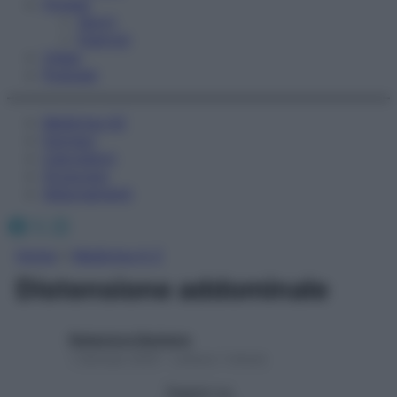
Fitness
Sport
Esercizi
Video
Podcast
Medicina AZ
Farmaci
Calcolatori
Oroscopo
Abbonamenti
Facebook
X
Instagram
Home
»
Medicina A-Z
Distensione addominale
Redazione Starbene
1 Gennaio 2025 – Lettura 1 minuto
Seguici su