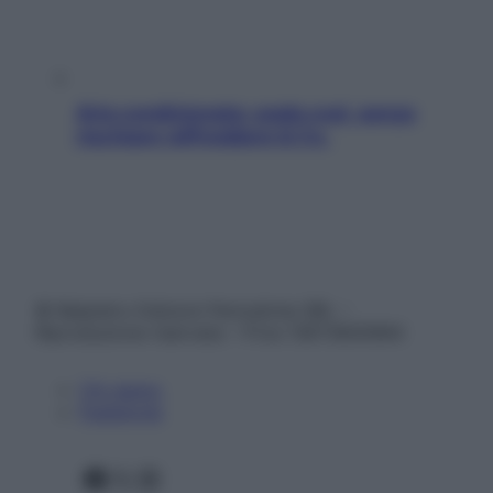
Aria condizionata: usala così, senza
rischiare raffreddore & Co.
© Belpietro Edizioni Periodiche SRL –
Riproduzione riservata – P.Iva 13673600964
Chi siamo
Pubblicità
Facebook
X
Instagram