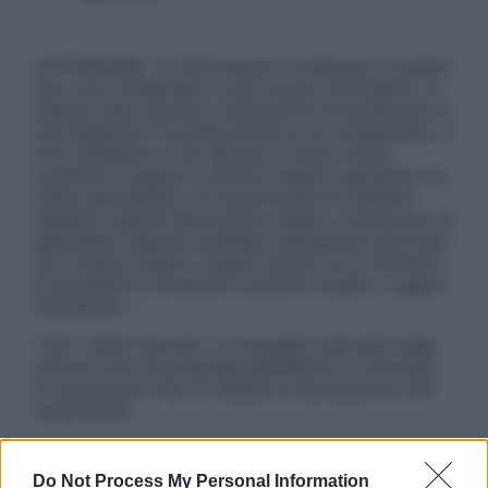
ATTENZIONE: Le informazioni contenute in questo
sito sono presentate a solo scopo informativo, in
nessun caso possono costituire la formulazione di
una diagnosi o la prescrizione di un trattamento, e
non intendono e non devono in alcun modo
sostituire il rapporto diretto medico-paziente o la
visita specialistica. Si raccomanda di chiedere
sempre il parere del proprio medico curante e/o di
specialisti riguardo qualsiasi indicazione riportata.
Se si hanno dubbi o quesiti sull’uso di un farmaco
è necessario contattare il proprio medico. Leggi il
Disclaimer »
Tutti i diritti riservati. Le immagini utilizzate negli
articoli sono di proprietà dell’editore o concesse
in licenza per l’uso. È vietata la riproduzione non
autorizzata.
Do Not Process My Personal Information