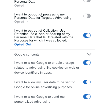
Personal Data.
not limited to your visit or usage behaviour. You may click to
Opted In
grant or deny consent to Google and its third-party tags to
use your data for below specified purposes in below Google
I want to opt-out of processing my
consent section.
Personal Data for Targeted Advertising.
Opted In
I want to opt-out of Collection, Use,
Retention, Sale, and/or Sharing of my
Personal Data that Is Unrelated with the
Purposes for which it was collected.
Opted Out
Google consents
I want to allow Google to enable storage
related to advertising like cookies on web or
device identifiers in apps.
I want to allow my user data to be sent to
Google for online advertising purposes.
I want to allow Google to send me
personalized advertising.