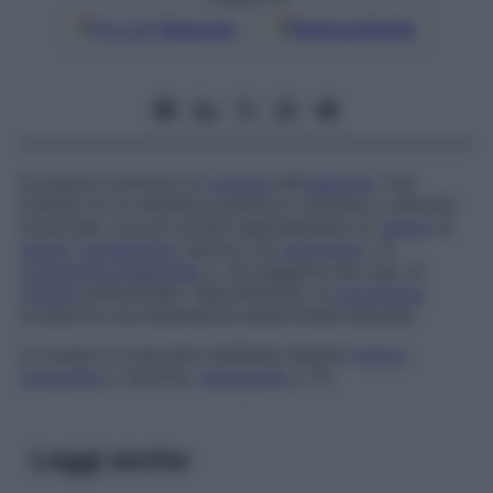
Google
Discover
Fonti preferite
Eccessivo aumento di
volume
dell’
addome
. Può
trattarsi di un semplice gonfiore connesso a disturbi
funzionali, ma può anche rappresentare un
segno
di
ascite
(
versamento
sieroso nel
peritoneo
), di
occlusione intestinale
e, nel peggiore dei casi, di
tumore
addominale. Naturalmente, la
gravidanza
comporta una distensione addominale naturale.
La causa va ricercata mediante l’esame
clinico
,
ecografia
e, talvolta,
radiografia
e TC.
Leggi anche