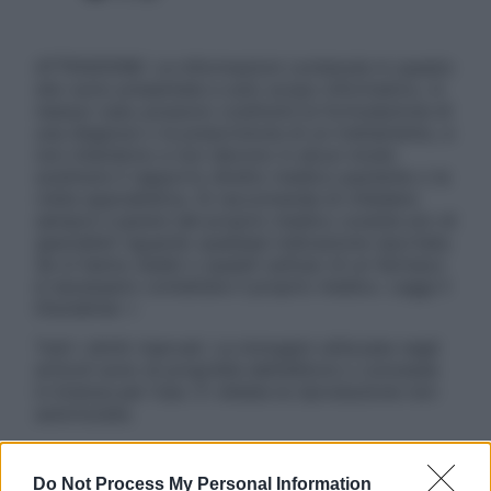
ATTENZIONE: Le informazioni contenute in questo
sito sono presentate a solo scopo informativo, in
nessun caso possono costituire la formulazione di
una diagnosi o la prescrizione di un trattamento, e
non intendono e non devono in alcun modo
sostituire il rapporto diretto medico-paziente o la
visita specialistica. Si raccomanda di chiedere
sempre il parere del proprio medico curante e/o di
specialisti riguardo qualsiasi indicazione riportata.
Se si hanno dubbi o quesiti sull’uso di un farmaco
è necessario contattare il proprio medico. Leggi il
Disclaimer »
Tutti i diritti riservati. Le immagini utilizzate negli
articoli sono di proprietà dell’editore o concesse
in licenza per l’uso. È vietata la riproduzione non
autorizzata.
Do Not Process My Personal Information