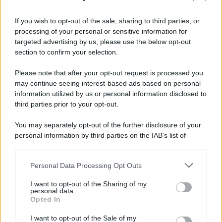
Informativa
Privacy Policy
If you wish to opt-out of the sale, sharing to third parties, or
Cookie Policy
processing of your personal or sensitive information for
Note Legali
targeted advertising by us, please use the below opt-out
Preferenze Privacy
section to confirm your selection.
Please note that after your opt-out request is processed you
may continue seeing interest-based ads based on personal
information utilized by us or personal information disclosed to
third parties prior to your opt-out.
You may separately opt-out of the further disclosure of your
personal information by third parties on the IAB’s list of
downstream participants.
Personal Data Processing Opt Outs
This information may also be disclosed by us to third parties
on the IAB’s List of Downstream Participants that may further
I want to opt-out of the Sharing of my
disclose it to other third parties.
personal data.
Opted In
Please note that this website/app uses one or more Google
services and may gather and store information including but
I want to opt-out of the Sale of my