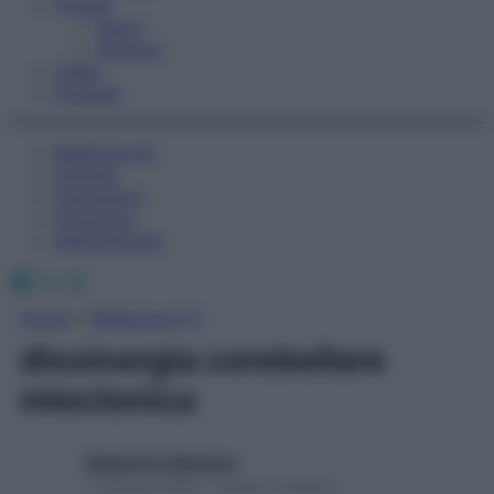
Fitness
Sport
Esercizi
Video
Podcast
Medicina AZ
Farmaci
Calcolatori
Oroscopo
Abbonamenti
Facebook
X
Instagram
Home
»
Medicina A-Z
dissinergia cerebellare
mioclonica
Redazione Starbene
1 Gennaio 2025 – Lettura 1 minuto