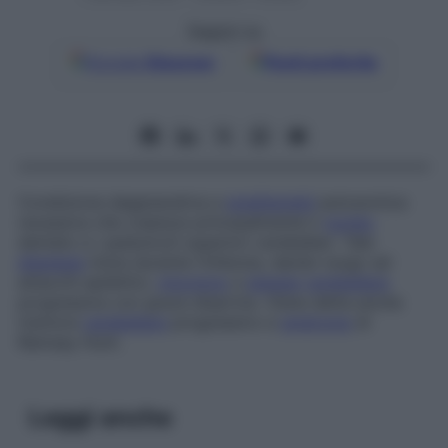
Seguici su
Google
Discover
Fonti preferite
Condizione degenerativa a
ereditarietà
autosomica
recessiva che colpisce principalmente il
nucleo
dentato e i peduncoli superiori cerebellari. Tale
displasia
inizia durante l’infanzia, dando luogo ad
attacchi epilettici,
mioclono
e
atassia
cerebellare
progressiva con grave disartria. Viene detta anche
tremore
cerebellare
progressivo
e
sindrome
di
Ramsay Hunt.
Leggi anche