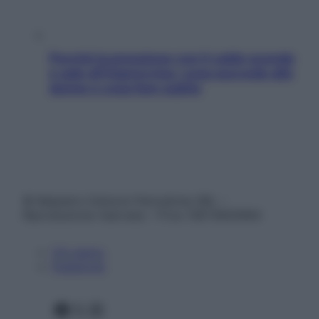
Perché la pressione con il caldo scende
e sale all’improvviso: cosa succede alle
donne e cosa fare subito
© Belpietro Edizioni Periodiche SRL –
Riproduzione riservata – P.Iva 13673600964
Chi siamo
Pubblicità
Facebook
X
Instagram