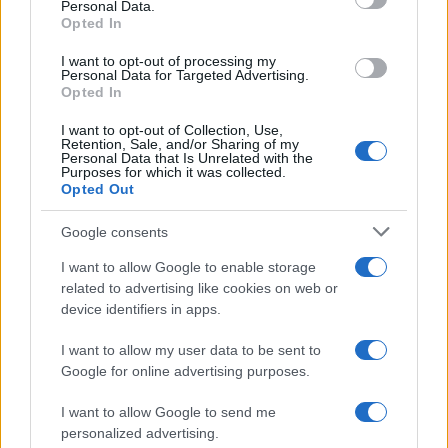
Personal Data.
not limited to your visit or usage behaviour. You may click to
Opted In
grant or deny consent to Google and its third-party tags to
use your data for below specified purposes in below Google
I want to opt-out of processing my
consent section.
Personal Data for Targeted Advertising.
Opted In
I want to opt-out of Collection, Use,
Retention, Sale, and/or Sharing of my
Personal Data that Is Unrelated with the
Purposes for which it was collected.
Opted Out
Google consents
I want to allow Google to enable storage
related to advertising like cookies on web or
device identifiers in apps.
I want to allow my user data to be sent to
Google for online advertising purposes.
I want to allow Google to send me
personalized advertising.