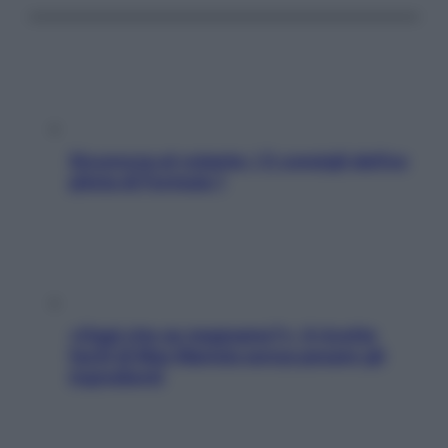
Sicurezza al volante: i 5 consigli dell’ex
pilota di Formula 1
«Oggi che se magnamo?»: 4 ricette
facili di Max Mariola senza pesare gli
ingredienti