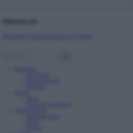
Abbonati ora!
Starbene ti regala benessere ogni mese!
Benessere
Psicologia
Rimedi naturali
Bellezza
Salute
News
Problemi e soluzioni
Alimentazione
Mangiare sano
Diete
Ricette