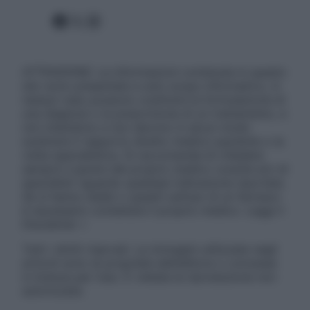
Facebook
X
Instagram
ATTENZIONE: Le informazioni contenute in questo
sito sono presentate a solo scopo informativo, in
nessun caso possono costituire la formulazione di
una diagnosi o la prescrizione di un trattamento, e
non intendono e non devono in alcun modo
sostituire il rapporto diretto medico-paziente o la
visita specialistica. Si raccomanda di chiedere
sempre il parere del proprio medico curante e/o di
specialisti riguardo qualsiasi indicazione riportata.
Se si hanno dubbi o quesiti sull’uso di un farmaco
è necessario contattare il proprio medico. Leggi il
Disclaimer »
Tutti i diritti riservati. Le immagini utilizzate negli
articoli sono di proprietà dell’editore o concesse
in licenza per l’uso. È vietata la riproduzione non
autorizzata.