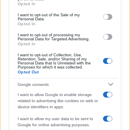
Opted In
Please note that this website/app uses one or more Google
services and may gather and store information including but
I want to opt-out of the Sale of my
Personal Data.
not limited to your visit or usage behaviour. You may click to
Opted In
grant or deny consent to Google and its third-party tags to
use your data for below specified purposes in below Google
I want to opt-out of processing my
consent section.
Personal Data for Targeted Advertising.
Opted In
I want to opt-out of Collection, Use,
Retention, Sale, and/or Sharing of my
Personal Data that Is Unrelated with the
Purposes for which it was collected.
Opted Out
Google consents
I want to allow Google to enable storage
related to advertising like cookies on web or
device identifiers in apps.
I want to allow my user data to be sent to
Google for online advertising purposes.