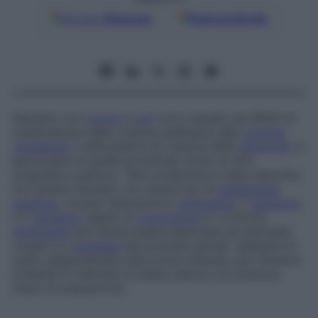
Google
Discover
Fonti preferite
Nanismo con
tronco
e
arti
corti causato da difetti di
ossificazione della crescita epifisaria nella
colonna
vertebrale
e nelle piastre di crescita delle
estremità
, in
particolare di quelle prossimali vicino ai cinti
scapolare e pelvico. Tale condizione è stata descritta
tra membri familiari con diversi tipi di
ereditarietà
genetica
, incluso l’autosomico
dominante
, il
recessivo
e il
recessivo
legato al
cromosoma
X. La forma
dominante
può anche essere associata ad anomalie
oculari e a
ipoplasia
dei processi dentali. Sebbene di
solito diagnosticata nella prima infanzia, può divenire
evidente in individui di bassa statura con precoce
inizio di osteoartrosi.