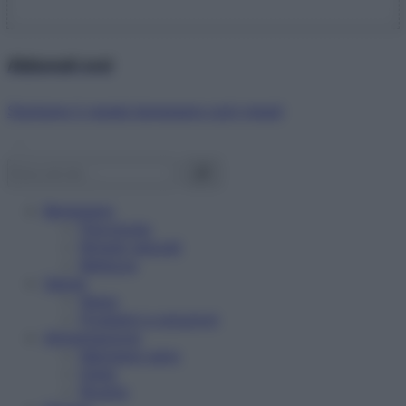
Abbonati ora!
Starbene ti regala benessere ogni mese!
Benessere
Psicologia
Rimedi naturali
Bellezza
Salute
News
Problemi e soluzioni
Alimentazione
Mangiare sano
Diete
Ricette