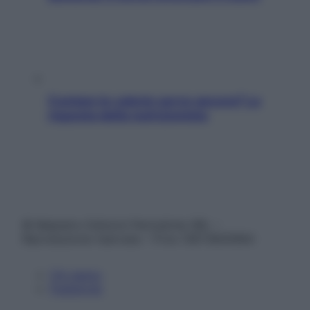
Contare le calorie serve ancora? La
risposta della nutrizionista
© Belpietro Edizioni Periodiche SRL –
Riproduzione riservata – P.Iva 13673600964
Chi siamo
Pubblicità