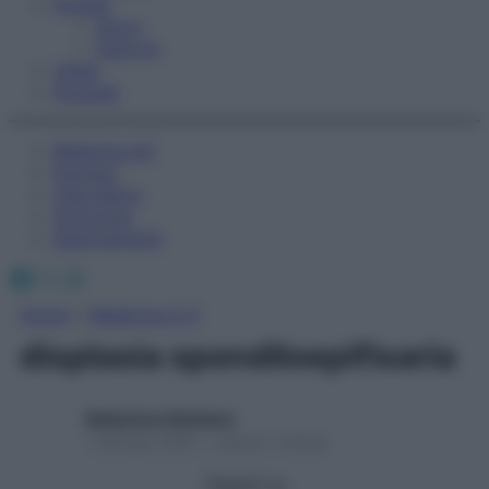
Fitness
Sport
Esercizi
Video
Podcast
Medicina AZ
Farmaci
Calcolatori
Oroscopo
Abbonamenti
Facebook
X
Instagram
Home
»
Medicina A-Z
displasia spondiloepifisaria
Redazione Starbene
1 Gennaio 2025 – Lettura 1 minuto
Seguici su