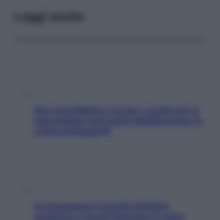
Leggi anche
Non solo Maldive: scopri i coralli che si
nascondono nel nostro Mediterraneo (e
come proteggerli)
In menopausa il rischio d’infarto
aumenta: è ora di rinforzare il cuore