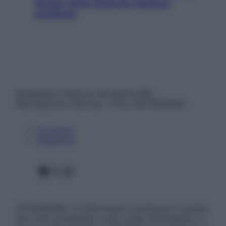
Scopri come risolvere l’annoso
problema
© Belpietro Edizioni Periodiche SRL –
Riproduzione riservata – P.Iva 13673600964
Chi siamo
Pubblicità
Facebook
X
Instagram
ATTENZIONE: Le informazioni contenute in questo
sito sono presentate a solo scopo informativo, in