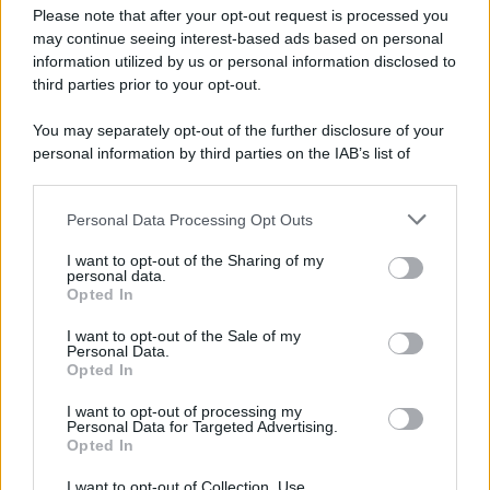
Preferenze Privacy
Please note that after your opt-out request is processed you
may continue seeing interest-based ads based on personal
information utilized by us or personal information disclosed to
third parties prior to your opt-out.
You may separately opt-out of the further disclosure of your
personal information by third parties on the IAB’s list of
downstream participants.
Personal Data Processing Opt Outs
This information may also be disclosed by us to third parties
on the IAB’s List of Downstream Participants that may further
I want to opt-out of the Sharing of my
disclose it to other third parties.
personal data.
Opted In
Please note that this website/app uses one or more Google
services and may gather and store information including but
I want to opt-out of the Sale of my
Personal Data.
not limited to your visit or usage behaviour. You may click to
Opted In
grant or deny consent to Google and its third-party tags to
use your data for below specified purposes in below Google
I want to opt-out of processing my
consent section.
Personal Data for Targeted Advertising.
Opted In
I want to opt-out of Collection, Use,