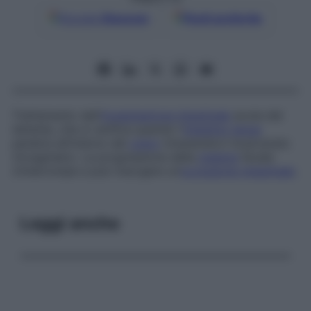
Google
Discover
Fonti preferite
Trattamento dell’
invaginazione intestinale
acuta del
lattante, che si verifica quando l’
intestino tenue
penetra all’interno del
colon
rimanendovi incarcerato
(invaginato). La progressione della
materia
fecale
s’interrompe e può insorgere un’
occlusione intestinale
.
Leggi anche