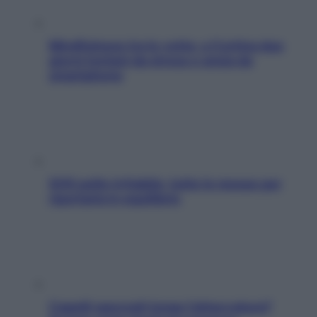
Mindfulness tra le vette: a Cortina due
giorni lontani da stress e ansia da
smartphone
SOS pelle irritabile: tutte le mosse per
riportarla in equilibrio
Capelli spezzati lungo l’attaccatura?