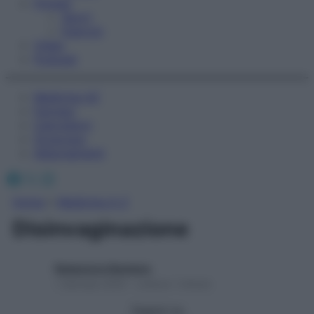
Fitness
Sport
Esercizi
Video
Podcast
Medicina AZ
Farmaci
Calcolatori
Oroscopo
Abbonamenti
Facebook
X
Instagram
Home
»
Medicina A-Z
Disinvaginazione
Redazione Starbene
1 Gennaio 2025 – Lettura 1 minuto
Seguici su