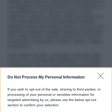
nessun caso possono costituire la formulazione di
una diagnosi o la prescrizione di un trattamento, e
non intendono e non devono in alcun modo
sostituire il rapporto diretto medico-paziente o la
visita specialistica. Si raccomanda di chiedere
sempre il parere del proprio medico curante e/o di
specialisti riguardo qualsiasi indicazione riportata.
Se si hanno dubbi o quesiti sull’uso di un farmaco
è necessario contattare il proprio medico. Leggi il
Disclaimer »
Tutti i diritti riservati. Le immagini utilizzate negli
articoli sono di proprietà dell’editore o concesse
in licenza per l’uso. È vietata la riproduzione non
autorizzata.
Do Not Process My Personal Information
If you wish to opt-out of the sale, sharing to third parties, or
Informativa
processing of your personal or sensitive information for
Privacy Policy
targeted advertising by us, please use the below opt-out
Cookie Policy
section to confirm your selection.
Note Legali