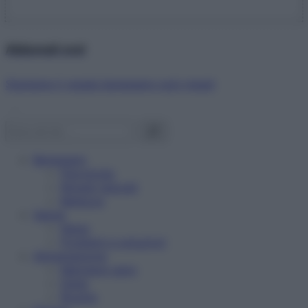
Abbonati ora!
Starbene ti regala benessere ogni mese!
Benessere
Psicologia
Rimedi naturali
Bellezza
Salute
News
Problemi e soluzioni
Alimentazione
Mangiare sano
Diete
Ricette