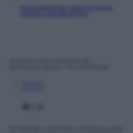
Aria condizionata: usala così, senza
rischiare raffreddore & Co.
© Belpietro Edizioni Periodiche SRL –
Riproduzione riservata – P.Iva 13673600964
Chi siamo
Pubblicità
Facebook
X
Instagram
ATTENZIONE: Le informazioni contenute in questo