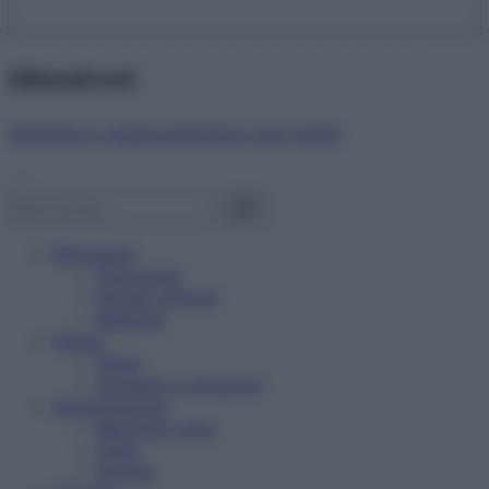
Abbonati ora!
Starbene ti regala benessere ogni mese!
Benessere
Psicologia
Rimedi naturali
Bellezza
Salute
News
Problemi e soluzioni
Alimentazione
Mangiare sano
Diete
Ricette