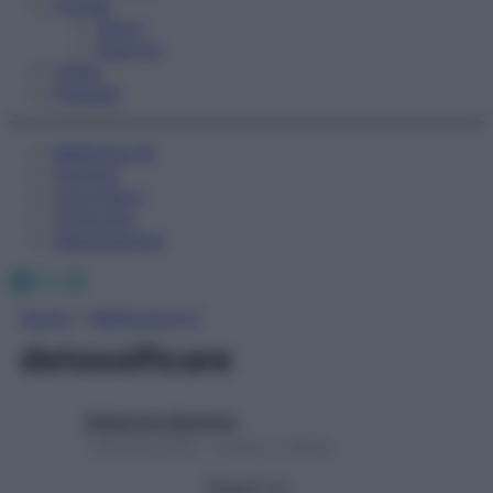
Fitness
Sport
Esercizi
Video
Podcast
Medicina AZ
Farmaci
Calcolatori
Oroscopo
Abbonamenti
Facebook
X
Instagram
Home
»
Medicina A-Z
detossificare
Redazione Starbene
1 Gennaio 2025 – Lettura 1 minuto
Seguici su