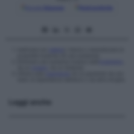
Google
Discover
Fonti preferite
Inattivare (un
veleno
); ridurre o neutralizzare le
proprietà tossiche (di una sostanza).
Eliminare una sostanza tossica (dall’
organismo
,
da un
organo
, da un sistema).
Influire sulla
guarigione
(di un paziente) da uno
stato di dipendenza dall’alcol o da altre droghe.
Leggi anche