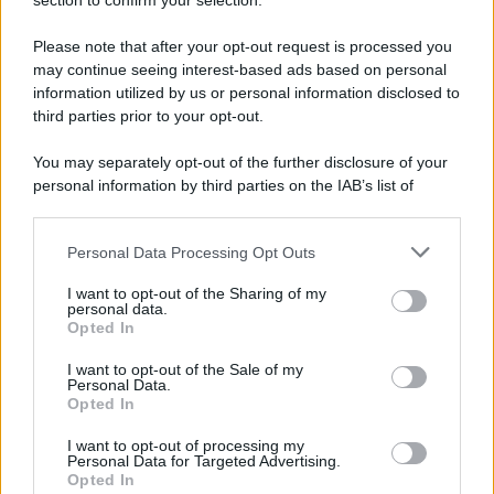
Note Legali
section to confirm your selection.
Preferenze Privacy
Please note that after your opt-out request is processed you
may continue seeing interest-based ads based on personal
information utilized by us or personal information disclosed to
third parties prior to your opt-out.
You may separately opt-out of the further disclosure of your
personal information by third parties on the IAB’s list of
downstream participants.
Personal Data Processing Opt Outs
This information may also be disclosed by us to third parties
on the IAB’s List of Downstream Participants that may further
I want to opt-out of the Sharing of my
disclose it to other third parties.
personal data.
Opted In
Please note that this website/app uses one or more Google
services and may gather and store information including but
I want to opt-out of the Sale of my
Personal Data.
not limited to your visit or usage behaviour. You may click to
Opted In
grant or deny consent to Google and its third-party tags to
use your data for below specified purposes in below Google
I want to opt-out of processing my
consent section.
Personal Data for Targeted Advertising.
Opted In