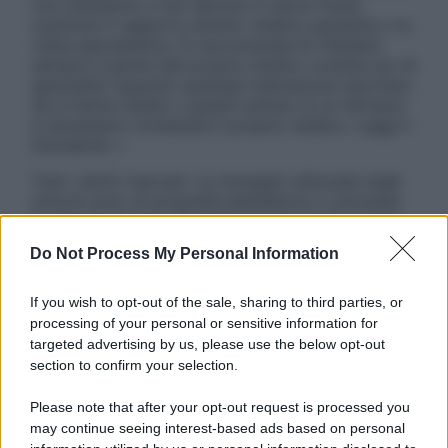
non intendono e non devono in alcun modo
sostituire il rapporto diretto medico-paziente o la
visita specialistica. Si raccomanda di chiedere
sempre il parere del proprio medico curante e/o di
specialisti riguardo qualsiasi indicazione riportata.
Se si hanno dubbi o quesiti sull’uso di un farmaco
è necessario contattare il proprio medico. Leggi il
Disclaimer »
Tutti i diritti riservati. Le immagini utilizzate negli
articoli sono di proprietà dell’editore o concesse
in licenza per l’uso. È vietata la riproduzione non
autorizzata.
Do Not Process My Personal Information
If you wish to opt-out of the sale, sharing to third parties, or
processing of your personal or sensitive information for
Informativa
targeted advertising by us, please use the below opt-out
Privacy Policy
section to confirm your selection.
Cookie Policy
Note Legali
Please note that after your opt-out request is processed you
Preferenze Privacy
may continue seeing interest-based ads based on personal