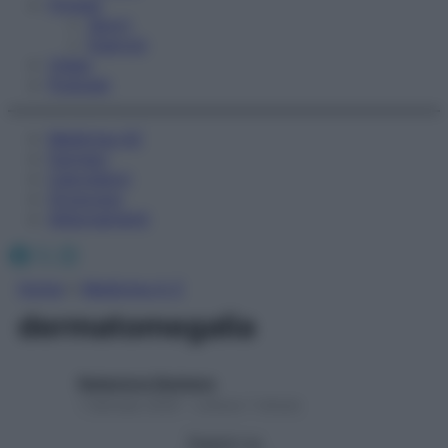
Fitness
Sport
Esercizi
Video
Podcast
Medicina AZ
Farmaci
Calcolatori
Oroscopo
Abbonamenti
Facebook
X
Instagram
Home
»
Medicina A-Z
dermatomegalia
Redazione Starbene
1 Gennaio 2025 – Lettura 1 minuto
Seguici su