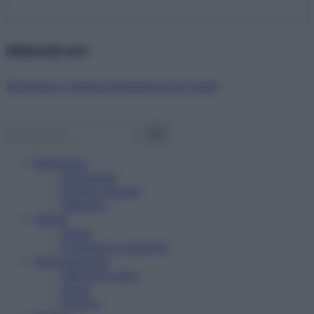
Abbonati ora!
Starbene ti regala benessere ogni mese!
Benessere
Psicologia
Rimedi naturali
Bellezza
Salute
News
Problemi e soluzioni
Alimentazione
Mangiare sano
Diete
Ricette