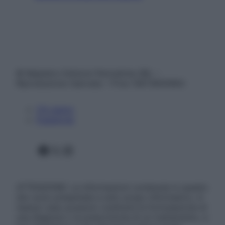
© Belpietro Edizioni Periodiche SRL –
Riproduzione riservata – P.Iva 13673600964
Chi siamo
Pubblicità
Facebook
X
Instagram
ATTENZIONE: Le informazioni contenute in questo
sito sono presentate a solo scopo informativo, in
nessun caso possono costituire la formulazione di
una diagnosi o la prescrizione di un trattamento, e