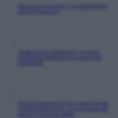
Sicurezza al volante: i 5 consigli dell’ex
pilota di Formula 1
«Oggi che se magnamo?»: 4 ricette
facili di Max Mariola senza pesare gli
ingredienti
Perché la pressione con il caldo scende
e sale all’improvviso: cosa succede alle
donne e cosa fare subito