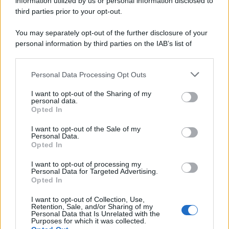
information utilized by us or personal information disclosed to
third parties prior to your opt-out.
You may separately opt-out of the further disclosure of your
personal information by third parties on the IAB’s list of
downstream participants.
Personal Data Processing Opt Outs
This information may also be disclosed by us to third parties
on the IAB’s List of Downstream Participants that may further
I want to opt-out of the Sharing of my
disclose it to other third parties.
personal data.
Opted In
Please note that this website/app uses one or more Google
services and may gather and store information including but
I want to opt-out of the Sale of my
Personal Data.
not limited to your visit or usage behaviour. You may click to
Opted In
grant or deny consent to Google and its third-party tags to
use your data for below specified purposes in below Google
I want to opt-out of processing my
consent section.
Personal Data for Targeted Advertising.
Opted In
I want to opt-out of Collection, Use,
Retention, Sale, and/or Sharing of my
Personal Data that Is Unrelated with the
Purposes for which it was collected.