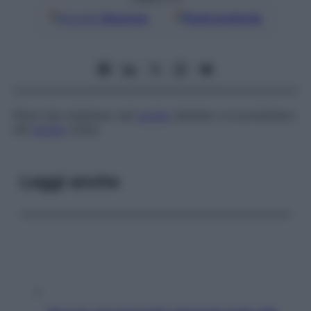
Google
Discover
Fonti preferite
Fibre che originano nel
nucleo
dentato e si proiettano
nel
nucleo
rosso.
Leggi anche