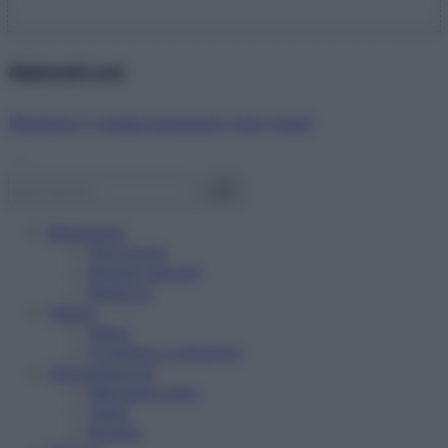
Abbonati ora!
Starbene ti regala benessere ogni mese!
Benessere
Psicologia
Rimedi naturali
Bellezza
Salute
News
Problemi e soluzioni
Alimentazione
Mangiare sano
Diete
Ricette