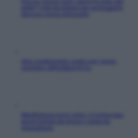
Doccia, lavarsi tutti i giorni fa male alla
pelle? I miti da sfatare per proteggerla
davvero senza stressarla
Aria condizionata: usala così, senza
rischiare raffreddore & Co.
Mindfulness tra le vette: a Cortina due
giorni lontani da stress e ansia da
smartphone