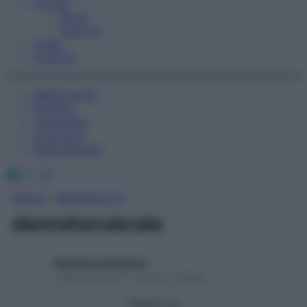
Fitness
Sport
Esercizi
Video
Podcast
Medicina AZ
Farmaci
Calcolatori
Oroscopo
Abbonamenti
Facebook
X
Instagram
Home
»
Medicina A-Z
dentatorubrale
Redazione Starbene
1 Gennaio 2025 – Lettura 1 minuto
Seguici su