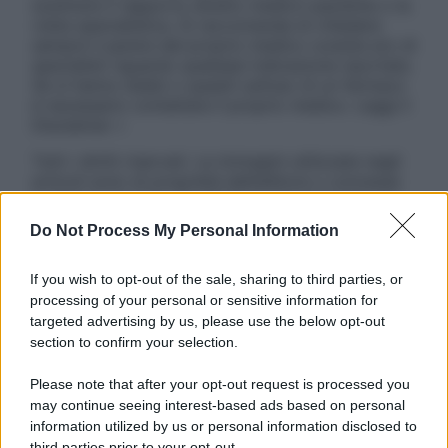
sostituire il rapporto diretto medico-paziente o la
visita specialistica. Si raccomanda di chiedere
sempre il parere del proprio medico curante e/o di
specialisti riguardo qualsiasi indicazione riportata.
Se si hanno dubbi o quesiti sull’uso di un farmaco
è necessario contattare il proprio medico. Leggi il
Disclaimer »
Tutti i diritti riservati. Le immagini utilizzate negli
articoli sono di proprietà dell’editore o concesse
in licenza per l’uso. È vietata la riproduzione non
autorizzata.
Do Not Process My Personal Information
If you wish to opt-out of the sale, sharing to third parties, or
processing of your personal or sensitive information for
Informativa
targeted advertising by us, please use the below opt-out
Privacy Policy
section to confirm your selection.
Cookie Policy
Note Legali
Please note that after your opt-out request is processed you
Preferenze Privacy
may continue seeing interest-based ads based on personal
information utilized by us or personal information disclosed to
third parties prior to your opt-out.