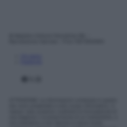
© Belpietro Edizioni Periodiche SRL –
Riproduzione riservata – P.Iva 13673600964
Chi siamo
Pubblicità
Facebook
X
Instagram
ATTENZIONE: Le informazioni contenute in questo
sito sono presentate a solo scopo informativo, in
nessun caso possono costituire la formulazione di
una diagnosi o la prescrizione di un trattamento, e
non intendono e non devono in alcun modo