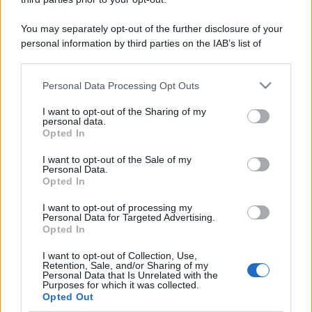
You may separately opt-out of the further disclosure of your
personal information by third parties on the IAB’s list of
downstream participants.
Personal Data Processing Opt Outs
This information may also be disclosed by us to third parties
on the IAB’s List of Downstream Participants that may further
I want to opt-out of the Sharing of my
disclose it to other third parties.
personal data.
Opted In
Please note that this website/app uses one or more Google
services and may gather and store information including but
I want to opt-out of the Sale of my
Personal Data.
not limited to your visit or usage behaviour. You may click to
Opted In
grant or deny consent to Google and its third-party tags to
use your data for below specified purposes in below Google
I want to opt-out of processing my
consent section.
Personal Data for Targeted Advertising.
Opted In
I want to opt-out of Collection, Use,
Retention, Sale, and/or Sharing of my
Personal Data that Is Unrelated with the
Purposes for which it was collected.
Opted Out