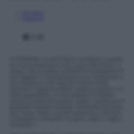
Chi siamo
Pubblicità
Facebook
X
Instagram
ATTENZIONE: Le informazioni contenute in questo
sito sono presentate a solo scopo informativo, in
nessun caso possono costituire la formulazione di
una diagnosi o la prescrizione di un trattamento, e
non intendono e non devono in alcun modo
sostituire il rapporto diretto medico-paziente o la
visita specialistica. Si raccomanda di chiedere
sempre il parere del proprio medico curante e/o di
specialisti riguardo qualsiasi indicazione riportata.
Se si hanno dubbi o quesiti sull’uso di un farmaco
è necessario contattare il proprio medico. Leggi il
Disclaimer »