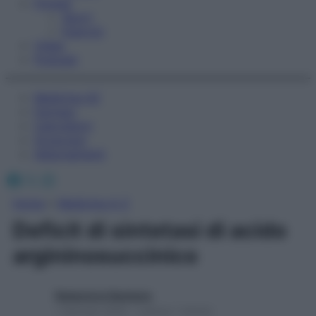
Fitness
Sport
Esercizi
Video
Podcast
Medicina AZ
Farmaci
Calcolatori
Oroscopo
Abbonamenti
Facebook
X
Instagram
Home
»
Medicina A-Z
Deficit di sintetasi di acido
argininosuccinico
Redazione Starbene
1 Gennaio 2025 – Lettura 1 minuto