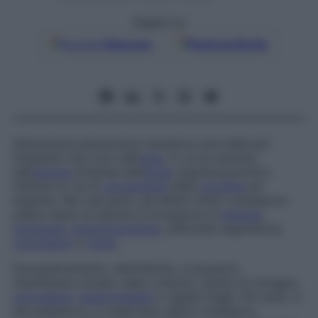
Seguici su
Google
Discover
Fonti preferite
Alterazione autosomica recessiva (una delle più
frequenti) del ciclo dell’
urea
, in cui la carenza
dell’
enzima
sintetasi dell’
acido
argininosuccinico
inibisce la via di
conversione
della
citrullina
ad
arginina. Nei casi gravi, gli effetti clinici compaiono
subito dopo la nascita e consistono in
letargia
,
tachipnea
,
iperammoniemia
, difficoltà respiratorie,
convulsioni
e
coma
.
Successivamente, nell’infanzia, si possono
manifestare arresto della crescita, ritardo di sviluppo,
convulsioni
,
epatomegalia
e capelli fragili. Più tardi, in
età pediatrica, si osservano deficit intellettivi,