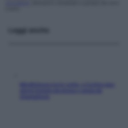
convulsioni
, alterazioni cerebellari e paralisi dei nervi
cranici.
Leggi anche
Mindfulness tra le vette: a Cortina due
giorni lontani da stress e ansia da
smartphone