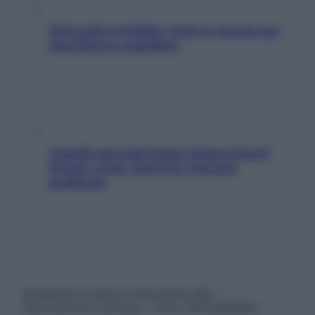
SOS pelle irritabile: tutte le mosse per
riportarla in equilibrio
Capelli spezzati lungo l’attaccatura?
Scopri come risolvere l’annoso
problema
© Belpietro Edizioni Periodiche SRL –
Riproduzione riservata – P.Iva 13673600964