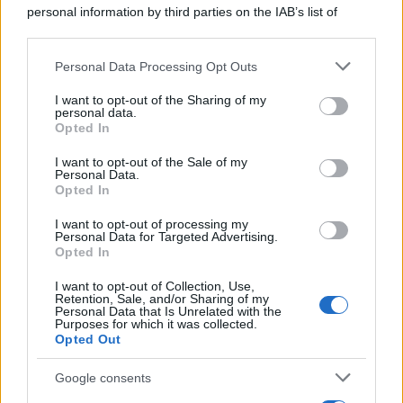
personal information by third parties on the IAB’s list of
downstream participants.
Personal Data Processing Opt Outs
This information may also be disclosed by us to third parties
on the IAB’s List of Downstream Participants that may further
I want to opt-out of the Sharing of my
disclose it to other third parties.
personal data.
Opted In
Please note that this website/app uses one or more Google
services and may gather and store information including but
I want to opt-out of the Sale of my
Personal Data.
not limited to your visit or usage behaviour. You may click to
Opted In
grant or deny consent to Google and its third-party tags to
use your data for below specified purposes in below Google
I want to opt-out of processing my
consent section.
Personal Data for Targeted Advertising.
Opted In
I want to opt-out of Collection, Use,
Retention, Sale, and/or Sharing of my
Personal Data that Is Unrelated with the
Purposes for which it was collected.
Opted Out
Google consents