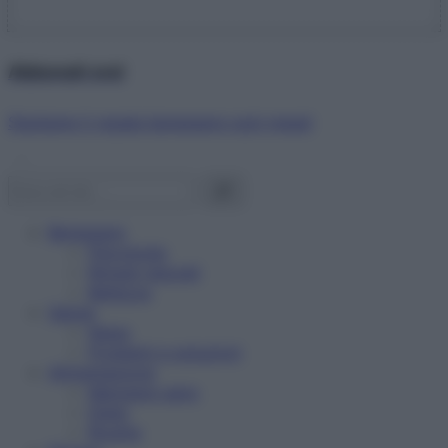
Abbonati ora!
Starbene ti regala benessere ogni mese!
Benessere
Psicologia
Rimedi naturali
Bellezza
Salute
News
Problemi e soluzioni
Alimentazione
Mangiare sano
Diete
Ricette