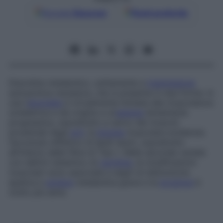
Google
Discover
Fonti preferite
Disordine metabolico, solitamente a
trasmissione
autosomica recessiva, che si presenta in due forme. In
una l’
anomalia
è virtualmente limitata alla muscolatura
scheletrica e dà origine a un’
astenia
lentamente
progressiva, soprattutto a carico dei muscoli
prossimali degli
arti
; la
biopsia
muscolare evidenzia
l’accumulo effettivo di lipidi neutri, soprattutto
all’interno delle fibre di Tipo I. Nella seconda varietà
con deficit sistemico di
carnitina
, le modificazioni
muscolari sono associate a segni di disfunzione
epatica e
acidosi
metabolica grave e la
prognosi
è
molto più seria.