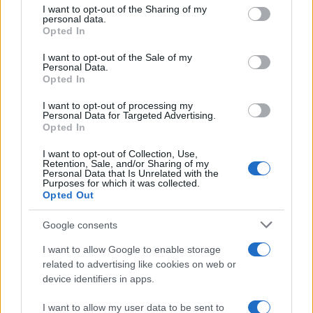
I want to opt-out of the Sharing of my
disclose it to other third parties.
personal data.
Opted In
Please note that this website/app uses one or more Google
services and may gather and store information including but
I want to opt-out of the Sale of my
Personal Data.
not limited to your visit or usage behaviour. You may click to
Opted In
grant or deny consent to Google and its third-party tags to
use your data for below specified purposes in below Google
I want to opt-out of processing my
consent section.
Personal Data for Targeted Advertising.
Opted In
I want to opt-out of Collection, Use,
Retention, Sale, and/or Sharing of my
Personal Data that Is Unrelated with the
Purposes for which it was collected.
Opted Out
Google consents
I want to allow Google to enable storage
related to advertising like cookies on web or
device identifiers in apps.
I want to allow my user data to be sent to