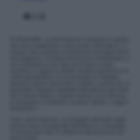
Facebook
X
Instagram
ATTENZIONE: Le informazioni contenute in questo
sito sono presentate a solo scopo informativo, in
nessun caso possono costituire la formulazione di
una diagnosi o la prescrizione di un trattamento, e
non intendono e non devono in alcun modo
sostituire il rapporto diretto medico-paziente o la
visita specialistica. Si raccomanda di chiedere
sempre il parere del proprio medico curante e/o di
specialisti riguardo qualsiasi indicazione riportata.
Se si hanno dubbi o quesiti sull’uso di un farmaco
è necessario contattare il proprio medico. Leggi il
Disclaimer »
Tutti i diritti riservati. Le immagini utilizzate negli
articoli sono di proprietà dell’editore o concesse
in licenza per l’uso. È vietata la riproduzione non
autorizzata.