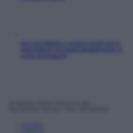
Non solo Maldive: scopri i coralli che si
nascondono nel nostro Mediterraneo (e
come proteggerli)
© Belpietro Edizioni Periodiche SRL –
Riproduzione riservata – P.Iva 13673600964
Chi siamo
Pubblicità