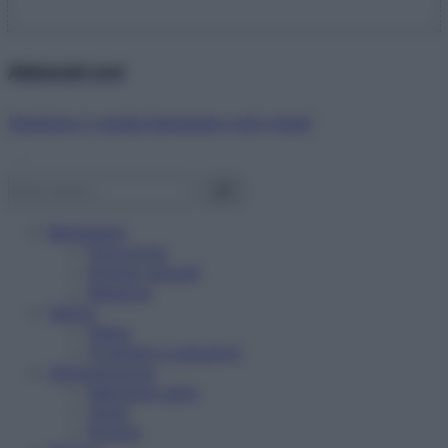
Abbonati ora!
Starbene ti regala benessere ogni mese!
Benessere
Psicologia
Rimedi naturali
Bellezza
Salute
News
Problemi e soluzioni
Alimentazione
Mangiare sano
Diete
Ricette