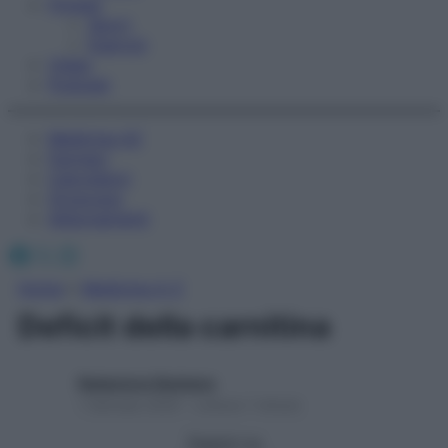
Fitness
Sport
Esercizi
Video
Podcast
Medicina AZ
Farmaci
Calcolatori
Oroscopo
Abbonamenti
Facebook
X
Instagram
Home
»
Medicina A-Z
Deficit della carnitina
Redazione Starbene
1 Gennaio 2025 – Lettura 1 minuto
Seguici su