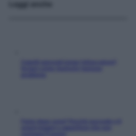
Leggi anche
Capelli spezzati lungo l’attaccatura?
Scopri come risolvere l’annoso
problema
Fame dopo cena? Perché succede e 6
snack leggeri e appetitosi che non
rovinano il sonno