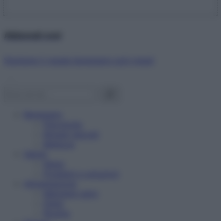
Abbonati ora!
Starbene ti regala benessere ogni mese!
Benessere
Psicologia
Rimedi naturali
Bellezza
Salute
News
Problemi e soluzioni
Alimentazione
Mangiare sano
Diete
Ricette