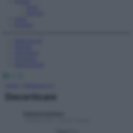
Fitness
Sport
Esercizi
Video
Podcast
Medicina AZ
Farmaci
Calcolatori
Oroscopo
Abbonamenti
Facebook
X
Instagram
Home
»
Medicina A-Z
Decorticare
Redazione Starbene
1 Gennaio 2025 – Lettura 1 minuto
Seguici su