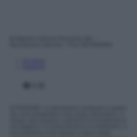
© Belpietro Edizioni Periodiche SRL –
Riproduzione riservata – P.Iva 13673600964
Chi siamo
Pubblicità
Facebook
X
Instagram
ATTENZIONE: Le informazioni contenute in questo
sito sono presentate a solo scopo informativo, in
nessun caso possono costituire la formulazione di
una diagnosi o la prescrizione di un trattamento, e
non intendono e non devono in alcun modo