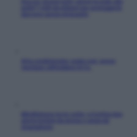
Doccia, lavarsi tutti i giorni fa male alla
pelle? I miti da sfatare per proteggerla
davvero senza stressarla
Aria condizionata: usala così, senza
rischiare raffreddore & Co.
Mindfulness tra le vette: a Cortina due
giorni lontani da stress e ansia da
smartphone