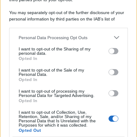
You may separately opt-out of the further disclosure of your
personal information by third parties on the IAB’s list of
downstream participants.
Personal Data Processing Opt Outs
This information may also be disclosed by us to third parties
on the IAB’s List of Downstream Participants that may further
I want to opt-out of the Sharing of my
disclose it to other third parties.
personal data.
Opted In
Please note that this website/app uses one or more Google
services and may gather and store information including but
I want to opt-out of the Sale of my
Personal Data.
not limited to your visit or usage behaviour. You may click to
Opted In
grant or deny consent to Google and its third-party tags to
use your data for below specified purposes in below Google
I want to opt-out of processing my
consent section.
Personal Data for Targeted Advertising.
Opted In
I want to opt-out of Collection, Use,
Retention, Sale, and/or Sharing of my
Personal Data that Is Unrelated with the
Purposes for which it was collected.
Opted Out