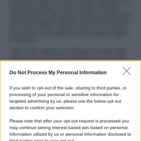
sostituire il rapporto diretto medico-paziente o la
visita specialistica. Si raccomanda di chiedere
sempre il parere del proprio medico curante e/o di
specialisti riguardo qualsiasi indicazione riportata.
Se si hanno dubbi o quesiti sull’uso di un farmaco
è necessario contattare il proprio medico. Leggi il
Disclaimer »
Tutti i diritti riservati. Le immagini utilizzate negli
articoli sono di proprietà dell’editore o concesse
in licenza per l’uso. È vietata la riproduzione non
autorizzata.
Do Not Process My Personal Information
If you wish to opt-out of the sale, sharing to third parties, or
processing of your personal or sensitive information for
Informativa
targeted advertising by us, please use the below opt-out
Privacy Policy
section to confirm your selection.
Cookie Policy
Note Legali
Please note that after your opt-out request is processed you
Preferenze Privacy
may continue seeing interest-based ads based on personal
information utilized by us or personal information disclosed to
third parties prior to your opt-out.