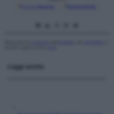
Google
Discover
Fonti preferite
Rimuovere la
corteccia
dall’
encefalo
, dal
cervelletto
o
da altri organi come il
rene
.
Leggi anche