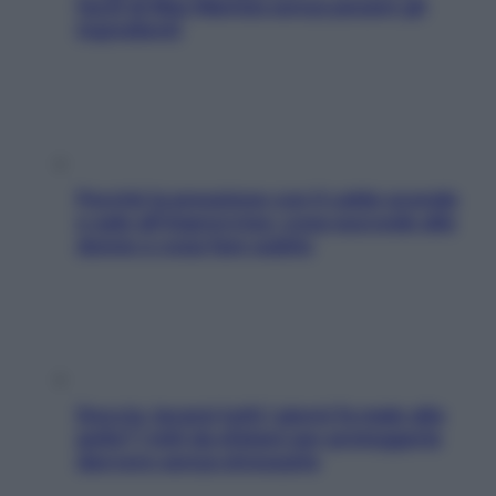
facili di Max Mariola senza pesare gli
ingredienti
Perché la pressione con il caldo scende
e sale all’improvviso: cosa succede alle
donne e cosa fare subito
Doccia, lavarsi tutti i giorni fa male alla
pelle? I miti da sfatare per proteggerla
davvero senza stressarla