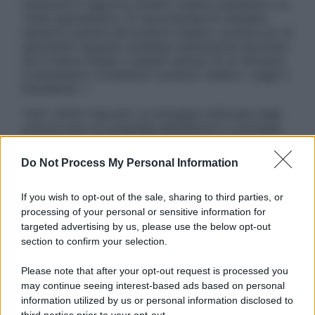
sostituire il rapporto diretto medico-paziente o la
visita specialistica. Si raccomanda di chiedere
sempre il parere del proprio medico curante e/o di
specialisti riguardo qualsiasi indicazione riportata.
Se si hanno dubbi o quesiti sull’uso di un farmaco
è necessario contattare il proprio medico. Leggi il
Disclaimer »
Tutti i diritti riservati. Le immagini utilizzate negli
articoli sono di proprietà dell’editore o concesse
in licenza per l’uso. È vietata la riproduzione non
autorizzata.
Do Not Process My Personal Information
If you wish to opt-out of the sale, sharing to third parties, or
processing of your personal or sensitive information for
Informativa
targeted advertising by us, please use the below opt-out
Privacy Policy
section to confirm your selection.
Cookie Policy
Note Legali
Please note that after your opt-out request is processed you
Preferenze Privacy
may continue seeing interest-based ads based on personal
information utilized by us or personal information disclosed to
third parties prior to your opt-out.