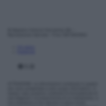
© Belpietro Edizioni Periodiche SRL –
Riproduzione riservata – P.Iva 13673600964
Chi siamo
Pubblicità
Facebook
X
Instagram
ATTENZIONE: Le informazioni contenute in questo
sito sono presentate a solo scopo informativo, in
nessun caso possono costituire la formulazione di
una diagnosi o la prescrizione di un trattamento, e
non intendono e non devono in alcun modo