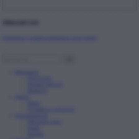
Abbonati ora!
Starbene ti regala benessere ogni mese!
Benessere
Psicologia
Rimedi naturali
Bellezza
Salute
News
Problemi e soluzioni
Alimentazione
Mangiare sano
Diete
Ricette