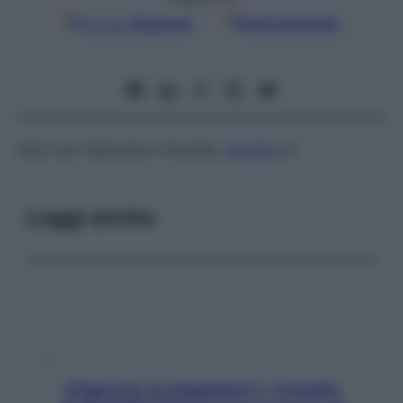
Google
Discover
Fonti preferite
Vedi Lutz-Splendore-Almeida,
malattia
di
Leggi anche
«Oggi che se magnamo?»: 4 ricette