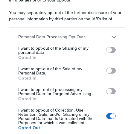
You may separately opt-out of the further disclosure of your
personal information by third parties on the IAB’s list of
downstream participants.
Personal Data Processing Opt Outs
This information may also be disclosed by us to third parties
on the IAB’s List of Downstream Participants that may further
I want to opt-out of the Sharing of my
disclose it to other third parties.
personal data.
Opted In
Please note that this website/app uses one or more Google
services and may gather and store information including but
I want to opt-out of the Sale of my
Personal Data.
not limited to your visit or usage behaviour. You may click to
Opted In
grant or deny consent to Google and its third-party tags to
use your data for below specified purposes in below Google
I want to opt-out of processing my
consent section.
Personal Data for Targeted Advertising.
Opted In
I want to opt-out of Collection, Use,
Retention, Sale, and/or Sharing of my
Personal Data that Is Unrelated with the
Purposes for which it was collected.
Opted Out