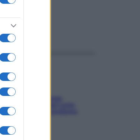
ggi anche
Capelli spezzati lungo
l’attaccatura? Scopri come
risolvere l’annoso problema