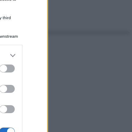
 third
Downstream
er and store
to grant or
ed purposes