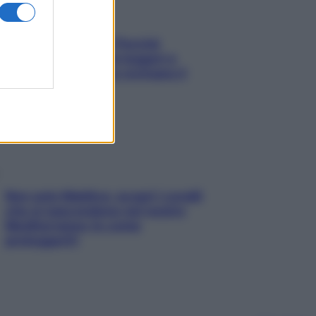
Fame dopo cena? Perché
succede e 6 snack leggeri e
appetitosi che non rovinano il
sonno
Non solo Maldive: scopri i coralli
che si nascondono nel nostro
Mediterraneo (e come
proteggerli)