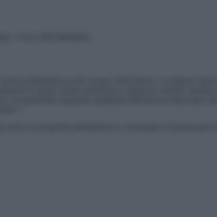
vata – P.Iva 13673600964
sono presentate a solo scopo informativo, in nessun caso p
devono in alcun modo sostituire il rapporto diretto medico-p
 di specialisti riguardo qualsiasi indicazione riportata. Se
aimer »
ticoli sono di proprietà dell’editore o concesse in licenza per 