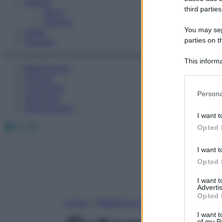
Fitness
third parties
Sport
Esercizi
You may sepa
Video
parties on t
Podcast
This informa
Medicina AZ
Participants
Farmaci
Calcolatori
Please note
Persona
Oroscopo
information 
Abbonamenti
deny consent
I want t
in below Go
Facebook
X
Instagram
Opted 
I want t
Opted 
I want 
Advertis
Opted 
Home
»
Medicina A-Z
I want t
of my P