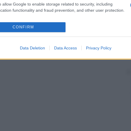
ti colpiti da
AIDS
e immunodepressi.
o allow Google to enable storage related to security, including
cation functionality and fraud prevention, and other user protection.
CONFIRM
Data Deletion
Data Access
Privacy Policy