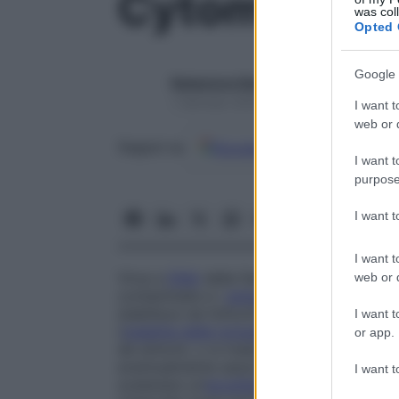
Cytomegalov
was col
Opted 
Google 
Redazione Starbene
1 Gennaio 2025 – Lettura 1 minuto
I want t
web or d
Google
Discover
Fon
Seguici su
I want t
purpose
I want 
I want t
Virus a
DNA
della famiglia delle
Herpesvi
web or d
contaminate e i
globuli bianchi
(trasfusion
stabilisce nei linfociti dove rimane per tu
I want t
(
malattia delle inclusioni citomegaliche
) e
or app.
dà sintomi, o si traduce in una febbre p
eventualmente associata a epatite, a una
I want t
scatenare un’
encefalite
o una forma parti