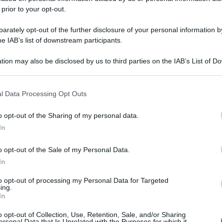
 prior to your opt-out.
rately opt-out of the further disclosure of your personal information by
he IAB’s list of downstream participants.
tion may also be disclosed by us to third parties on the IAB’s List of 
 that may further disclose it to other third parties.
 that this website/app uses one or more Google services and may gath
l Data Processing Opt Outs
including but not limited to your visit or usage behaviour. You may click 
 to Google and its third-party tags to use your data for below specifi
o opt-out of the Sharing of my personal data.
ogle consent section.
In
o opt-out of the Sale of my Personal Data.
In
to opt-out of processing my Personal Data for Targeted
ing.
In
o opt-out of Collection, Use, Retention, Sale, and/or Sharing
ersonal Data that Is Unrelated with the Purposes for which it