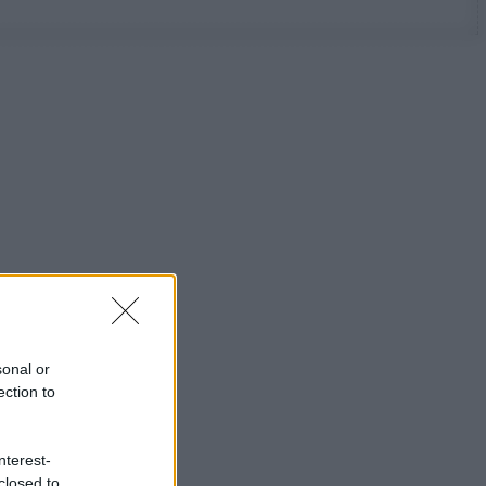
sonal or
ection to
nterest-
closed to