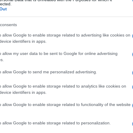
irus
lected.
Out
consents
Le
o allow Google to enable storage related to advertising like cookies on
evice identifiers in apps.
ti preferite
o allow my user data to be sent to Google for online advertising
s.
to allow Google to send me personalized advertising.
o allow Google to enable storage related to analytics like cookies on
ridae
: si trasmette per
contatto
con la
saliva
, le urine
evice identifiers in apps.
e) e, una volta introdottosi nell’
organismo
, si
tta la
vita
. È responsabile di infezioni congenite
o allow Google to enable storage related to functionality of the website
, a tutte le età, di un’
infezione latente
che spesso non
rolungata con mononucleosi a
livello
del
sangue
,
pneumopatia
o a un’
encefalite
. L’
infezione
può inoltre
o allow Google to enable storage related to personalization.
colarmente grave di
retinite
che
porta
alla
cecità
,