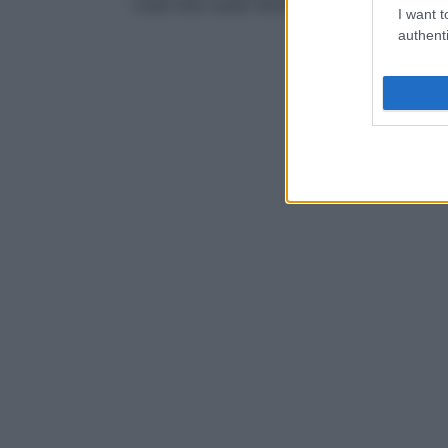
osservate quasi esclusivamente nei pazien
I want t
authenti