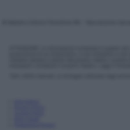
© Belpietro Edizioni Periodiche SRL – Riproduzione riser
ATTENZIONE: Le informazioni contenute in questo sito 
prescrizione di un trattamento, e non intendono e non 
chiedere sempre il parere del proprio medico curante e/o
necessario contattare il proprio medico. Leggi il Discl
Tutti i diritti riservati. Le immagini utilizzate negli ar
Informativa
Privacy Policy
Cookie Policy
Note Legali
Preferenze Privacy