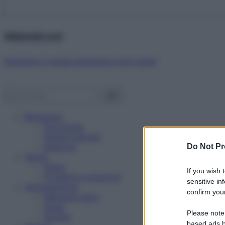
Abbonati ora!
Starbene ti regala benessere ogni mese!
Benessere
Psicologia
Rimedi naturali
Bellezza
Do Not Pr
Salute
News
If you wish 
Problemi e soluzioni
sensitive in
Alimentazione
confirm your
Mangiare sano
Diete
Please note
Ricette
based ads b