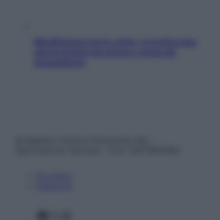
Mindfulness tra le vette: a Cortina due
giorni lontani da stress e ansia da
smartphone
© Belpietro Edizioni Periodiche SRL –
Riproduzione riservata – P.Iva 13673600964
Chi siamo
Pubblicità
Facebook
X
Instagram