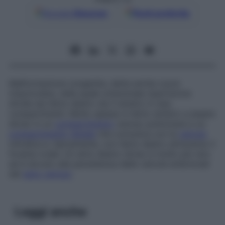
Google
Discover
Fonti preferite
Malformazione congenita, detta anche
cuore
triauricolare
, nella quale un’anomala ripartizione
divide sia l’atrio destro sia il sinistro in due
compartimenti. Molto spesso è l’atrio sinistro a essere
diviso in un
compartimento
venoso polmonare e un
compartimento
distale
che comunica con la
valvola
mitralica e, tipicamente, con l’atrio destro attraverso il
forame ovale. Un atrio destro diviso è molto più raro
ed è dovuto alla persistenza delle valvole embrionali
del
seno venoso
.
Leggi anche