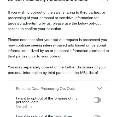
Informativa
Privacy Policy
If you wish to opt-out of the sale, sharing to third parties, or
Cookie Policy
processing of your personal or sensitive information for
Note Legali
targeted advertising by us, please use the below opt-out
Preferenze Privacy
section to confirm your selection.
Please note that after your opt-out request is processed you
may continue seeing interest-based ads based on personal
information utilized by us or personal information disclosed to
third parties prior to your opt-out.
You may separately opt-out of the further disclosure of your
personal information by third parties on the IAB’s list of
downstream participants.
Personal Data Processing Opt Outs
This information may also be disclosed by us to third parties
on the IAB’s List of Downstream Participants that may further
I want to opt-out of the Sharing of my
disclose it to other third parties.
personal data.
Opted In
Please note that this website/app uses one or more Google
services and may gather and store information including but
I want to opt-out of the Sale of my