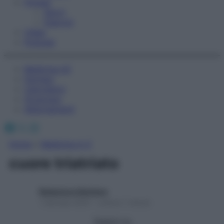
Fitness
Sport
Esercizi
Video
Podcast
Medicina AZ
Farmaci
Calcolatori
Oroscopo
Abbonamenti
Facebook
X
Instagram
Home
»
Medicina A-Z
cuore triatriato
Redazione Starbene
1 Gennaio 2025 – Lettura 1 minuto
Seguici su