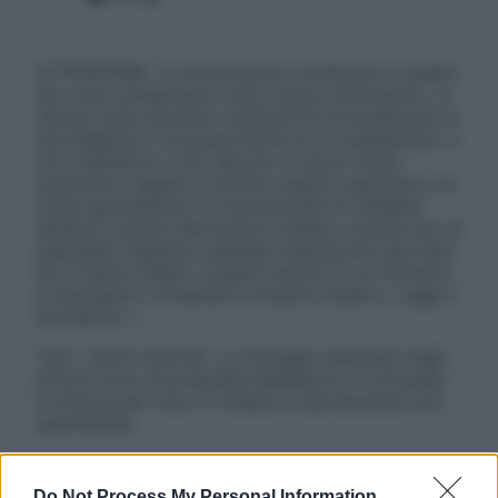
ATTENZIONE: Le informazioni contenute in questo
sito sono presentate a solo scopo informativo, in
nessun caso possono costituire la formulazione di
una diagnosi o la prescrizione di un trattamento, e
non intendono e non devono in alcun modo
sostituire il rapporto diretto medico-paziente o la
visita specialistica. Si raccomanda di chiedere
sempre il parere del proprio medico curante e/o di
specialisti riguardo qualsiasi indicazione riportata.
Se si hanno dubbi o quesiti sull’uso di un farmaco
è necessario contattare il proprio medico. Leggi il
Disclaimer »
Tutti i diritti riservati. Le immagini utilizzate negli
articoli sono di proprietà dell’editore o concesse
in licenza per l’uso. È vietata la riproduzione non
autorizzata.
Do Not Process My Personal Information