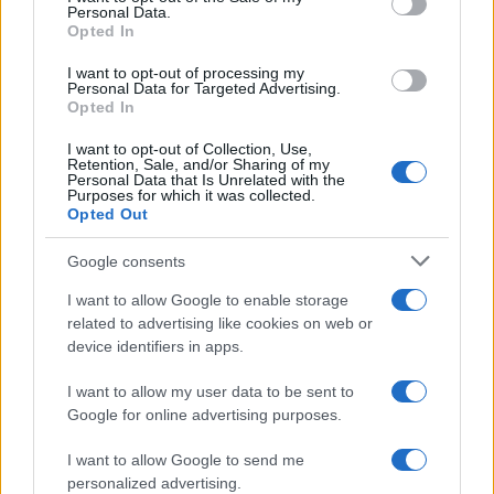
Personal Data.
not limited to your visit or usage behaviour. You may click to
Opted In
grant or deny consent to Google and its third-party tags to
use your data for below specified purposes in below Google
I want to opt-out of processing my
consent section.
Personal Data for Targeted Advertising.
Opted In
I want to opt-out of Collection, Use,
Retention, Sale, and/or Sharing of my
Personal Data that Is Unrelated with the
Purposes for which it was collected.
Opted Out
Google consents
I want to allow Google to enable storage
related to advertising like cookies on web or
device identifiers in apps.
I want to allow my user data to be sent to
Google for online advertising purposes.
I want to allow Google to send me
personalized advertising.