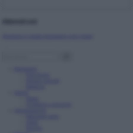
Abbonati ora!
Starbene ti regala benessere ogni mese!
Benessere
Psicologia
Rimedi naturali
Bellezza
Salute
News
Problemi e soluzioni
Alimentazione
Mangiare sano
Diete
Ricette