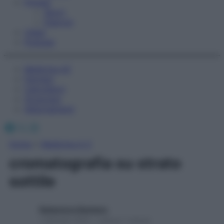
Fitness
Sport
Esercizi
Video
Podcast
Medicina AZ
Farmaci
Calcolatori
Oroscopo
Abbonamenti
Facebook
X
Instagram
Home
»
Medicina A-Z
cromatografia su strato
sottile
Redazione Starbene
1 Gennaio 2025 – Lettura 1 minuto