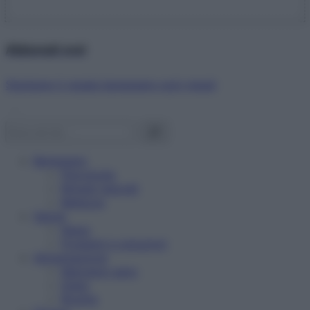
Abbonati ora!
Starbene ti regala benessere ogni mese!
Benessere
Psicologia
Rimedi naturali
Bellezza
Salute
News
Problemi e soluzioni
Alimentazione
Mangiare sano
Diete
Ricette