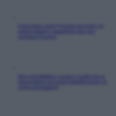
Fame dopo cena? Perché succede e 6
snack leggeri e appetitosi che non
rovinano il sonno
Non solo Maldive: scopri i coralli che si
nascondono nel nostro Mediterraneo (e
come proteggerli)