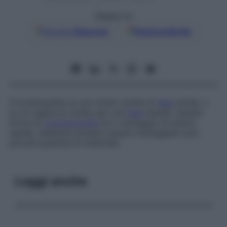
Seguici su
Google
Discover
Fonti preferite
Cromatografia su uno strato sottile di
fase
solida, o
su un supporto solido per una
fase
liquida. Questa
forma di
cromatografia
ha il vantaggio di essere
rapida, sebbene possano essere maneggiate solo
piccole quantità di materiale.
Leggi anche