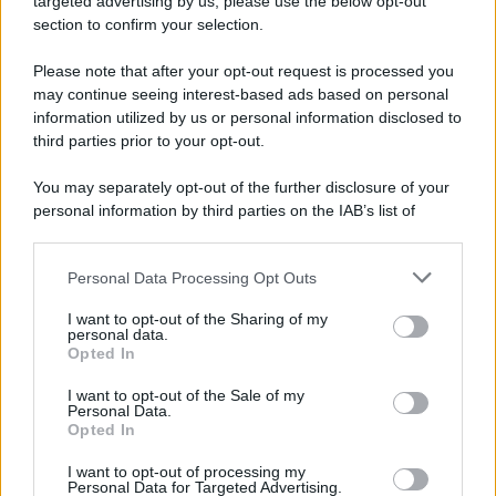
targeted advertising by us, please use the below opt-out
Note Legali
section to confirm your selection.
Preferenze Privacy
Please note that after your opt-out request is processed you
may continue seeing interest-based ads based on personal
information utilized by us or personal information disclosed to
third parties prior to your opt-out.
You may separately opt-out of the further disclosure of your
personal information by third parties on the IAB’s list of
downstream participants.
Personal Data Processing Opt Outs
This information may also be disclosed by us to third parties
on the IAB’s List of Downstream Participants that may further
I want to opt-out of the Sharing of my
disclose it to other third parties.
personal data.
Opted In
Please note that this website/app uses one or more Google
services and may gather and store information including but
I want to opt-out of the Sale of my
Personal Data.
not limited to your visit or usage behaviour. You may click to
Opted In
grant or deny consent to Google and its third-party tags to
use your data for below specified purposes in below Google
I want to opt-out of processing my
consent section.
Personal Data for Targeted Advertising.