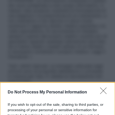
ATTENZIONE: Le informazioni contenute in questo
sito sono presentate a solo scopo informativo, in
nessun caso possono costituire la formulazione di
una diagnosi o la prescrizione di un trattamento, e
non intendono e non devono in alcun modo
sostituire il rapporto diretto medico-paziente o la
visita specialistica. Si raccomanda di chiedere
sempre il parere del proprio medico curante e/o di
specialisti riguardo qualsiasi indicazione riportata.
Se si hanno dubbi o quesiti sull’uso di un farmaco
è necessario contattare il proprio medico. Leggi il
Disclaimer »
Tutti i diritti riservati. Le immagini utilizzate negli
articoli sono di proprietà dell’editore o concesse
in licenza per l’uso. È vietata la riproduzione non
autorizzata.
Do Not Process My Personal Information
Informativa
If you wish to opt-out of the sale, sharing to third parties, or
Privacy Policy
processing of your personal or sensitive information for
Cookie Policy