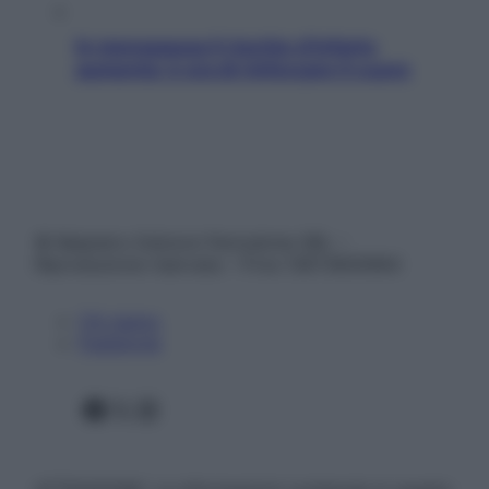
In menopausa il rischio d’infarto
aumenta: è ora di rinforzare il cuore
© Belpietro Edizioni Periodiche SRL –
Riproduzione riservata – P.Iva 13673600964
Chi siamo
Pubblicità
Facebook
X
Instagram